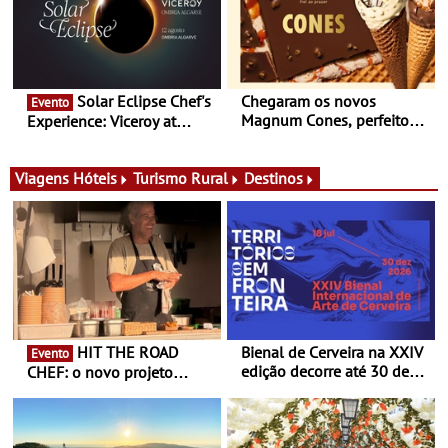
Portugal
Solar Eclipse Chef's
Chegaram os novos
Evento
Magnum Cones, perfeitos
Experience: Viceroy at
para adoçar o verão
Ombria Algarve reúne chefs
Michelin para uma noite
exclusiva
Viagens
Hóteis
Turismo Rural
Destinos
HIT THE ROAD
Bienal de Cerveira na XXIV
Evento
edição decorre até 30 de
CHEF: o novo projeto
dezembro - Afirmar a arte
nómada do Chef Nuno
enquanto “Territórios sem
Queiroz Ribeiro - Um novo
Fronteira”
conceito gastronómico
itinerante que percorre