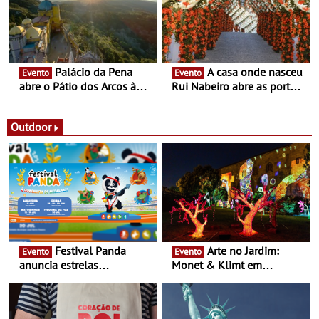
Portugal
Palácio da Pena
A casa onde nasceu
Evento
Evento
abre o Pátio dos Arcos à
Rui Nabeiro abre as portas
observação do eclipse
ao público nas Festas do
solar
Povo de Campo Maior -
Festas decorrem entre 8 e
Outdoor
16 de agosto
Festival Panda
Arte no Jardim:
Evento
Evento
anuncia estrelas
Monet & Klimt em
confirmadas na 17ª edição
Guimarães prolongada até
- Entre Junho e Julho pelo
ao final de Setembro -
país
Experiência luminosa no
jardim do Museu de