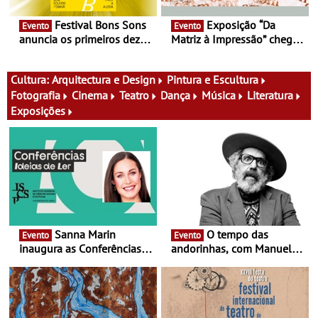
Festival Bons Sons
Exposição “Da
Evento
Evento
anuncia os primeiros dez
Matriz à Impressão” chega
nomes do cartaz
ao Museu do Oriente - Nem
tudo se faz num clique. A
nova exposição do Museu
Cultura:
Arquitectura e Design
Pintura e Escultura
do Oriente prova-o
Fotografia
Cinema
Teatro
Dança
Música
Literatura
Exposições
Sanna Marin
O tempo das
Evento
Evento
inaugura as Conferências
andorinhas, com Manuel
Ideias de Ler, em Lisboa -
João Vieira e Corações de
Antiga primeira-ministra da
Atum - Concerto
Finlândia é a convidada da
performance na MAAT
primeira edição do novo
Gallery a 3 de Setembro,
ciclo de debates dedicado
19:30