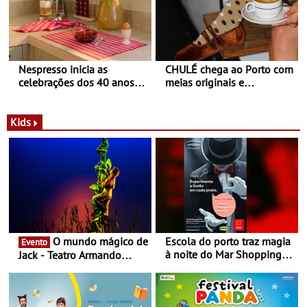
Nespresso inicia as
CHULÉ chega ao Porto com
celebrações dos 40 anos
meias originais e
com parceria exclusiva com
sustentáveis - A marca
a marca portuguesa Torres
portuguesa inaugurou um
Novas - Edição limitada
espaço no ViaCatarina
Kids
Nespresso x Torres Novas
Shopping
O mundo mágico de
Escola do porto traz magia
Evento
à noite do Mar Shopping
Jack - Teatro Armando
Matosinhos - No sábado,
Cortez até 24 de Março
29 de abril, às 21h00