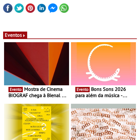
Eventos
Mostra de Cinema
Bons Sons 2026
Evento
Evento
BIOGRAF chega à Bienal de
para além da música -
Cerveira este verão -
Cinema, conversas,
Documentário, ensaio
percursos, oficinas,
fílmico e práticas artísticas
atividades para toda a
família e muito mais