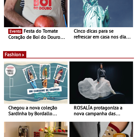
Alberto Sampaio
Festa do Tomate
Cinco dicas para se
Evento
refrescar em casa nos dias
Coração de Boi do Douro -
de calor - Diminuir o
Nos restaurantes da região
desconforto
Agosto é o mês do Tomate
Fashion
Chegou a nova coleção
ROSALÍA protagoniza a
Sardinha by Bordallo
nova campanha das
Pinheiro
sapatilhas 204L da New
Balance