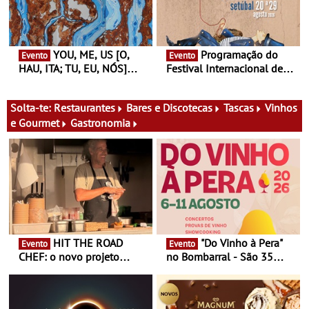
aos grandes temas do
nosso tempo
YOU, ME, US [O,
Programação do
Evento
Evento
HAU, ITA; TU, EU, NÓS]
Festival Internacional de
Maria Madeira na Fundação
Teatro de Setúbal – XXVIII
Oriente - De 14 de Agosto a
Festa do Teatro - Entre 20 e
13 de Dezembro
29 de Agosto
Solta-te:
Restaurantes
Bares e Discotecas
Tascas
Vinhos
e Gourmet
Gastronomia
HIT THE ROAD
"Do Vinho à Pera"
Evento
Evento
CHEF: o novo projeto
no Bombarral - São 35
nómada do Chef Nuno
produtores, 150 vinhos em
Queiroz Ribeiro - Um novo
prova e seis dias de
conceito gastronómico
experiências
itinerante que percorre