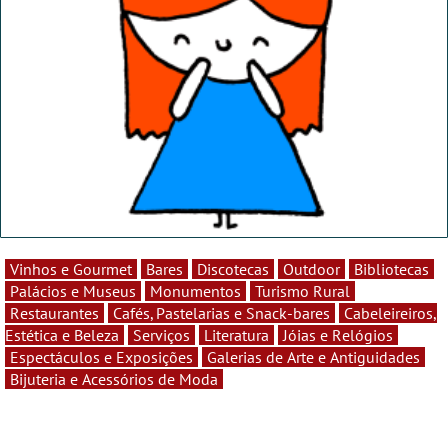
Vinhos e Gourmet
Bares
Discotecas
Outdoor
Bibliotecas
Palácios e Museus
Monumentos
Turismo Rural
Restaurantes
Cafés, Pastelarias e Snack-bares
Cabeleireiros,
Estética e Beleza
Serviços
Literatura
Jóias e Relógios
Espectáculos e Exposições
Galerias de Arte e Antiguidades
Bijuteria e Acessórios de Moda