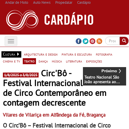
Andar de Moto
Auto News
Propedalar
Cardápio
Toggle
navigation
Cultura
arquitectura e design
pintura e escultura
fotografia
cinema e tv
teatro
dança
música
literatura
exposições
Circ'Bô -
1/8/2025 a 3/8/2025
Teatro Nacional São
Festival Internacional
João apresenta ao
público um ano
de Circo Contemporâneo em
inteiro de espetáculos
- Temporada setembro
contagem decrescente
2025 – julho 2026
traz 11 estreias
absolutas em 31
espetáculos
Vilares de Vilariça em Alfândega da Fé, Bragança
O Circ’Bô – Festival Internacional de Circo