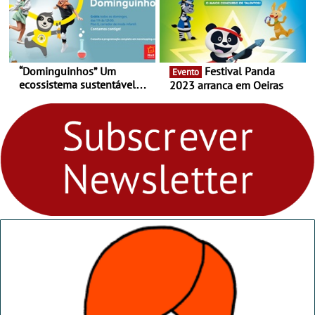
“Dominguinhos” Um
Festival Panda
Evento
ecossistema sustentável
2023 arranca em Oeiras
para levares contigo aonde
fores - Atelier de Educação
Ambiental nos
“Dominguinhos” de 23 de
abril