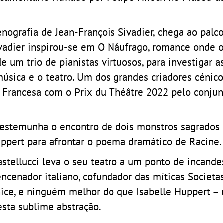
enografia de Jean-François Sivadier, chega ao palc
ivadier inspirou-se em O Náufrago, romance onde o
um trio de pianistas virtuosos, para investigar as
música e o teatro. Um dos grandes criadores cénico
a Francesa com o Prix du Théâtre 2022 pelo conjun
 testemunha o encontro de dois monstros sagrados 
uppert para afrontar o poema dramático de Racine
astellucci leva o seu teatro a um ponto de incande
encenador italiano, cofundador das míticas Socìeta
nice, e ninguém melhor do que Isabelle Huppert –
esta sublime abstração.