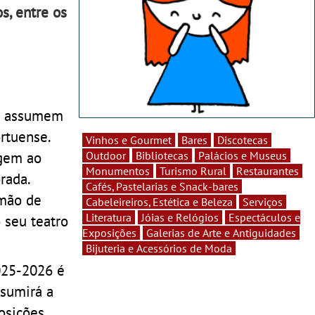
s, entre os
ro assumem
rtuense.
Vinhos e Gourmet
Bares
Discotecas
agem ao
Outdoor
Bibliotecas
Palácios e Museus
Monumentos
Turismo Rural
Restaurantes
rada.
Cafés, Pastelarias e Snack-bares
 mão de
Cabeleireiros, Estética e Beleza
Serviços
Literatura
Jóias e Relógios
Espectáculos e
o seu teatro
Exposições
Galerias de Arte e Antiguidades
Bijuteria e Acessórios de Moda
025-2026 é
ssumirá a
osições,