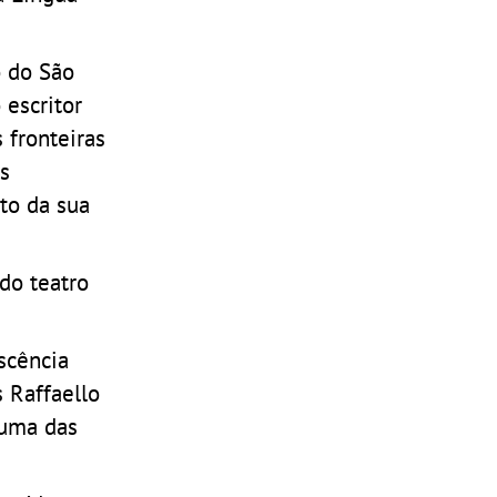
o do São
 escritor
 fronteiras
s
to da sua
do teatro
.
scência
s Raffaello
 uma das