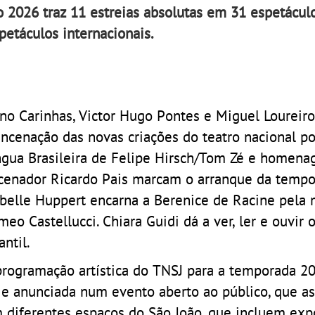
2026 traz 11 estreias absolutas em 31 espetáculo
petáculos internacionais.
no Carinhas, Victor Hugo Pontes e Miguel Lourei
encenação das novas criações do teatro nacional po
ngua Brasileira de Felipe Hirsch/Tom Zé e homen
cenador Ricardo Pais marcam o arranque da tempo
abelle Huppert encarna a Berenice de Racine pela
eo Castellucci. Chiara Guidi dá a ver, ler e ouvir 
antil.
programação artística do TNSJ para a temporada 2
je anunciada num evento aberto ao público, que a
diferentes espaços do São João, que incluem exp