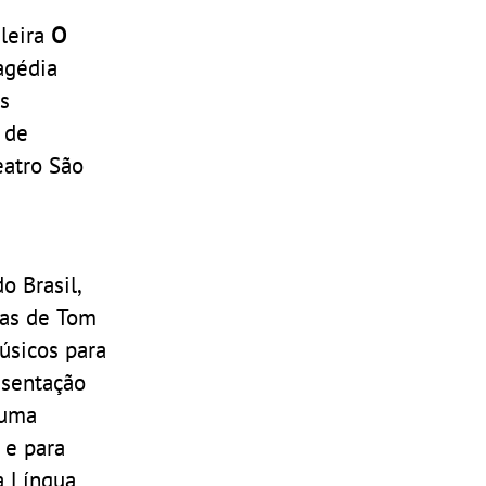
ileira
O
agédia
s
 de
eatro São
o Brasil,
ras de Tom
úsicos para
esentação
 uma
 e para
a Língua