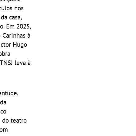
culos nos
 da casa,
io. Em 2025,
 Carinhas à
ictor Hugo
obra
TNSJ leva à
entude,
 da
ico
 do teatro
com