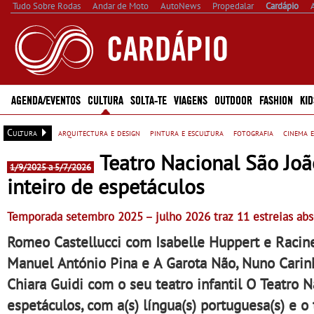
Tudo Sobre Rodas
Andar de Moto
AutoNews
Propedalar
Cardápio
AGENDA/EVENTOS
CULTURA
SOLTA-TE
VIAGENS
OUTDOOR
FASHION
KID
Cultura
arquitectura e design
pintura e escultura
fotografia
cinema e
Teatro Nacional São Joã
1/9/2025 a 5/7/2026
inteiro de espetáculos
Temporada setembro 2025 – julho 2026 traz 11 estreias ab
Romeo Castellucci com Isabelle Huppert e Racin
Manuel António Pina e A Garota Não, Nuno Carin
Chiara Guidi com o seu teatro infantil O Teatro 
espetáculos, com a(s) língua(s) portuguesa(s) e o