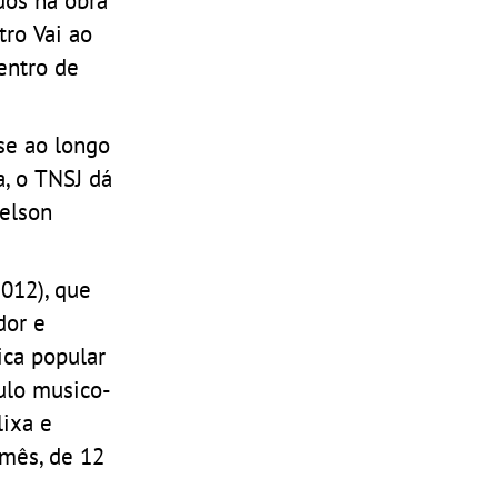
tro Vai ao
entro de
se ao longo
, o TNSJ dá
Nelson
2012), que
dor e
ica popular
ulo musico-
lixa e
 mês, de 12