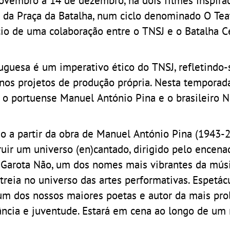
os da Praça da Batalha, num ciclo denominado O Tea
cio de uma colaboração entre o TNSJ e o Batalha C
tuguesa é um imperativo ético do TNSJ, refletindo-
nos projetos de produção própria. Nesta temporada
s: o portuense Manuel António Pina e o brasileiro 
do a partir da obra de Manuel António Pina (1943-
truir um universo (en)cantado, dirigido pelo encena
 Garota Não, um dos nomes mais vibrantes da mús
treia no universo das artes performativas. Espetác
um dos nossos maiores poetas e autor da mais pro
ância e juventude. Estará em cena ao longo de um