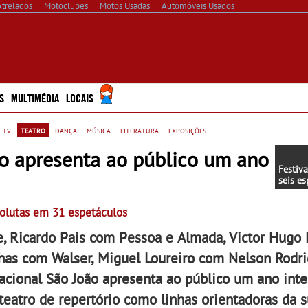
Atrelados
Motoclubes
Motos Usadas
Automóveis Usados
S
MULTIMÉDIA
LOCAIS
 tv
teatro
dança
música
literatura
exposições
o apresenta ao público um ano
Festiv
seis es
feira -
Monócu
solutas em 31 espetáculos
S. Von 
Fórum 
e, Ricardo Pais com Pessoa e Almada, Victor Hugo
Romeu 
has com Walser, Miguel Loureiro com Nelson Rodr
Nacional São João apresenta ao público um ano inte
 teatro de repertório como linhas orientadoras da 