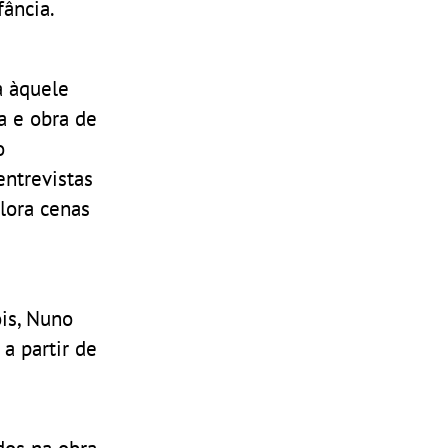
fância.
a àquele
a e obra de
o
entrevistas
plora cenas
is, Nuno
, a partir de
dos na obra