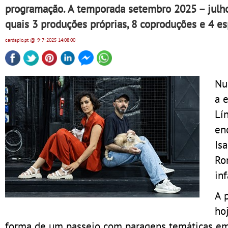
programação. A temporada setembro 2025 – julho 
quais 3 produções próprias, 8 coproduções e 4 es
cardapio.pt
@ 9-7-2025
14:08:00
Nu
a 
Lí
en
Is
Rom
inf
A 
ho
forma de um passeio com paragens temáticas em 