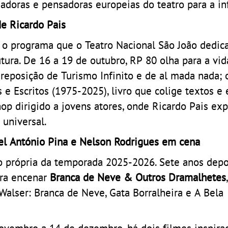
iadoras e pensadoras europeias do teatro para a in
e Ricardo Pais
 o programa que o Teatro Nacional São João dedic
tura. De 16 a 19 de outubro, RP 80 olha para a vid
reposição de Turismo Infinito e de al mada nada; 
 Escritos (1975-2025), livro que colige textos e 
hop dirigido a jovens atores, onde Ricardo Pais ex
universal.
uel António Pina e Nelson Rodrigues em cena
o própria da temporada 2025-2026. Sete anos depo
ara encenar
Branca de Neve & Outros Dramalhetes
Walser: Branca de Neve, Gata Borralheira e A Bela
novembro a 14 de dezembro, há dois filmes inspira