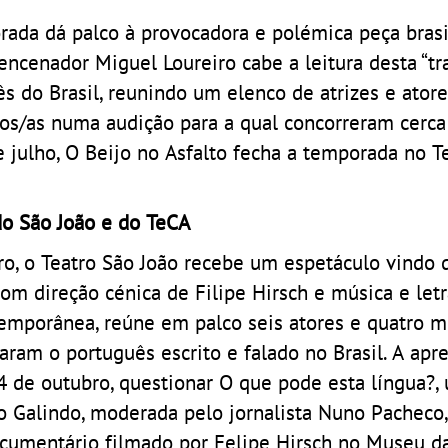
orada dá palco à provocadora e polémica peça bras
 encenador Miguel Loureiro cabe a leitura desta “tr
s do Brasil, reunindo um elenco de atrizes e atore
dos/as numa audição para a qual concorreram cerca
 julho, O Beijo no Asfalto fecha a temporada no T
 do São João e do TeCA
ro, o Teatro São João recebe um espetáculo vindo d
com direção cénica de Filipe Hirsch e música e let
temporânea, reúne em palco seis atores e quatro m
aram o português escrito e falado no Brasil. A apr
4 de outubro, questionar O que pode esta língua?,
no Galindo, moderada pelo jornalista Nuno Pacheco,
cumentário filmado por Felipe Hirsch no Museu d