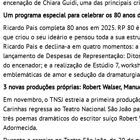
encenação de Chiara Guidi, uma das principais cr
Um programa especial para celebrar os 80 anos d
Ricardo Pais completa 80 anos em 2025. RP 80 é
que criou o seu ideário e pensou toda a sua estru
Ricardo Pais e declina-a em quatro momentos: a 
lançamento de Despesas de Representação: Ditos e
do encenador; e a realização de Estúdio 7, works
emblemáticas de amor e sedução da dramaturgia 
3 novas produções próprias: Robert Walser, Man
Em novembro, o TNSJ estreia a primeira produçã
Carinhas regressa ao Teatro Nacional São João p
três poemas dramáticos do escritor suíço Robert 
Adormecida.
Durante a carreira no Teatro São João, de 20 de 