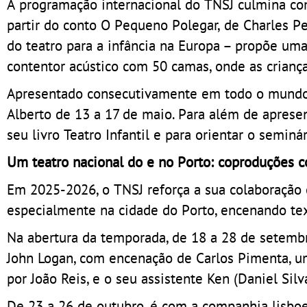
A programação internacional do TNSJ culmina com
partir do conto O Pequeno Polegar, de Charles Pe
do teatro para a infância na Europa – propõe uma
contentor acústico com 50 camas, onde as criança
Apresentado consecutivamente em todo o mundo h
Alberto de 13 a 17 de maio. Para além de apresen
seu livro Teatro Infantil e para orientar o semin
Um teatro nacional do e no Porto: coproduções 
Em 2025-2026, o TNSJ reforça a sua colaboração
especialmente na cidade do Porto, encenando tex
Na abertura da temporada, de 18 a 28 de setembr
John Logan, com encenação de Carlos Pimenta, um
por João Reis, e o seu assistente Ken (Daniel Silva
De 23 a 26 de outubro, é com a companhia lisboe