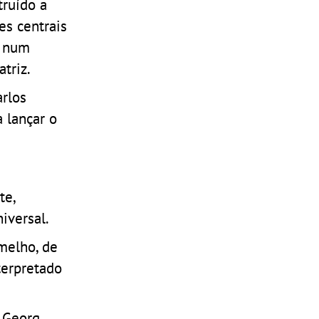
truído a
es centrais
o num
atriz.
rlos
 lançar o
te,
iversal.
melho, de
terpretado
e Georg