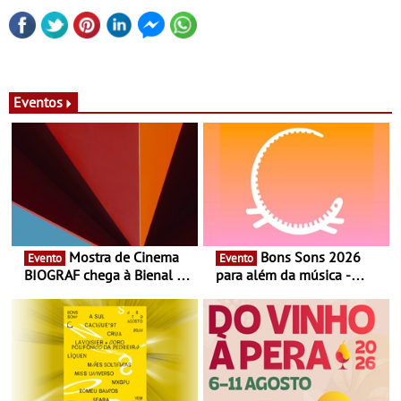
Eventos
Mostra de Cinema
Bons Sons 2026
Evento
Evento
BIOGRAF chega à Bienal de
para além da música -
Cerveira este verão -
Cinema, conversas,
Documentário, ensaio
percursos, oficinas,
fílmico e práticas artísticas
atividades para toda a
família e muito mais