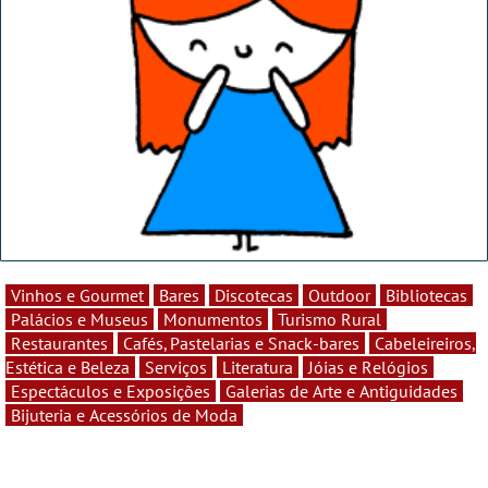
Vinhos e Gourmet
Bares
Discotecas
Outdoor
Bibliotecas
Palácios e Museus
Monumentos
Turismo Rural
Restaurantes
Cafés, Pastelarias e Snack-bares
Cabeleireiros,
Estética e Beleza
Serviços
Literatura
Jóias e Relógios
Espectáculos e Exposições
Galerias de Arte e Antiguidades
Bijuteria e Acessórios de Moda