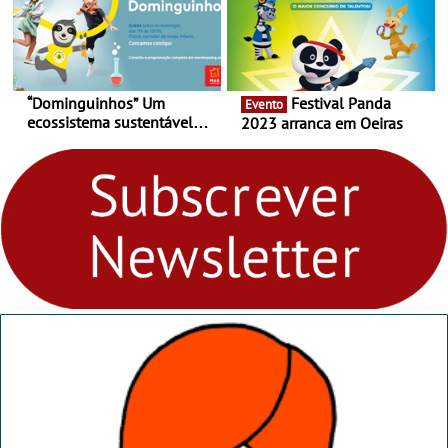
“Dominguinhos” Um
Festival Panda
Evento
ecossistema sustentável
2023 arranca em Oeiras
para levares contigo aonde
fores - Atelier de Educação
Ambiental nos
“Dominguinhos” de 23 de
abril