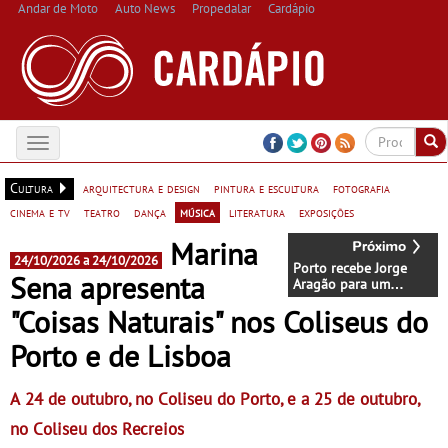
Andar de Moto
Auto News
Propedalar
Cardápio
Toggle
navigation
Cultura
arquitectura e design
pintura e escultura
fotografia
cinema e tv
teatro
dança
música
literatura
exposições
Marina
24/10/2026 a 24/10/2026
Porto recebe Jorge
Sena apresenta
Aragão para um
sunset especial na
"Coisas Naturais" nos Coliseus do
Casa YÄLA - Um
encontro único de
Porto e de Lisboa
samba, natureza e
celebração à beira-rio
A 24 de outubro, no Coliseu do Porto, e a 25 de outubro,
no Coliseu dos Recreios