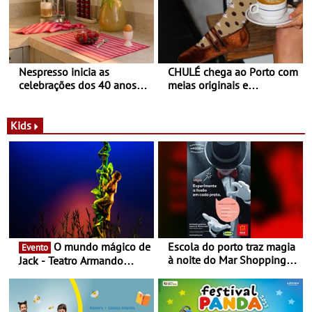
Nespresso inicia as
CHULÉ chega ao Porto com
celebrações dos 40 anos
meias originais e
com parceria exclusiva com
sustentáveis - A marca
a marca portuguesa Torres
portuguesa inaugurou um
Novas - Edição limitada
espaço no ViaCatarina
Kids
Nespresso x Torres Novas
Shopping
O mundo mágico de
Escola do porto traz magia
Evento
à noite do Mar Shopping
Jack - Teatro Armando
Matosinhos - No sábado,
Cortez até 24 de Março
29 de abril, às 21h00