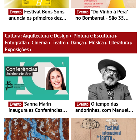
Festival Bons Sons
"Do Vinho à Pera"
Evento
Evento
anuncia os primeiros dez
no Bombarral - São 35
nomes do cartaz
produtores, 150 vinhos em
prova e seis dias de
experiências
Cultura:
Arquitectura e Design
Pintura e Escultura
Fotografia
Cinema
Teatro
Dança
Música
Literatura
Exposições
Sanna Marin
O tempo das
Evento
Evento
inaugura as Conferências
andorinhas, com Manuel
Ideias de Ler, em Lisboa -
João Vieira e Corações de
Antiga primeira-ministra da
Atum - Concerto
Finlândia é a convidada da
performance na MAAT
primeira edição do novo
Gallery a 3 de Setembro,
ciclo de debates dedicado
19:30