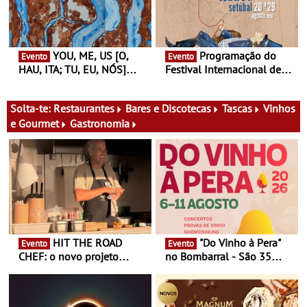
aos grandes temas do
nosso tempo
YOU, ME, US [O,
Programação do
Evento
Evento
HAU, ITA; TU, EU, NÓS]
Festival Internacional de
Maria Madeira na Fundação
Teatro de Setúbal – XXVIII
Oriente - De 14 de Agosto a
Festa do Teatro - Entre 20 e
13 de Dezembro
29 de Agosto
Solta-te:
Restaurantes
Bares e Discotecas
Tascas
Vinhos
e Gourmet
Gastronomia
HIT THE ROAD
"Do Vinho à Pera"
Evento
Evento
CHEF: o novo projeto
no Bombarral - São 35
nómada do Chef Nuno
produtores, 150 vinhos em
Queiroz Ribeiro - Um novo
prova e seis dias de
conceito gastronómico
experiências