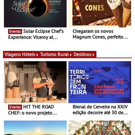
itinerante que percorre
Portugal
Solar Eclipse Chef's
Chegaram os novos
Evento
Magnum Cones, perfeitos
Experience: Viceroy at
para adoçar o verão
Ombria Algarve reúne chefs
Michelin para uma noite
exclusiva
Viagens
Hóteis
Turismo Rural
Destinos
HIT THE ROAD
Bienal de Cerveira na XXIV
Evento
edição decorre até 30 de
CHEF: o novo projeto
dezembro - Afirmar a arte
nómada do Chef Nuno
enquanto “Territórios sem
Queiroz Ribeiro - Um novo
Fronteira”
conceito gastronómico