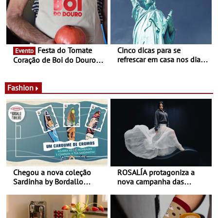
jardim do Museu de
Alberto Sampaio
Festa do Tomate
Cinco dicas para se
Evento
refrescar em casa nos dias
Coração de Boi do Douro -
de calor - Diminuir o
Nos restaurantes da região
desconforto
Agosto é o mês do Tomate
Fashion
Chegou a nova coleção
ROSALÍA protagoniza a
Sardinha by Bordallo
nova campanha das
Pinheiro
sapatilhas 204L da New
Balance