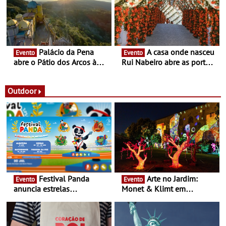
itinerante que percorre
Portugal
Palácio da Pena
A casa onde nasceu
Evento
Evento
abre o Pátio dos Arcos à
Rui Nabeiro abre as portas
observação do eclipse
ao público nas Festas do
solar
Povo de Campo Maior -
Festas decorrem entre 8 e
Outdoor
16 de agosto
Festival Panda
Arte no Jardim:
Evento
Evento
anuncia estrelas
Monet & Klimt em
confirmadas na 17ª edição
Guimarães prolongada até
- Entre Junho e Julho pelo
ao final de Setembro -
país
Experiência luminosa no