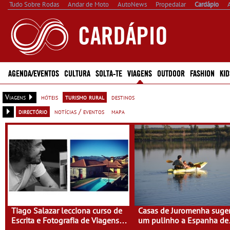
Tudo Sobre Rodas
Andar de Moto
AutoNews
Propedalar
Cardápio
AGENDA/EVENTOS
CULTURA
SOLTA-TE
VIAGENS
OUTDOOR
FASHION
KID
Viagens
hóteis
turismo rural
destinos
directório
notícias / eventos
mapa
Tiago Salazar lecciona curso de
Casas de Juromenha suge
Escrita e Fotografia de Viagens
um pulinho a Espanha de