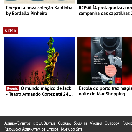
Chegou a nova coleção Sardinha
ROSALÍA protagoniza a n
by Bordallo Pinheiro
campanha das sapatilhas
da New Balance
Kids
O mundo mágico de Jack
Escola do porto traz magi
Evento
noite do Mar Shopping
- Teatro Armando Cortez até 24
Matosinhos - No sábado, 
de Março
abril, às 21h00
Agenda/Eventos
diz lá, Beatriz
Cultura
Solta-te
Viagens
Outdoor
Fashi
Resolução Alternativa de Litígios
Mapa do Site