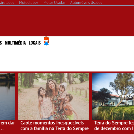
Atrelados
Motoclubes
Motos Usadas
Automóveis Usados
S
MULTIMÉDIA
LOCAIS
rem dar
Capte momentos inesquecíveis
Terra do Sempre fes
com a família na Terra do Sempre
de dezembro com I