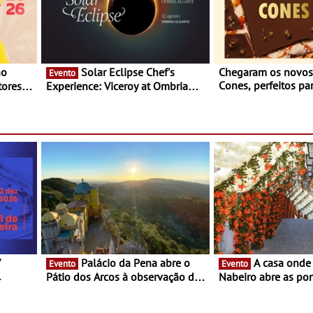
Solar Eclipse Chef's
Chegaram os novo
Evento
Cones, perfeitos pa
ores,
Experience: Viceroy at Ombria
verão
s dias
Algarve reúne chefs Michelin
para uma noite exclusiva
V
Palácio da Pena abre o
A casa onde nasceu Rui
Evento
Evento
Pátio dos Arcos à observação do
Nabeiro abre as por
eclipse solar
público nas Festas
Campo Maior - Fest