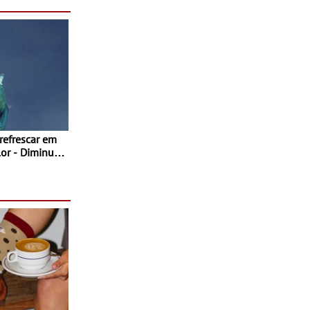
sto
 refrescar em
inuir