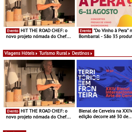
HIT THE ROAD CHEF: o
"Do Vinho à Pera" no
Evento
Evento
novo projeto nómada do Chef
Bombarral - São 35 produt
Nuno Queiroz Ribeiro - Um novo
150 vinhos em prova e sei
conceito gastronómico itinerante
de experiências
que percorre Portugal
Viagens
Hóteis
Turismo Rural
Destinos
HIT THE ROAD CHEF: o
Bienal de Cerveira na XXI
Evento
edição decorre até 30 de
novo projeto nómada do Chef
dezembro - Afirmar a arte
Nuno Queiroz Ribeiro - Um novo
enquanto “Territórios sem
conceito gastronómico itinerante