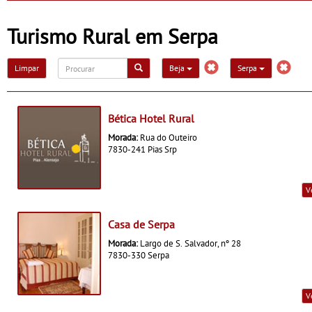
na Casa do Eido – Gerês
caiaque
Turismo Rural em Serpa
Limpar
Beja
Serpa
Bética Hotel Rural
Morada:
Rua do Outeiro
7830-241 Pias Srp
V
Casa de Serpa
Morada:
Largo de S. Salvador, nº 28
7830-330 Serpa
V