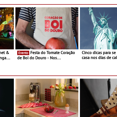
entre 8 e 16 de ago
Festa do Tomate Coração
Cinco dicas para se
Evento
casa nos dias de calor - Dim
ongada
de Boi do Douro - Nos
o desconforto
restaurantes da região Agosto é o
ardim
mês do Tomate
paio