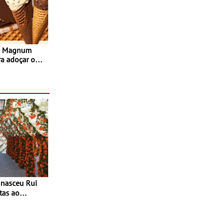
s Magnum
ra adoçar o
tas ao
 do Povo de
as decorrem