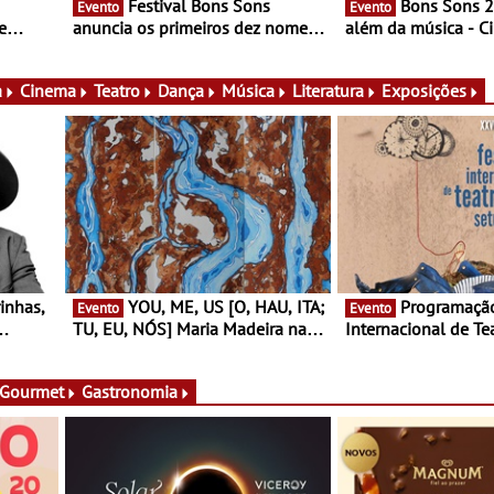
Festival Bons Sons
Bons Sons 2026 para
Evento
Evento
e
anuncia os primeiros dez nomes
além da música - C
do cartaz
conversas, percursos
ico e
atividades para toda
muito mais
a
Cinema
Teatro
Dança
Música
Literatura
Exposições
YOU, ME, US [O, HAU, ITA;
Programação do Festival
Evento
Evento
TU, EU, NÓS] Maria Madeira na
Internacional de Te
rto
Fundação Oriente - De 14 de
Setúbal – XXVIII Fe
ery a 3
Agosto a 13 de Dezembro
- Entre 20 e 29 de 
 Gourmet
Gastronomia