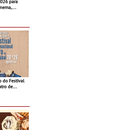
inema,
, oficinas,
 a família e
atro de
sta do Teatro
Agosto