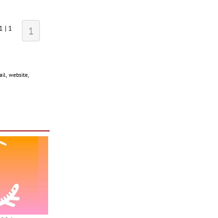
1 | 1
1
il, website,