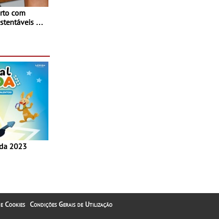
rto com
stentáveis - A
inaugurou um
ina Shopping
 e Cookies
Condições Gerais de Utilização