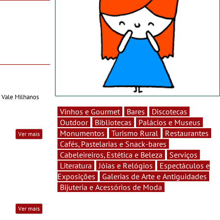
 Vale Milhanos
Vinhos e Gourmet
Bares
Discotecas
Outdoor
Bibliotecas
Palácios e Museus
Monumentos
Turismo Rural
Restaurantes
Ver mais
Cafés, Pastelarias e Snack-bares
Cabeleireiros, Estética e Beleza
Serviços
Literatura
Jóias e Relógios
Espectáculos e
Exposições
Galerias de Arte e Antiguidades
Bijuteria e Acessórios de Moda
Ver mais