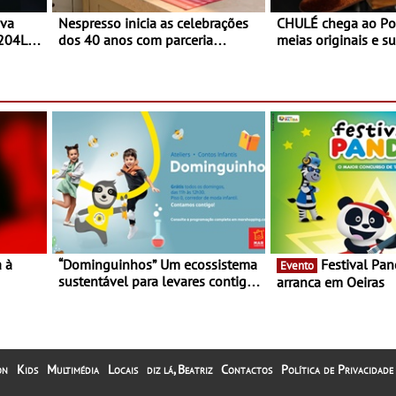
ova
Nespresso inicia as celebrações
CHULÉ chega ao Po
 204L
dos 40 anos com parceria
meias originais e su
exclusiva com a marca
marca portuguesa 
portuguesa Torres Novas -
espaço no ViaCatar
Edição limitada Nespresso x
Torres Novas
a à
“Dominguinhos” Um ecossistema
Festival Panda 2023
Evento
sustentável para levares contigo
arranca em Oeiras
29 de
aonde fores - Atelier de
Educação Ambiental nos
“Dominguinhos” de 23 de abril
on
Kids
Multimédia
Locais
diz lá, Beatriz
Contactos
Política de Privacidade