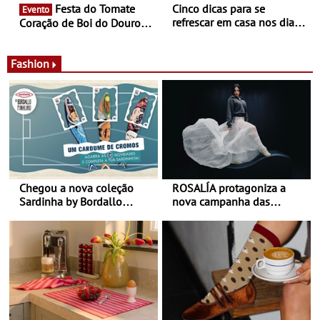
Festa do Tomate
Cinco dicas para se
Evento
refrescar em casa nos dias
Coração de Boi do Douro -
de calor - Diminuir o
Nos restaurantes da região
desconforto
Agosto é o mês do Tomate
Fashion
Chegou a nova coleção
ROSALÍA protagoniza a
Sardinha by Bordallo
nova campanha das
Pinheiro
sapatilhas 204L da New
Balance