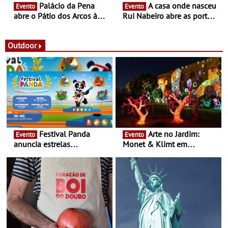
Palácio da Pena
A casa onde nasceu
Evento
Evento
abre o Pátio dos Arcos à
Rui Nabeiro abre as portas
observação do eclipse
ao público nas Festas do
solar
Povo de Campo Maior -
Festas decorrem entre 8 e
Outdoor
16 de agosto
Festival Panda
Arte no Jardim:
Evento
Evento
anuncia estrelas
Monet & Klimt em
confirmadas na 17ª edição
Guimarães prolongada até
- Entre Junho e Julho pelo
ao final de Setembro -
país
Experiência luminosa no
jardim do Museu de
Alberto Sampaio