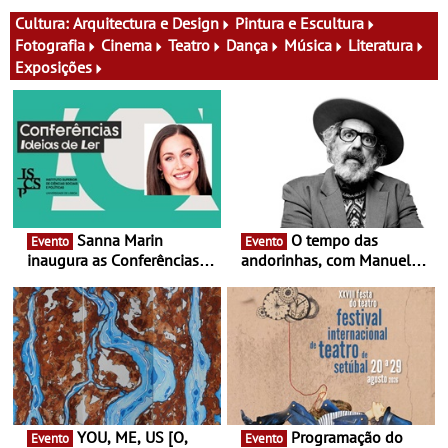
percursos, oficinas,
atividades para toda a
Cultura:
Arquitectura e Design
Pintura e Escultura
família e muito mais
Fotografia
Cinema
Teatro
Dança
Música
Literatura
Exposições
Sanna Marin
O tempo das
Evento
Evento
inaugura as Conferências
andorinhas, com Manuel
Ideias de Ler, em Lisboa -
João Vieira e Corações de
Antiga primeira-ministra da
Atum - Concerto
Finlândia é a convidada da
performance na MAAT
primeira edição do novo
Gallery a 3 de Setembro,
ciclo de debates dedicado
19:30
aos grandes temas do
nosso tempo
YOU, ME, US [O,
Programação do
Evento
Evento