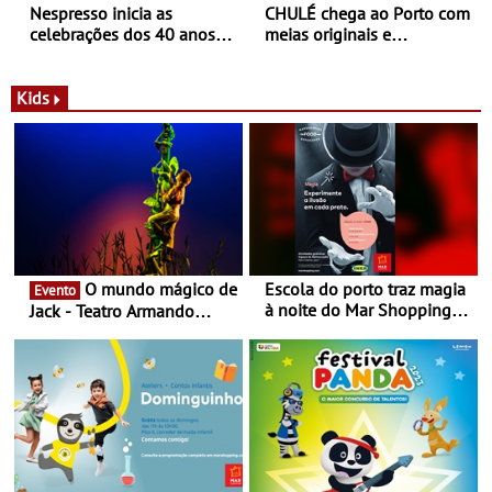
Nespresso inicia as
CHULÉ chega ao Porto com
celebrações dos 40 anos
meias originais e
com parceria exclusiva com
sustentáveis - A marca
a marca portuguesa Torres
portuguesa inaugurou um
Novas - Edição limitada
espaço no ViaCatarina
Kids
Nespresso x Torres Novas
Shopping
O mundo mágico de
Escola do porto traz magia
Evento
à noite do Mar Shopping
Jack - Teatro Armando
Matosinhos - No sábado,
Cortez até 24 de Março
29 de abril, às 21h00