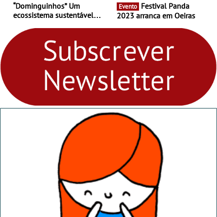
“Dominguinhos” Um
Festival Panda
Evento
ecossistema sustentável
2023 arranca em Oeiras
para levares contigo aonde
fores - Atelier de Educação
Ambiental nos
“Dominguinhos” de 23 de
abril