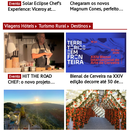
Solar Eclipse Chef's
Chegaram os novos
Evento
Magnum Cones, perfeitos
Experience: Viceroy at
para adoçar o verão
Ombria Algarve reúne chefs
Michelin para uma noite
exclusiva
Viagens
Hóteis
Turismo Rural
Destinos
HIT THE ROAD
Bienal de Cerveira na XXIV
Evento
edição decorre até 30 de
CHEF: o novo projeto
dezembro - Afirmar a arte
nómada do Chef Nuno
enquanto “Territórios sem
Queiroz Ribeiro - Um novo
Fronteira”
conceito gastronómico
itinerante que percorre
Portugal