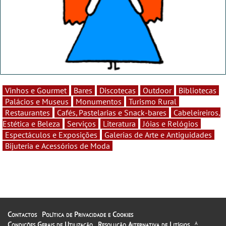
Vinhos e Gourmet
Bares
Discotecas
Outdoor
Bibliotecas
Palácios e Museus
Monumentos
Turismo Rural
Restaurantes
Cafés, Pastelarias e Snack-bares
Cabeleireiros,
Estética e Beleza
Serviços
Literatura
Jóias e Relógios
Espectáculos e Exposições
Galerias de Arte e Antiguidades
Bijuteria e Acessórios de Moda
Contactos
Política de Privacidade e Cookies
Condições Gerais de Utilização
Resolução Alternativa de Litígios
A