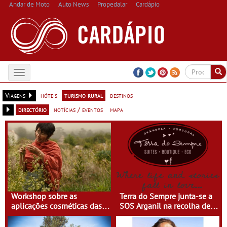
Andar de Moto
Auto News
Propedalar
Cardápio
Toggle
navigation
Viagens
hóteis
turismo rural
destinos
directório
notícias / eventos
mapa
Workshop sobre as
Terra do Sempre junta-se a
aplicações cosméticas das
SOS Arganil na recolha de
plantas na Casa do Eido –
bens de primeira
Gerês
necessidade