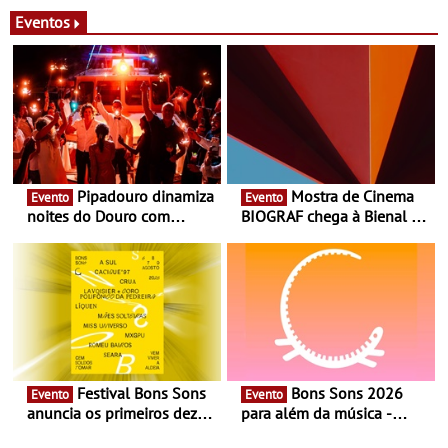
Eventos
Pipadouro dinamiza
Mostra de Cinema
Evento
Evento
noites do Douro com
BIOGRAF chega à Bienal de
experiência exclusiva de
Cerveira este verão -
vinho, gastronomia e
Documentário, ensaio
música
fílmico e práticas artísticas
Festival Bons Sons
Bons Sons 2026
Evento
Evento
anuncia os primeiros dez
para além da música -
nomes do cartaz
Cinema, conversas,