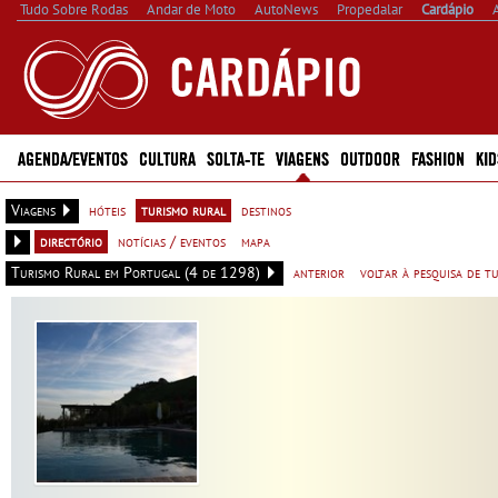
Tudo Sobre Rodas
Andar de Moto
AutoNews
Propedalar
Cardápio
AGENDA/EVENTOS
CULTURA
SOLTA-TE
VIAGENS
OUTDOOR
FASHION
KID
Viagens
hóteis
turismo rural
destinos
directório
notícias / eventos
mapa
Turismo Rural em Portugal (4 de 1298)
anterior
voltar à pesquisa de t