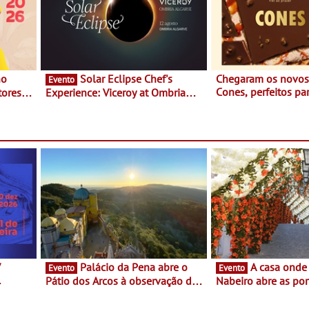
Solar Eclipse Chef's
Chegaram os novo
Evento
Cones, perfeitos pa
ores,
Experience: Viceroy at Ombria
verão
s dias
Algarve reúne chefs Michelin
para uma noite exclusiva
V
Palácio da Pena abre o
A casa onde nasceu Rui
Evento
Evento
Pátio dos Arcos à observação do
Nabeiro abre as por
eclipse solar
público nas Festas
Campo Maior - Fest