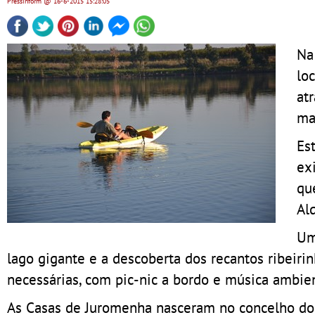
Pressinform
@ 16-6-2015
15:28:05
Na
lo
at
ma
Es
ex
qu
Al
Um
lago gigante e a descoberta dos recantos ribeir
necessárias, com pic-nic a bordo e música ambie
As Casas de Juromenha nasceram no concelho do