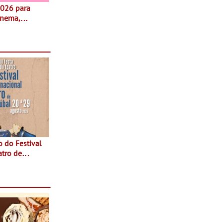
inema,
, oficinas,
 a família e
atro de
sta do Teatro
Agosto