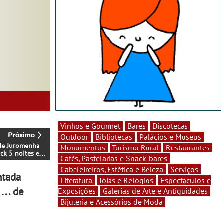
Vinhos e Gourmet
Bares
Discotecas
Outdoor
Bibliotecas
Palácios e Museus
de Juromenha
Monumentos
Turismo Rural
Restaurantes
ck 5 noites e
Cafés, Pastelarias e Snack-bares
 de passeio pelo
Cabeleireiros, Estética e Beleza
Serviços
a
ntada
Literatura
Jóias e Relógios
Espectáculos e
….. de
Exposições
Galerias de Arte e Antiguidades
Bijuteria e Acessórios de Moda