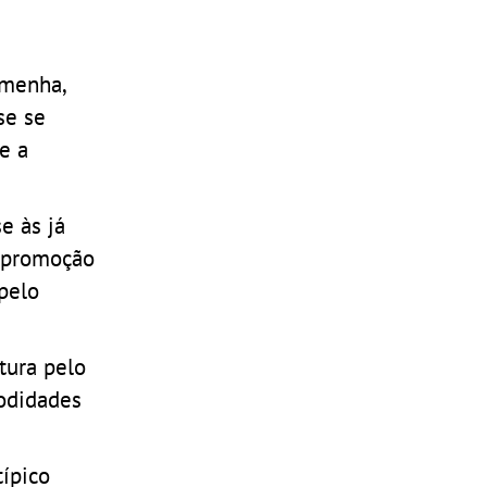
omenha,
se se
e a
e às já
e promoção
 pelo
tura pelo
modidades
ípico