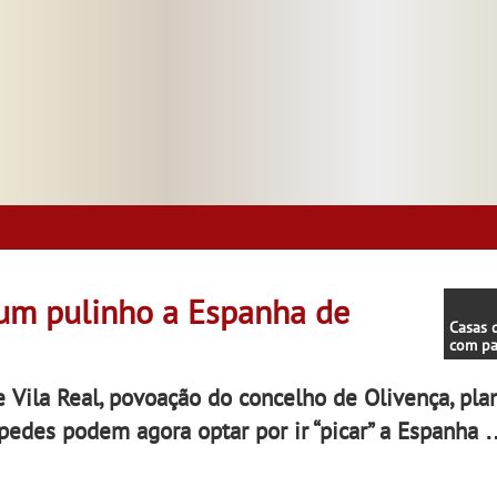
um pulinho a Espanha de
Casas 
com pa
oferta
Alquev
 Vila Real, povoação do concelho de Olivença, pla
edes podem agora optar por ir “picar” a Espanha 