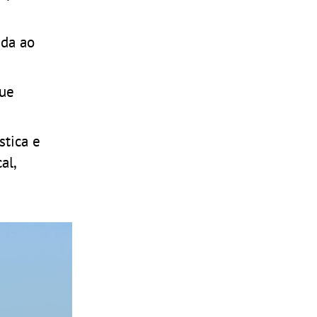
ida ao
que
stica e
al,