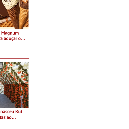
s Magnum
ra adoçar o
tas ao
 do Povo de
as decorrem