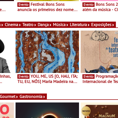
Festival Bons Sons
Bons Sons 2026 para
Evento
Evento
e
anuncia os primeiros dez nomes
além da música - C
do cartaz
conversas, percursos
ico e
atividades para toda
muito mais
a
Cinema
Teatro
Dança
Música
Literatura
Exposições
YOU, ME, US [O, HAU, ITA;
Programação do Festival
Evento
Evento
TU, EU, NÓS] Maria Madeira na
Internacional de Te
rto
Fundação Oriente - De 14 de
Setúbal – XXVIII Fe
ery a 3
Agosto a 13 de Dezembro
- Entre 20 e 29 de 
 Gourmet
Gastronomia