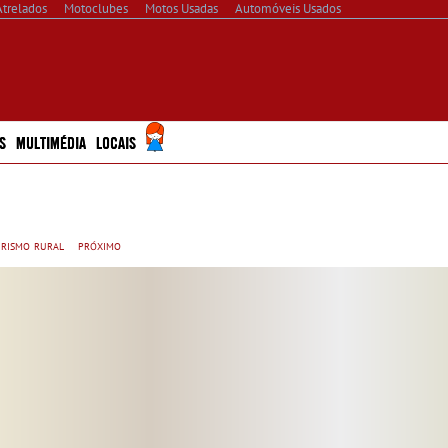
Atrelados
Motoclubes
Motos Usadas
Automóveis Usados
S
MULTIMÉDIA
LOCAIS
urismo rural
próximo