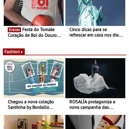
jardim do Museu de
Alberto Sampaio
Festa do Tomate
Cinco dicas para se
Evento
refrescar em casa nos dias
Coração de Boi do Douro -
de calor - Diminuir o
Nos restaurantes da região
desconforto
Agosto é o mês do Tomate
Fashion
Chegou a nova coleção
ROSALÍA protagoniza a
Sardinha by Bordallo
nova campanha das
Pinheiro
sapatilhas 204L da New
Balance