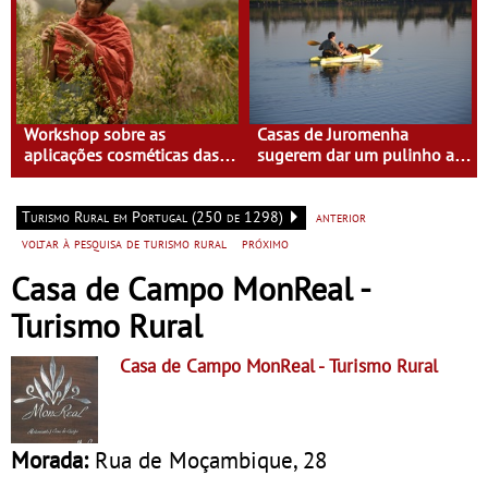
Workshop sobre as
Casas de Juromenha
aplicações cosméticas das
sugerem dar um pulinho a
plantas na Casa do Eido –
Espanha de caiaque
Gerês
Turismo Rural em Portugal (250 de 1298)
anterior
voltar à pesquisa de turismo rural
próximo
Casa de Campo MonReal -
Turismo Rural
Casa de Campo MonReal
- Turismo Rural
Morada:
Rua de Moçambique, 28