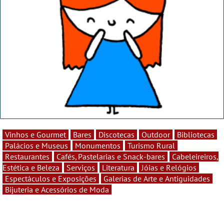
Vinhos e Gourmet
Bares
Discotecas
Outdoor
Bibliotecas
Palácios e Museus
Monumentos
Turismo Rural
Restaurantes
Cafés, Pastelarias e Snack-bares
Cabeleireiros,
Estética e Beleza
Serviços
Literatura
Jóias e Relógios
Espectáculos e Exposições
Galerias de Arte e Antiguidades
Bijuteria e Acessórios de Moda