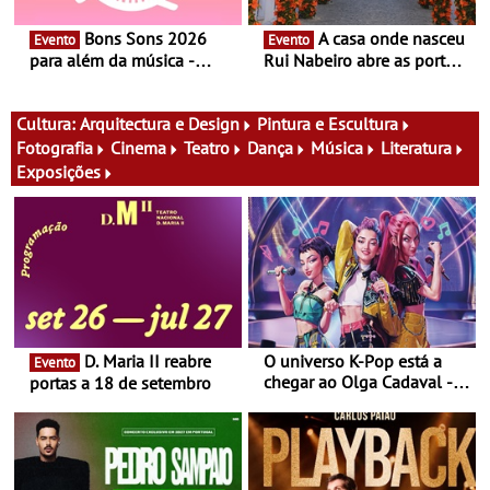
Bons Sons 2026
A casa onde nasceu
Evento
Evento
para além da música -
Rui Nabeiro abre as portas
Cinema, conversas,
ao público nas Festas do
percursos, oficinas,
Povo de Campo Maior -
atividades para toda a
Festas decorrem entre 8 e
Cultura:
Arquitectura e Design
Pintura e Escultura
família e muito mais
16 de agosto
Fotografia
Cinema
Teatro
Dança
Música
Literatura
Exposições
D. Maria II reabre
O universo K-Pop está a
Evento
chegar ao Olga Cadaval - A
portas a 18 de setembro
6 de setembro, às 15h00