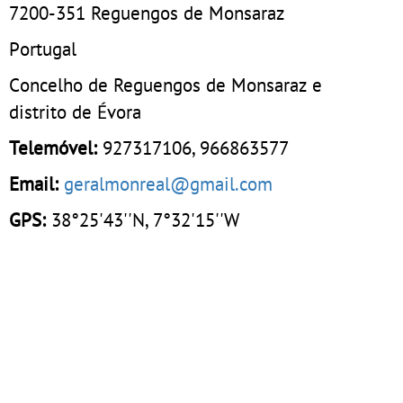
7200-351
Reguengos de Monsaraz
Portugal
Concelho de Reguengos de Monsaraz e
distrito de Évora
Telemóvel:
927317106
,
966863577
Email:
geralmonreal@gmail.com
GPS:
38°25'43''N, 7°32'15''W