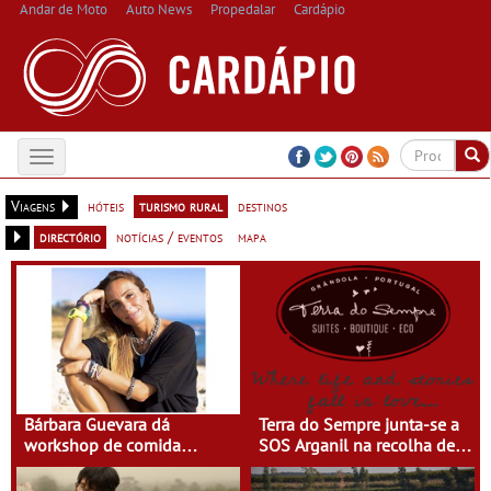
Andar de Moto
Auto News
Propedalar
Cardápio
Toggle
navigation
Viagens
hóteis
turismo rural
destinos
directório
notícias / eventos
mapa
Bárbara Guevara dá
Terra do Sempre junta-se a
workshop de comida
SOS Arganil na recolha de
saudável na Terra do
bens de primeira
Sempre
necessidade