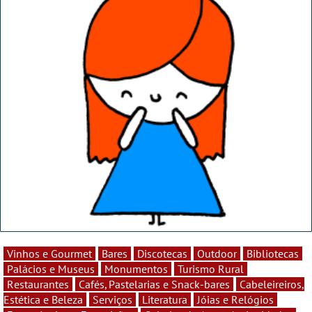
Vinhos e Gourmet
Bares
Discotecas
Outdoor
Bibliotecas
Palácios e Museus
Monumentos
Turismo Rural
Restaurantes
Cafés, Pastelarias e Snack-bares
Cabeleireiros,
Estética e Beleza
Serviços
Literatura
Jóias e Relógios