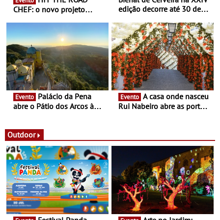
Evento
edição decorre até 30 de
CHEF: o novo projeto
dezembro - Afirmar a arte
nómada do Chef Nuno
enquanto “Territórios sem
Queiroz Ribeiro - Um novo
Fronteira”
conceito gastronómico
itinerante que percorre
Portugal
Palácio da Pena
A casa onde nasceu
Evento
Evento
abre o Pátio dos Arcos à
Rui Nabeiro abre as portas
observação do eclipse
ao público nas Festas do
solar
Povo de Campo Maior -
Festas decorrem entre 8 e
Outdoor
16 de agosto
Festival Panda
Arte no Jardim: