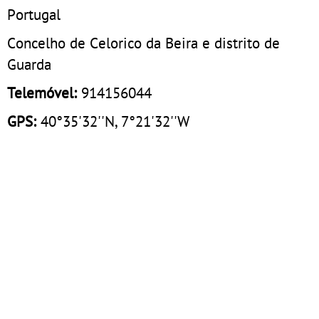
Portugal
Concelho de Celorico da Beira e distrito de
Guarda
Telemóvel:
914156044
GPS:
40°35'32''N, 7°21'32''W