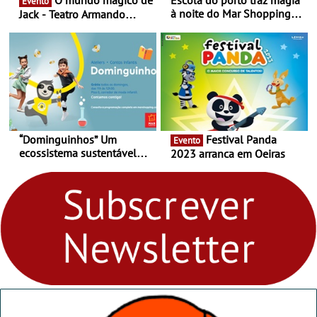
Evento
à noite do Mar Shopping
Jack - Teatro Armando
Matosinhos - No sábado,
Cortez até 24 de Março
29 de abril, às 21h00
“Dominguinhos” Um
Festival Panda
Evento
ecossistema sustentável
2023 arranca em Oeiras
para levares contigo aonde
fores - Atelier de Educação
Ambiental nos
“Dominguinhos” de 23 de
abril