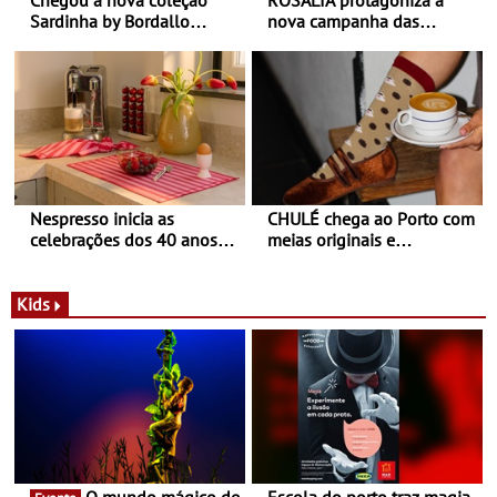
Sardinha by Bordallo
nova campanha das
Pinheiro
sapatilhas 204L da New
Balance
Nespresso inicia as
CHULÉ chega ao Porto com
celebrações dos 40 anos
meias originais e
com parceria exclusiva com
sustentáveis - A marca
a marca portuguesa Torres
portuguesa inaugurou um
Novas - Edição limitada
espaço no ViaCatarina
Kids
Nespresso x Torres Novas
Shopping
O mundo mágico de
Escola do porto traz magia