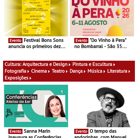
fílmico e práticas artísticas
atividades para toda a
família e muito mais
Festival Bons Sons
"Do Vinho à Pera"
Evento
Evento
anuncia os primeiros dez
no Bombarral - São 35
nomes do cartaz
produtores, 150 vinhos em
prova e seis dias de
experiências
Cultura:
Arquitectura e Design
Pintura e Escultura
Fotografia
Cinema
Teatro
Dança
Música
Literatura
Exposições
Sanna Marin
O tempo das
Evento
Evento
inaugura as Conferências
andorinhas, com Manuel