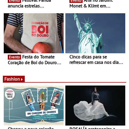
Evento
Evento
anuncia estrelas
Monet & Klimt em
confirmadas na 17ª edição
Guimarães prolongada até
- Entre Junho e Julho pelo
ao final de Setembro -
país
Experiência luminosa no
jardim do Museu de
Alberto Sampaio
Festa do Tomate
Cinco dicas para se
Evento
refrescar em casa nos dias
Coração de Boi do Douro -
de calor - Diminuir o
Nos restaurantes da região
desconforto
Agosto é o mês do Tomate
Fashion
Chegou a nova coleção
ROSALÍA protagoniza a