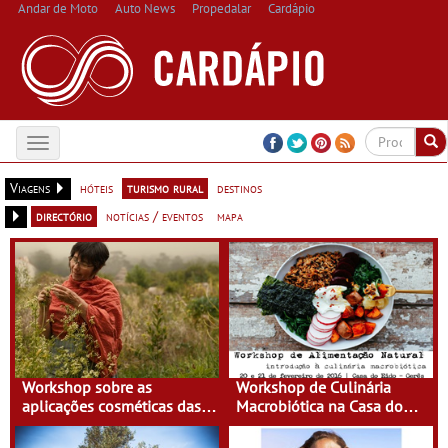
Andar de Moto
Auto News
Propedalar
Cardápio
Toggle
navigation
Viagens
hóteis
turismo rural
destinos
directório
notícias / eventos
mapa
Workshop sobre as
Workshop de Culinária
aplicações cosméticas das
Macrobiótica na Casa do
plantas na Casa do Eido –
Eido
Gerês