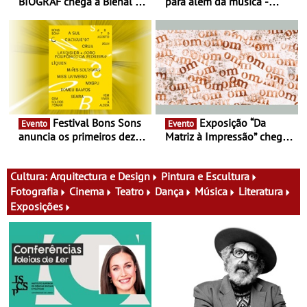
BIOGRAF chega à Bienal de
para além da música -
Cerveira este verão -
Cinema, conversas,
Documentário, ensaio
percursos, oficinas,
fílmico e práticas artísticas
atividades para toda a
família e muito mais
Festival Bons Sons
Exposição “Da
Evento
Evento
anuncia os primeiros dez
Matriz à Impressão” chega
nomes do cartaz
ao Museu do Oriente - Nem
tudo se faz num clique. A
nova exposição do Museu
Cultura:
Arquitectura e Design
Pintura e Escultura
do Oriente prova-o
Fotografia
Cinema
Teatro
Dança
Música
Literatura
Exposições