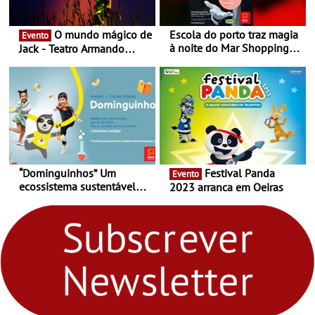
O mundo mágico de
Escola do porto traz magia
Evento
à noite do Mar Shopping
Jack - Teatro Armando
Matosinhos - No sábado,
Cortez até 24 de Março
29 de abril, às 21h00
“Dominguinhos” Um
Festival Panda
Evento
ecossistema sustentável
2023 arranca em Oeiras
para levares contigo aonde
fores - Atelier de Educação
Ambiental nos
“Dominguinhos” de 23 de
abril