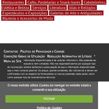
Restaurantes
Cafés, Pastelarias e Snack-bares
Cabeleireiros,
Estética e Beleza
Serviços
Literatura
Jóias e Relógios
Espectáculos e Exposições
Galerias de Arte e Antiguidades
Bijuteria e Acessórios de Moda
Contactos
Política de Privacidade e Cookies
Condições Gerais de Utilização
Resolução Alternativa de Litígios
A
informação disponibilizada é de carácter informativo. Não pretende ser
Mapa do Site
exaustiva nem completa. Não nos responsabilizamos por qualquer tipo
de incorrecção, embora tenhamos a preocupação de que a informação disponibilizada
seja o mais correcta possível. Os preços, quando existentes, são indicativos e devem ser
confirmados com os respectivos fornecedores ou marcas presentes neste portal, assim
como qualquer tipo de características técnicas.
O nosso website utiliza
Cookies
. Ao navegar no website estará a
consentir a sua utilização.
FECHAR
Política de
Cookies