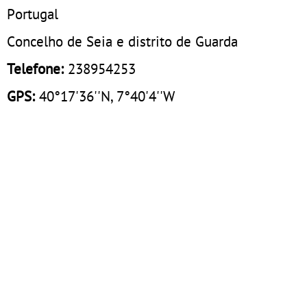
Portugal
Concelho de Seia e distrito de Guarda
Telefone:
238954253
GPS:
40°17'36''N, 7°40'4''W