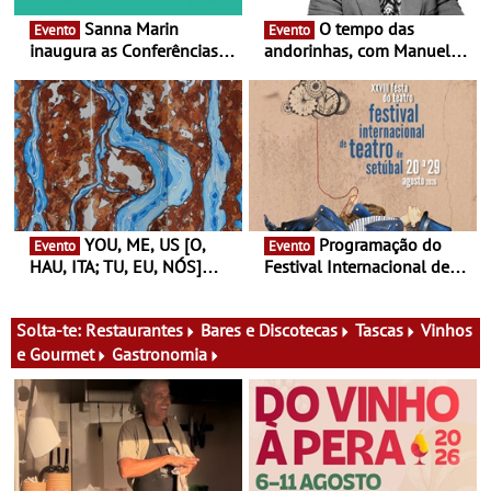
Sanna Marin
O tempo das
Evento
Evento
inaugura as Conferências
andorinhas, com Manuel
Ideias de Ler, em Lisboa -
João Vieira e Corações de
Antiga primeira-ministra da
Atum - Concerto
Finlândia é a convidada da
performance na MAAT
primeira edição do novo
Gallery a 3 de Setembro,
ciclo de debates dedicado
19:30
aos grandes temas do
nosso tempo
YOU, ME, US [O,
Programação do
Evento
Evento
HAU, ITA; TU, EU, NÓS]
Festival Internacional de
Maria Madeira na Fundação
Teatro de Setúbal – XXVIII
Oriente - De 14 de Agosto a
Festa do Teatro - Entre 20 e
13 de Dezembro
29 de Agosto
Solta-te:
Restaurantes
Bares e Discotecas
Tascas
Vinhos
e Gourmet
Gastronomia