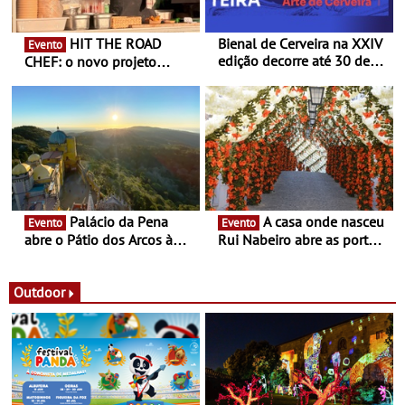
HIT THE ROAD
Bienal de Cerveira na XXIV
Evento
edição decorre até 30 de
CHEF: o novo projeto
dezembro - Afirmar a arte
nómada do Chef Nuno
enquanto “Territórios sem
Queiroz Ribeiro - Um novo
Fronteira”
conceito gastronómico
itinerante que percorre
Portugal
Palácio da Pena
A casa onde nasceu
Evento
Evento
abre o Pátio dos Arcos à
Rui Nabeiro abre as portas
observação do eclipse
ao público nas Festas do
solar
Povo de Campo Maior -
Festas decorrem entre 8 e
Outdoor
16 de agosto