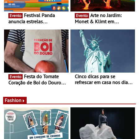
Festival Panda
Arte no Jardim:
Evento
Evento
anuncia estrelas
Monet & Klimt em
confirmadas na 17ª edição
Guimarães prolongada até
- Entre Junho e Julho pelo
ao final de Setembro -
país
Experiência luminosa no
jardim do Museu de
Alberto Sampaio
Festa do Tomate
Cinco dicas para se
Evento
refrescar em casa nos dias
Coração de Boi do Douro -
de calor - Diminuir o
Nos restaurantes da região
desconforto
Agosto é o mês do Tomate
Fashion