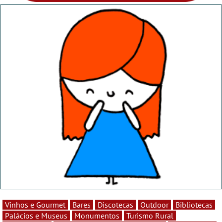
Vinhos e Gourmet
Bares
Discotecas
Outdoor
Bibliotecas
Palácios e Museus
Monumentos
Turismo Rural