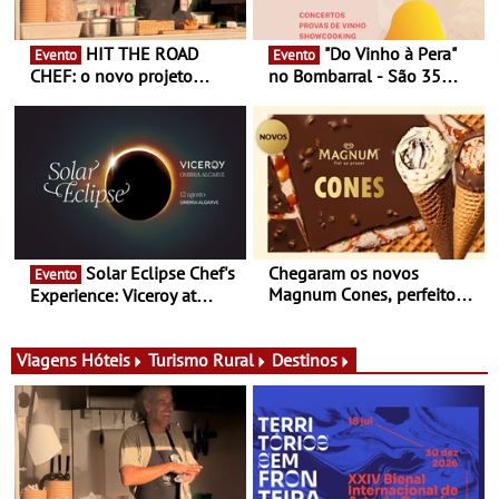
HIT THE ROAD
"Do Vinho à Pera"
Evento
Evento
CHEF: o novo projeto
no Bombarral - São 35
nómada do Chef Nuno
produtores, 150 vinhos em
Queiroz Ribeiro - Um novo
prova e seis dias de
conceito gastronómico
experiências
itinerante que percorre
Portugal
Solar Eclipse Chef's
Chegaram os novos
Evento
Magnum Cones, perfeitos
Experience: Viceroy at
para adoçar o verão
Ombria Algarve reúne chefs
Michelin para uma noite
exclusiva
Viagens
Hóteis
Turismo Rural
Destinos