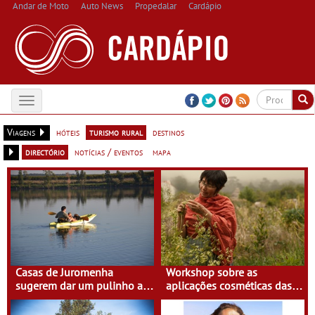
Andar de Moto
Auto News
Propedalar
Cardápio
Toggle
navigation
Viagens
hóteis
turismo rural
destinos
directório
notícias / eventos
mapa
Casas de Juromenha
Workshop sobre as
sugerem dar um pulinho a
aplicações cosméticas das
Espanha de caiaque
plantas na Casa do Eido –
Gerês