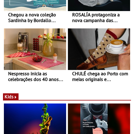
Chegou a nova coleção
ROSALÍA protagoniza a
Sardinha by Bordallo
nova campanha das
Pinheiro
sapatilhas 204L da New
Balance
Nespresso inicia as
CHULÉ chega ao Porto com
celebrações dos 40 anos
meias originais e
com parceria exclusiva com
sustentáveis - A marca
a marca portuguesa Torres
portuguesa inaugurou um
Novas - Edição limitada
espaço no ViaCatarina
Kids
Nespresso x Torres Novas
Shopping