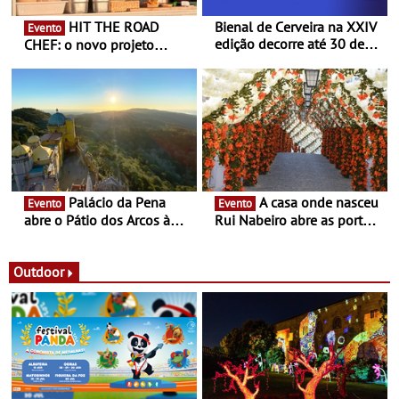
HIT THE ROAD
Bienal de Cerveira na XXIV
Evento
edição decorre até 30 de
CHEF: o novo projeto
dezembro - Afirmar a arte
nómada do Chef Nuno
enquanto “Territórios sem
Queiroz Ribeiro - Um novo
Fronteira”
conceito gastronómico
itinerante que percorre
Portugal
Palácio da Pena
A casa onde nasceu
Evento
Evento
abre o Pátio dos Arcos à
Rui Nabeiro abre as portas
observação do eclipse
ao público nas Festas do
solar
Povo de Campo Maior -
Festas decorrem entre 8 e
Outdoor
16 de agosto