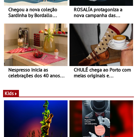
Chegou a nova coleção
ROSALÍA protagoniza a
Sardinha by Bordallo
nova campanha das
Pinheiro
sapatilhas 204L da New
Balance
Nespresso inicia as
CHULÉ chega ao Porto com
celebrações dos 40 anos
meias originais e
com parceria exclusiva com
sustentáveis - A marca
a marca portuguesa Torres
portuguesa inaugurou um
Novas - Edição limitada
espaço no ViaCatarina
Kids
Nespresso x Torres Novas
Shopping