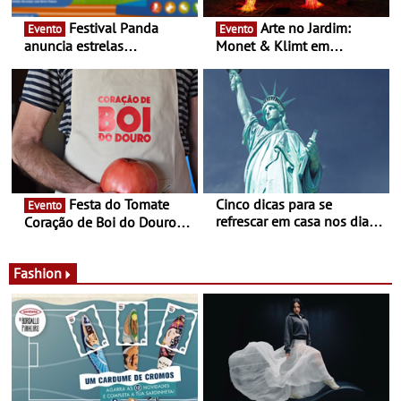
Festival Panda
Arte no Jardim:
Evento
Evento
anuncia estrelas
Monet & Klimt em
confirmadas na 17ª edição
Guimarães prolongada até
- Entre Junho e Julho pelo
ao final de Setembro -
país
Experiência luminosa no
jardim do Museu de
Alberto Sampaio
Festa do Tomate
Cinco dicas para se
Evento
refrescar em casa nos dias
Coração de Boi do Douro -
de calor - Diminuir o
Nos restaurantes da região
desconforto
Agosto é o mês do Tomate
Fashion