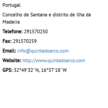
Portugal
Concelho de Santana e distrito de Ilha da
Madeira
Telefone:
291570250
Fax:
291570259
Email:
info@quintadoarco.com
Website:
http://www.quintadoarco.com
GPS:
32°49'32''N, 16°57'18''W