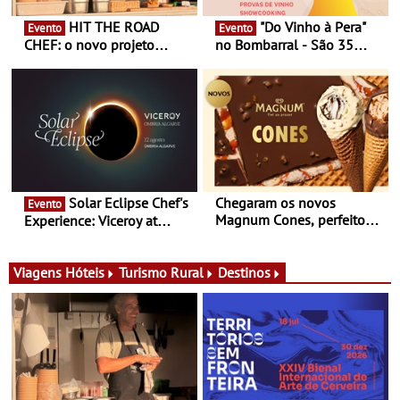
HIT THE ROAD
"Do Vinho à Pera"
Evento
Evento
CHEF: o novo projeto
no Bombarral - São 35
nómada do Chef Nuno
produtores, 150 vinhos em
Queiroz Ribeiro - Um novo
prova e seis dias de
conceito gastronómico
experiências
itinerante que percorre
Portugal
Solar Eclipse Chef's
Chegaram os novos
Evento
Magnum Cones, perfeitos
Experience: Viceroy at
para adoçar o verão
Ombria Algarve reúne chefs
Michelin para uma noite
exclusiva
Viagens
Hóteis
Turismo Rural
Destinos