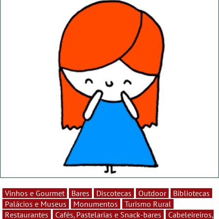
Vinhos e Gourmet
Bares
Discotecas
Outdoor
Bibliotecas
Palácios e Museus
Monumentos
Turismo Rural
Restaurantes
Cafés, Pastelarias e Snack-bares
Cabeleireiros,