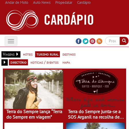
Andar de Moto
Auto News
Propedalar
Cardápio
Toggle
navigation
Viagens
hóteis
turismo rural
destinos
directório
notícias / eventos
mapa
Terra do Sempre lança “Terra
Terra do Sempre junta-se a
do Sempre em viagem”
SOS Arganil na recolha de
bens de primeira
necessidade