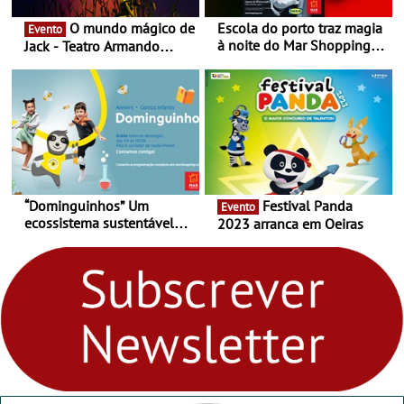
O mundo mágico de
Escola do porto traz magia
Evento
à noite do Mar Shopping
Jack - Teatro Armando
Matosinhos - No sábado,
Cortez até 24 de Março
29 de abril, às 21h00
“Dominguinhos” Um
Festival Panda
Evento
ecossistema sustentável
2023 arranca em Oeiras
para levares contigo aonde
fores - Atelier de Educação
Ambiental nos
“Dominguinhos” de 23 de
abril