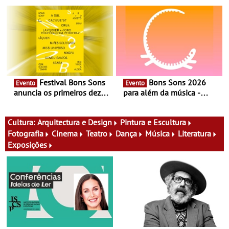
experiência exclusiva de
Cerveira este verão -
vinho, gastronomia e
Documentário, ensaio
música
fílmico e práticas artísticas
Festival Bons Sons
Bons Sons 2026
Evento
Evento
anuncia os primeiros dez
para além da música -
nomes do cartaz
Cinema, conversas,
percursos, oficinas,
atividades para toda a
Cultura:
Arquitectura e Design
Pintura e Escultura
família e muito mais
Fotografia
Cinema
Teatro
Dança
Música
Literatura
Exposições