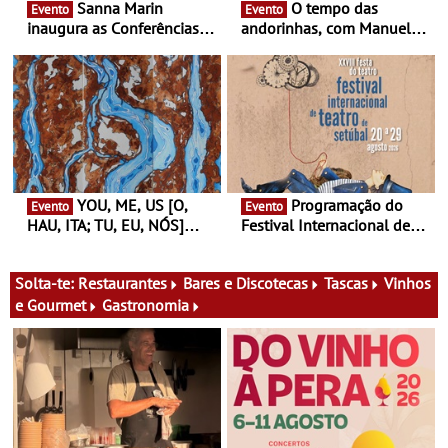
Sanna Marin
O tempo das
Evento
Evento
inaugura as Conferências
andorinhas, com Manuel
Ideias de Ler, em Lisboa -
João Vieira e Corações de
Antiga primeira-ministra da
Atum - Concerto
Finlândia é a convidada da
performance na MAAT
primeira edição do novo
Gallery a 3 de Setembro,
ciclo de debates dedicado
19:30
aos grandes temas do
nosso tempo
YOU, ME, US [O,
Programação do
Evento
Evento
HAU, ITA; TU, EU, NÓS]
Festival Internacional de
Maria Madeira na Fundação
Teatro de Setúbal – XXVIII
Oriente - De 14 de Agosto a
Festa do Teatro - Entre 20 e
13 de Dezembro
29 de Agosto
Solta-te:
Restaurantes
Bares e Discotecas
Tascas
Vinhos
e Gourmet
Gastronomia