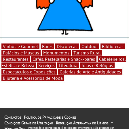
Vinhos e Gourmet
Bares
Discotecas
Outdoor
Bibliotecas
Palácios e Museus
Monumentos
Turismo Rural
Restaurantes
Cafés, Pastelarias e Snack-bares
Cabeleireiros,
Estética e Beleza
Serviços
Literatura
Jóias e Relógios
Espectáculos e Exposições
Galerias de Arte e Antiguidades
Bijuteria e Acessórios de Moda
Contactos
Política de Privacidade e Cookies
Condições Gerais de Utilização
Resolução Alternativa de Litígios
A
informação disponibilizada é de carácter informativo. Não pretende ser
Mapa do Site