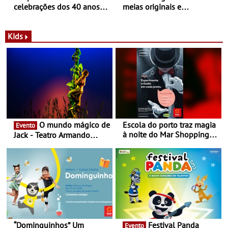
celebrações dos 40 anos
meias originais e
com parceria exclusiva com
sustentáveis - A marca
a marca portuguesa Torres
portuguesa inaugurou um
Novas - Edição limitada
espaço no ViaCatarina
Kids
Nespresso x Torres Novas
Shopping
O mundo mágico de
Escola do porto traz magia
Evento
à noite do Mar Shopping
Jack - Teatro Armando
Matosinhos - No sábado,
Cortez até 24 de Março
29 de abril, às 21h00
“Dominguinhos” Um
Festival Panda
Evento