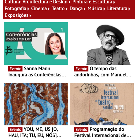
experiências
Cultura:
Arquitectura e Design
Pintura e Escultura
Fotografia
Cinema
Teatro
Dança
Música
Literatura
Exposições
Sanna Marin
O tempo das
Evento
Evento
inaugura as Conferências
andorinhas, com Manuel
Ideias de Ler, em Lisboa -
João Vieira e Corações de
Antiga primeira-ministra da
Atum - Concerto
Finlândia é a convidada da
performance na MAAT
primeira edição do novo
Gallery a 3 de Setembro,
ciclo de debates dedicado
19:30
aos grandes temas do
nosso tempo
YOU, ME, US [O,
Programação do
Evento
Evento
HAU, ITA; TU, EU, NÓS]
Festival Internacional de