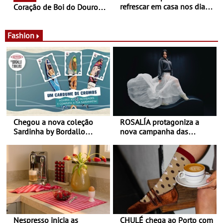
refrescar em casa nos dias
Coração de Boi do Douro -
de calor - Diminuir o
Nos restaurantes da região
desconforto
Agosto é o mês do Tomate
Fashion
Chegou a nova coleção
ROSALÍA protagoniza a
Sardinha by Bordallo
nova campanha das
Pinheiro
sapatilhas 204L da New
Balance
Nespresso inicia as
CHULÉ chega ao Porto com