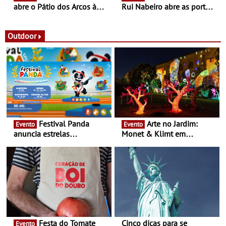
abre o Pátio dos Arcos à
Rui Nabeiro abre as portas
observação do eclipse
ao público nas Festas do
solar
Povo de Campo Maior -
Festas decorrem entre 8 e
Outdoor
16 de agosto
Festival Panda
Arte no Jardim:
Evento
Evento
anuncia estrelas
Monet & Klimt em
confirmadas na 17ª edição
Guimarães prolongada até
- Entre Junho e Julho pelo
ao final de Setembro -
país
Experiência luminosa no
jardim do Museu de
Alberto Sampaio
Festa do Tomate
Cinco dicas para se
Evento