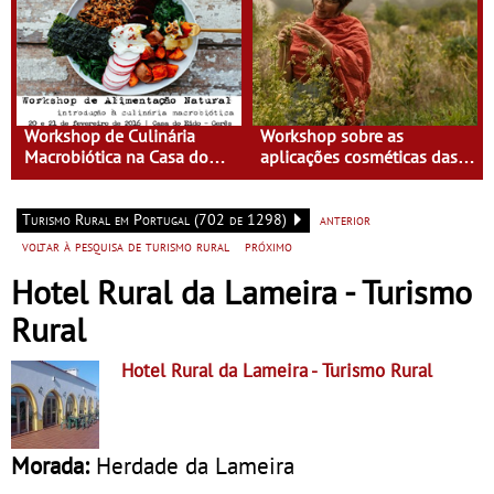
Workshop de Culinária
Workshop sobre as
Macrobiótica na Casa do
aplicações cosméticas das
Eido
plantas na Casa do Eido –
Gerês
Turismo Rural em Portugal (702 de 1298)
anterior
voltar à pesquisa de turismo rural
próximo
Hotel Rural da Lameira - Turismo
Rural
Hotel Rural da Lameira
- Turismo Rural
Morada:
Herdade da Lameira