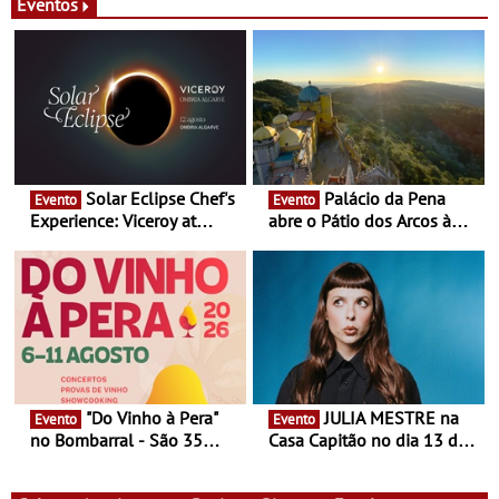
Eventos
Solar Eclipse Chef's
Palácio da Pena
Evento
Evento
Experience: Viceroy at
abre o Pátio dos Arcos à
Ombria Algarve reúne chefs
observação do eclipse
Michelin para uma noite
solar
exclusiva
"Do Vinho à Pera"
JULIA MESTRE na
Evento
Evento
no Bombarral - São 35
Casa Capitão no dia 13 de
produtores, 150 vinhos em
Agosto
prova e seis dias de