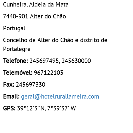
Cunheira, Aldeia da Mata
7440-901
Alter do Chão
Portugal
Concelho de Alter do Chão e distrito de
Portalegre
Telefone:
245697495
,
245630000
Telemóvel:
967122103
Fax:
245697330
Email:
geral@hotelrurallameira.com
GPS:
39°12'3''N, 7°39'37''W