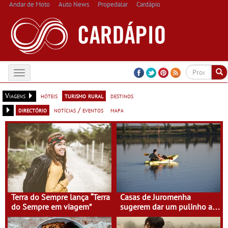
Andar de Moto
Auto News
Propedalar
Cardápio
Toggle
navigation
Viagens
hóteis
turismo rural
destinos
directório
notícias / eventos
mapa
Terra do Sempre lança “Terra
Casas de Juromenha
do Sempre em viagem”
sugerem dar um pulinho a
Espanha de caiaque