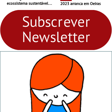
ecossistema sustentável
2023 arranca em Oeiras
para levares contigo aonde
fores - Atelier de Educação
Ambiental nos
“Dominguinhos” de 23 de
abril