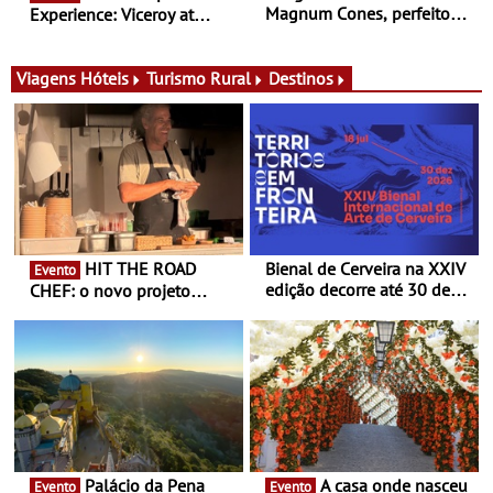
Magnum Cones, perfeitos
Experience: Viceroy at
para adoçar o verão
Ombria Algarve reúne chefs
Michelin para uma noite
exclusiva
Viagens
Hóteis
Turismo Rural
Destinos
HIT THE ROAD
Bienal de Cerveira na XXIV
Evento
edição decorre até 30 de
CHEF: o novo projeto
dezembro - Afirmar a arte
nómada do Chef Nuno
enquanto “Territórios sem
Queiroz Ribeiro - Um novo
Fronteira”
conceito gastronómico
itinerante que percorre
Portugal
Palácio da Pena
A casa onde nasceu
Evento
Evento