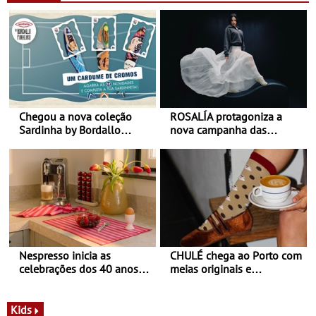
Chegou a nova coleção
ROSALÍA protagoniza a
Sardinha by Bordallo
nova campanha das
Pinheiro
sapatilhas 204L da New
Balance
Nespresso inicia as
CHULÉ chega ao Porto com
celebrações dos 40 anos
meias originais e
com parceria exclusiva com
sustentáveis - A marca
a marca portuguesa Torres
portuguesa inaugurou um
Novas - Edição limitada
espaço no ViaCatarina
Kids