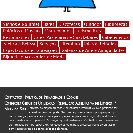
Vinhos e Gourmet
Bares
Discotecas
Outdoor
Bibliotecas
Palácios e Museus
Monumentos
Turismo Rural
Restaurantes
Cafés, Pastelarias e Snack-bares
Cabeleireiros,
Estética e Beleza
Serviços
Literatura
Jóias e Relógios
Espectáculos e Exposições
Galerias de Arte e Antiguidades
Bijuteria e Acessórios de Moda
Contactos
Política de Privacidade e Cookies
Condições Gerais de Utilização
Resolução Alternativa de Litígios
A
informação disponibilizada é de carácter informativo. Não pretende ser
Mapa do Site
exaustiva nem completa. Não nos responsabilizamos por qualquer tipo
de incorrecção, embora tenhamos a preocupação de que a informação disponibilizada
seja o mais correcta possível. Os preços, quando existentes, são indicativos e devem ser
confirmados com os respectivos fornecedores ou marcas presentes neste portal, assim
como qualquer tipo de características técnicas.