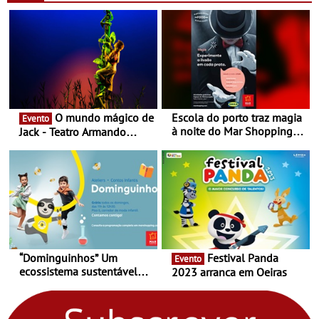
Nespresso x Torres Novas
Shopping
O mundo mágico de
Escola do porto traz magia
Evento
à noite do Mar Shopping
Jack - Teatro Armando
Matosinhos - No sábado,
Cortez até 24 de Março
29 de abril, às 21h00
“Dominguinhos” Um
Festival Panda
Evento
ecossistema sustentável
2023 arranca em Oeiras
para levares contigo aonde
fores - Atelier de Educação
Ambiental nos