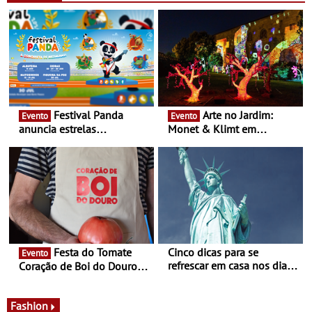
durante cinco dias de festa
família e muito mais
em Oeiras e na Maia
Festival Panda
Arte no Jardim:
Evento
Evento
anuncia estrelas
Monet & Klimt em
confirmadas na 17ª edição
Guimarães prolongada até
- Entre Junho e Julho pelo
ao final de Setembro -
país
Experiência luminosa no
jardim do Museu de
Alberto Sampaio
Festa do Tomate
Cinco dicas para se
Evento
refrescar em casa nos dias
Coração de Boi do Douro -
de calor - Diminuir o
Nos restaurantes da região
desconforto
Agosto é o mês do Tomate
Fashion