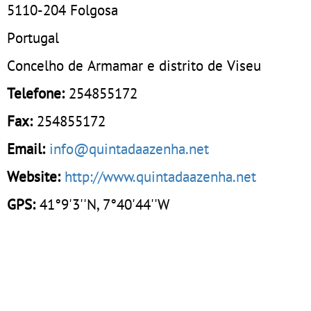
5110-204
Folgosa
Portugal
Concelho de Armamar e distrito de Viseu
Telefone:
254855172
Fax:
254855172
Email:
info@quintadaazenha.net
Website:
http://www.quintadaazenha.net
GPS:
41°9'3''N, 7°40'44''W