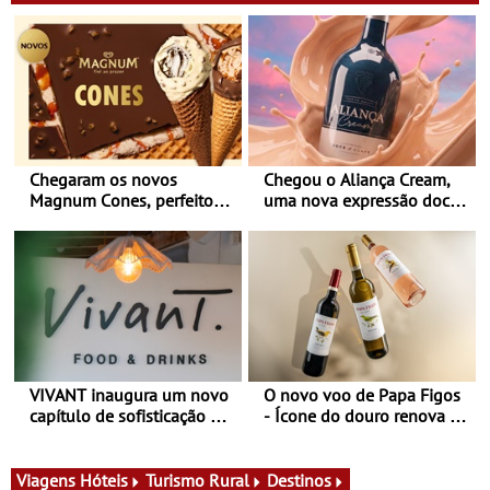
Chegaram os novos
Chegou o Aliança Cream,
Magnum Cones, perfeitos
uma nova expressão doce
para adoçar o verão
e suave, para viver todas as
estações
VIVANT inaugura um novo
O novo voo de Papa Figos
capítulo de sofisticação no
- Ícone do douro renova a
Algarve - Sob nova
imagem e afirma a
gerência, o Vivant reabre
identidade de uma marca
na Quinta do Lago com
líder
Viagens
Hóteis
Turismo Rural
Destinos