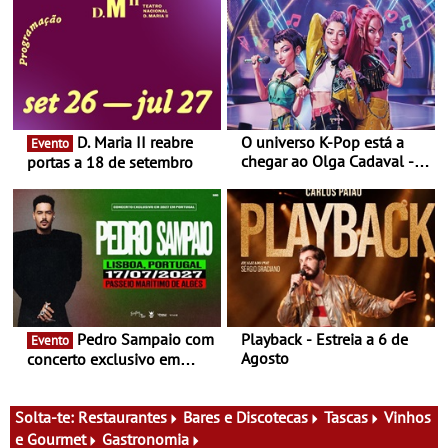
D. Maria II reabre
O universo K-Pop está a
Evento
chegar ao Olga Cadaval - A
portas a 18 de setembro
6 de setembro, às 15h00
Pedro Sampaio com
Playback - Estreia a 6 de
Evento
Agosto
concerto exclusivo em
2027 em Portugal
Solta-te:
Restaurantes
Bares e Discotecas
Tascas
Vinhos
e Gourmet
Gastronomia