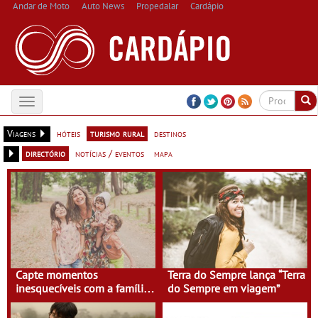
Andar de Moto
Auto News
Propedalar
Cardápio
Toggle
navigation
Viagens
hóteis
turismo rural
destinos
directório
notícias / eventos
mapa
Capte momentos
Terra do Sempre lança “Terra
inesquecíveis com a família
do Sempre em viagem”
na Terra do Sempre