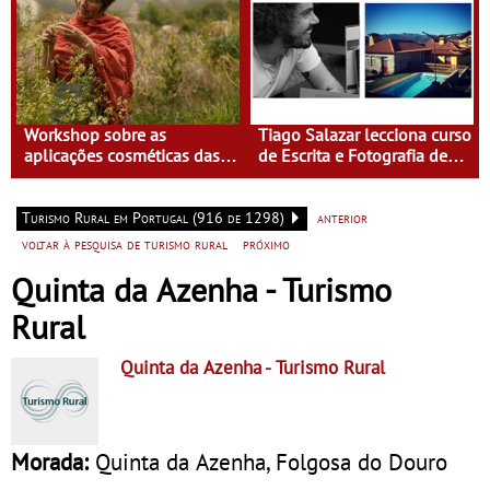
Workshop sobre as
Tiago Salazar lecciona curso
aplicações cosméticas das
de Escrita e Fotografia de
plantas na Casa do Eido –
Viagens na Casa do Eido –
Gerês
Gerês
Turismo Rural em Portugal (916 de 1298)
anterior
voltar à pesquisa de turismo rural
próximo
Quinta da Azenha - Turismo
Rural
Quinta da Azenha
- Turismo Rural
Morada:
Quinta da Azenha, Folgosa do Douro