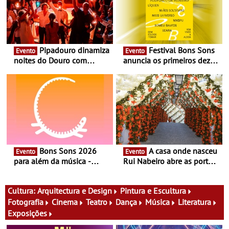
Pipadouro dinamiza
Festival Bons Sons
Evento
Evento
noites do Douro com
anuncia os primeiros dez
experiência exclusiva de
nomes do cartaz
vinho, gastronomia e
música
Bons Sons 2026
A casa onde nasceu
Evento
Evento
para além da música -
Rui Nabeiro abre as portas
Cinema, conversas,
ao público nas Festas do
percursos, oficinas,
Povo de Campo Maior -
atividades para toda a
Festas decorrem entre 8 e
Cultura:
Arquitectura e Design
Pintura e Escultura
família e muito mais
16 de agosto
Fotografia
Cinema
Teatro
Dança
Música
Literatura
Exposições