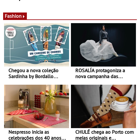
de calor - Diminuir o
Nos restaurantes da região
desconforto
Agosto é o mês do Tomate
Fashion
Chegou a nova coleção
ROSALÍA protagoniza a
Sardinha by Bordallo
nova campanha das
Pinheiro
sapatilhas 204L da New
Balance
Nespresso inicia as
CHULÉ chega ao Porto com
celebrações dos 40 anos
meias originais e