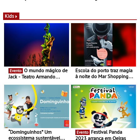
com parceria exclusiva com
sustentáveis - A marca
a marca portuguesa Torres
portuguesa inaugurou um
Novas - Edição limitada
espaço no ViaCatarina
Kids
Nespresso x Torres Novas
Shopping
O mundo mágico de
Escola do porto traz magia
Evento
à noite do Mar Shopping
Jack - Teatro Armando
Matosinhos - No sábado,
Cortez até 24 de Março
29 de abril, às 21h00
“Dominguinhos” Um
Festival Panda
Evento
ecossistema sustentável
2023 arranca em Oeiras