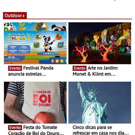
observação do eclipse
ao público nas Festas do
solar
Povo de Campo Maior -
Festas decorrem entre 8 e
Outdoor
16 de agosto
Festival Panda
Arte no Jardim:
Evento
Evento
anuncia estrelas
Monet & Klimt em
confirmadas na 17ª edição
Guimarães prolongada até
- Entre Junho e Julho pelo
ao final de Setembro -
país
Experiência luminosa no
jardim do Museu de
Alberto Sampaio
Festa do Tomate
Cinco dicas para se
Evento
refrescar em casa nos dias
Coração de Boi do Douro -