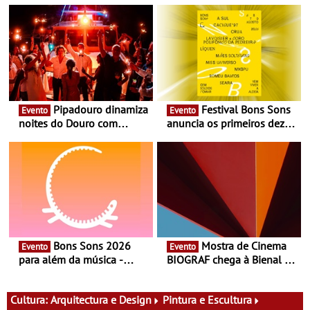
Pipadouro dinamiza
Festival Bons Sons
Evento
Evento
noites do Douro com
anuncia os primeiros dez
experiência exclusiva de
nomes do cartaz
vinho, gastronomia e
música
Bons Sons 2026
Mostra de Cinema
Evento
Evento
para além da música -
BIOGRAF chega à Bienal de
Cinema, conversas,
Cerveira este verão -
percursos, oficinas,
Documentário, ensaio
atividades para toda a
fílmico e práticas artísticas
Cultura:
Arquitectura e Design
Pintura e Escultura