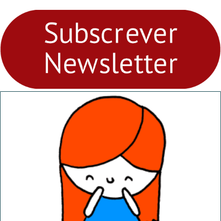
para levares contigo aonde
fores - Atelier de Educação
Ambiental nos
“Dominguinhos” de 23 de
abril