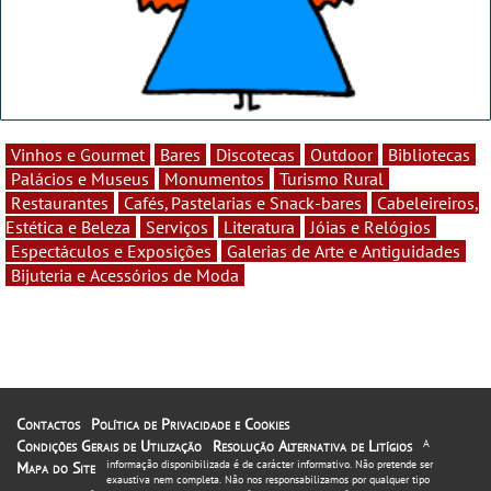
Vinhos e Gourmet
Bares
Discotecas
Outdoor
Bibliotecas
Palácios e Museus
Monumentos
Turismo Rural
Restaurantes
Cafés, Pastelarias e Snack-bares
Cabeleireiros,
Estética e Beleza
Serviços
Literatura
Jóias e Relógios
Espectáculos e Exposições
Galerias de Arte e Antiguidades
Bijuteria e Acessórios de Moda
Contactos
Política de Privacidade e Cookies
Condições Gerais de Utilização
Resolução Alternativa de Litígios
A
informação disponibilizada é de carácter informativo. Não pretende ser
Mapa do Site
exaustiva nem completa. Não nos responsabilizamos por qualquer tipo