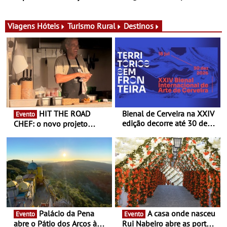
para adoçar o verão
Ombria Algarve reúne chefs
Michelin para uma noite
exclusiva
Viagens
Hóteis
Turismo Rural
Destinos
HIT THE ROAD
Bienal de Cerveira na XXIV
Evento
edição decorre até 30 de
CHEF: o novo projeto
dezembro - Afirmar a arte
nómada do Chef Nuno
enquanto “Territórios sem
Queiroz Ribeiro - Um novo
Fronteira”
conceito gastronómico
itinerante que percorre
Portugal
Palácio da Pena
A casa onde nasceu
Evento
Evento
abre o Pátio dos Arcos à
Rui Nabeiro abre as portas