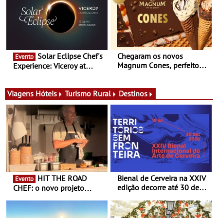
itinerante que percorre
Portugal
Solar Eclipse Chef's
Chegaram os novos
Evento
Magnum Cones, perfeitos
Experience: Viceroy at
para adoçar o verão
Ombria Algarve reúne chefs
Michelin para uma noite
exclusiva
Viagens
Hóteis
Turismo Rural
Destinos
HIT THE ROAD
Bienal de Cerveira na XXIV
Evento
edição decorre até 30 de
CHEF: o novo projeto
dezembro - Afirmar a arte
nómada do Chef Nuno
enquanto “Territórios sem
Queiroz Ribeiro - Um novo
Fronteira”
conceito gastronómico