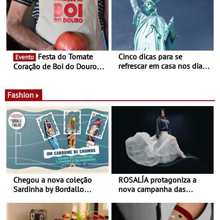
jardim do Museu de
Alberto Sampaio
Festa do Tomate
Cinco dicas para se
Evento
refrescar em casa nos dias
Coração de Boi do Douro -
de calor - Diminuir o
Nos restaurantes da região
desconforto
Agosto é o mês do Tomate
Fashion
Chegou a nova coleção
ROSALÍA protagoniza a
Sardinha by Bordallo
nova campanha das
Pinheiro
sapatilhas 204L da New
Balance