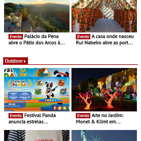
itinerante que percorre
Portugal
Palácio da Pena
A casa onde nasceu
Evento
Evento
abre o Pátio dos Arcos à
Rui Nabeiro abre as portas
observação do eclipse
ao público nas Festas do
solar
Povo de Campo Maior -
Festas decorrem entre 8 e
Outdoor
16 de agosto
Festival Panda
Arte no Jardim:
Evento
Evento
anuncia estrelas
Monet & Klimt em
confirmadas na 17ª edição
Guimarães prolongada até
- Entre Junho e Julho pelo
ao final de Setembro -
país
Experiência luminosa no