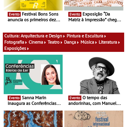
Festival Bons Sons
Exposição “Da
Evento
Evento
anuncia os primeiros dez
Matriz à Impressão” chega
nomes do cartaz
ao Museu do Oriente - Nem
tudo se faz num clique. A
nova exposição do Museu
Cultura:
Arquitectura e Design
Pintura e Escultura
do Oriente prova-o
Fotografia
Cinema
Teatro
Dança
Música
Literatura
Exposições
Sanna Marin
O tempo das
Evento
Evento
inaugura as Conferências
andorinhas, com Manuel
Ideias de Ler, em Lisboa -
João Vieira e Corações de
Antiga primeira-ministra da
Atum - Concerto
Finlândia é a convidada da
performance na MAAT
primeira edição do novo
Gallery a 3 de Setembro,