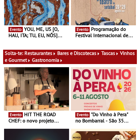
ciclo de debates dedicado
19:30
aos grandes temas do
nosso tempo
YOU, ME, US [O,
Programação do
Evento
Evento
HAU, ITA; TU, EU, NÓS]
Festival Internacional de
Maria Madeira na Fundação
Teatro de Setúbal – XXVIII
Oriente - De 14 de Agosto a
Festa do Teatro - Entre 20 e
13 de Dezembro
29 de Agosto
Solta-te:
Restaurantes
Bares e Discotecas
Tascas
Vinhos
e Gourmet
Gastronomia
HIT THE ROAD
"Do Vinho à Pera"
Evento
Evento
CHEF: o novo projeto
no Bombarral - São 35
nómada do Chef Nuno
produtores, 150 vinhos em
Queiroz Ribeiro - Um novo
prova e seis dias de
conceito gastronómico
experiências