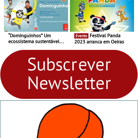
“Dominguinhos” Um
Festival Panda
Evento
ecossistema sustentável
2023 arranca em Oeiras
para levares contigo aonde
fores - Atelier de Educação
Ambiental nos
“Dominguinhos” de 23 de
abril