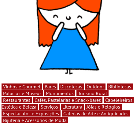
Vinhos e Gourmet
Bares
Discotecas
Outdoor
Bibliotecas
Palácios e Museus
Monumentos
Turismo Rural
Restaurantes
Cafés, Pastelarias e Snack-bares
Cabeleireiros,
Estética e Beleza
Serviços
Literatura
Jóias e Relógios
Espectáculos e Exposições
Galerias de Arte e Antiguidades
Bijuteria e Acessórios de Moda