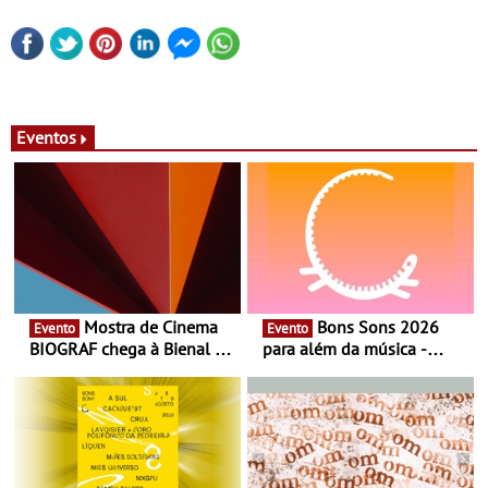
Eventos
Mostra de Cinema
Bons Sons 2026
Evento
Evento
BIOGRAF chega à Bienal de
para além da música -
Cerveira este verão -
Cinema, conversas,
Documentário, ensaio
percursos, oficinas,
fílmico e práticas artísticas
atividades para toda a
família e muito mais