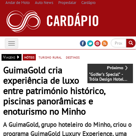
Andar de Moto
Auto News
Propedalar
Cardápio
Toggle
navigation
Viagens
hóteis
turismo rural
destinos
GuimaGold cria
"Golfer's Special" -
experiência de luxo
Tróia Design Hotel
apresenta pacote de
entre património histórico,
golfe com acesso a
dois percursos de
piscinas panorâmicas e
referência
enoturismo no Minho
A GuimaGold, grupo hoteleiro do Minho, criou o
programa GuimaGold Luxury Experience, uma