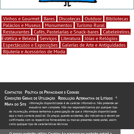
Vinhos e Gourmet
Bares
Discotecas
Outdoor
Bibliotecas
Palácios e Museus
Monumentos
Turismo Rural
Restaurantes
Cafés, Pastelarias e Snack-bares
Cabeleireiros,
Estética e Beleza
Serviços
Literatura
Jóias e Relógios
Espectáculos e Exposições
Galerias de Arte e Antiguidades
Bijuteria e Acessórios de Moda
Contactos
Política de Privacidade e Cookies
Condições Gerais de Utilização
Resolução Alternativa de Litígios
A
informação disponibilizada é de carácter informativo. Não pretende ser
Mapa do Site
exaustiva nem completa. Não nos responsabilizamos por qualquer tipo
de incorrecção, embora tenhamos a preocupação de que a informação disponibilizada
seja o mais correcta possível. Os preços, quando existentes, são indicativos e devem ser
confirmados com os respectivos fornecedores ou marcas presentes neste portal, assim
como qualquer tipo de características técnicas.
O nosso website utiliza
Cookies
. Ao navegar no website estará a