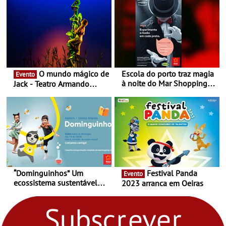
O mundo mágico de
Escola do porto traz magia
Evento
à noite do Mar Shopping
Jack - Teatro Armando
Matosinhos - No sábado,
Cortez até 24 de Março
29 de abril, às 21h00
“Dominguinhos” Um
Festival Panda
Evento
ecossistema sustentável
2023 arranca em Oeiras
para levares contigo aonde
fores - Atelier de Educação
Ambiental nos
“Dominguinhos” de 23 de