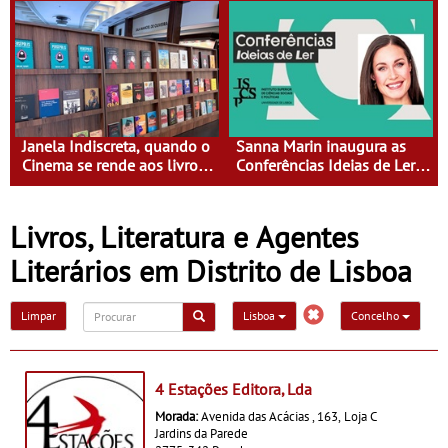
sobre cozinhar, cuidar e
estar em família
Janela Indiscreta, quando o
Sanna Marin inaugura as
Cinema se rende aos livros -
Conferências Ideias de Ler,
Abertura em definitivo a
em Lisboa - Antiga primeira-
partir de 25 de Agosto
ministra da Finlândia é a
convidada da primeira
Livros, Literatura e Agentes
edição do novo ciclo de
debates dedicado aos
Literários em Distrito de Lisboa
grandes temas do nosso
tempo
Limpar
Lisboa
Concelho
4 Estações Editora, Lda
Morada:
Avenida das Acácias , 163, Loja C
Jardins da Parede