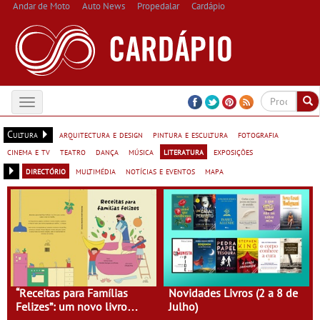
Andar de Moto
Auto News
Propedalar
Cardápio
Toggle
navigation
Cultura
arquitectura e design
pintura e escultura
fotografia
cinema e tv
teatro
dança
música
literatura
exposições
directório
multimédia
notícias e eventos
mapa
“Receitas para Famílias
Novidades Livros (2 a 8 de
Felizes”: um novo livro
Julho)