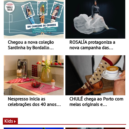
Chegou a nova coleção
ROSALÍA protagoniza a
Sardinha by Bordallo
nova campanha das
Pinheiro
sapatilhas 204L da New
Balance
Nespresso inicia as
CHULÉ chega ao Porto com
celebrações dos 40 anos
meias originais e
com parceria exclusiva com
sustentáveis - A marca
a marca portuguesa Torres
portuguesa inaugurou um
Novas - Edição limitada
espaço no ViaCatarina
Kids
Nespresso x Torres Novas
Shopping