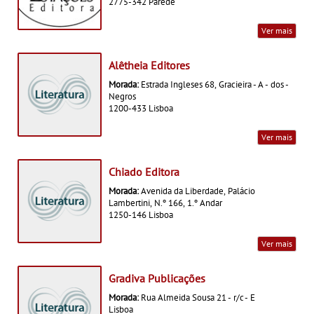
2775-342 Parede
Ver mais
Alêtheia Editores
Morada:
Estrada Ingleses 68, Gracieira - A - dos -
Negros
1200-433 Lisboa
Ver mais
Chiado Editora
Morada:
Avenida da Liberdade, Palácio
Lambertini, N.º 166, 1.º Andar
1250-146 Lisboa
Ver mais
Gradiva Publicações
Morada:
Rua Almeida Sousa 21 - r/c - E
Lisboa