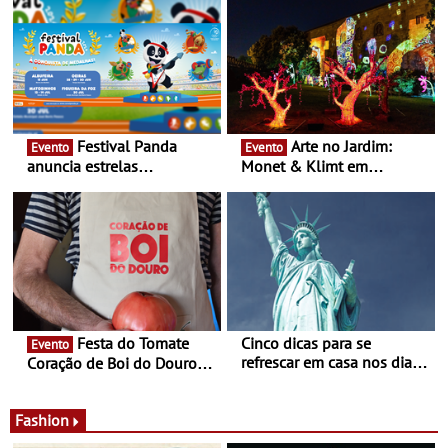
Festival Panda
Arte no Jardim:
Evento
Evento
anuncia estrelas
Monet & Klimt em
confirmadas na 17ª edição
Guimarães prolongada até
- Entre Junho e Julho pelo
ao final de Setembro -
país
Experiência luminosa no
jardim do Museu de
Alberto Sampaio
Festa do Tomate
Cinco dicas para se
Evento
refrescar em casa nos dias
Coração de Boi do Douro -
de calor - Diminuir o
Nos restaurantes da região
desconforto
Agosto é o mês do Tomate
Fashion