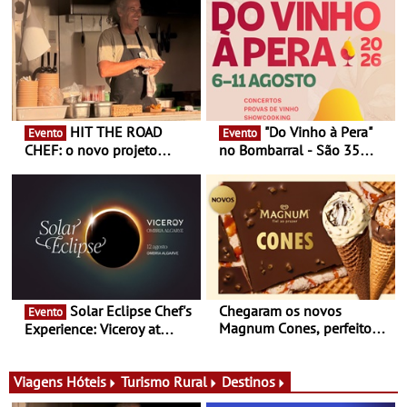
HIT THE ROAD
"Do Vinho à Pera"
Evento
Evento
CHEF: o novo projeto
no Bombarral - São 35
nómada do Chef Nuno
produtores, 150 vinhos em
Queiroz Ribeiro - Um novo
prova e seis dias de
conceito gastronómico
experiências
itinerante que percorre
Portugal
Solar Eclipse Chef's
Chegaram os novos
Evento
Magnum Cones, perfeitos
Experience: Viceroy at
para adoçar o verão
Ombria Algarve reúne chefs
Michelin para uma noite
exclusiva
Viagens
Hóteis
Turismo Rural
Destinos