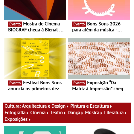
Mostra de Cinema
Bons Sons 2026
Evento
Evento
BIOGRAF chega à Bienal de
para além da música -
Cerveira este verão -
Cinema, conversas,
Documentário, ensaio
percursos, oficinas,
fílmico e práticas artísticas
atividades para toda a
família e muito mais
Festival Bons Sons
Exposição “Da
Evento
Evento
anuncia os primeiros dez
Matriz à Impressão” chega
nomes do cartaz
ao Museu do Oriente - Nem
tudo se faz num clique. A
nova exposição do Museu
Cultura:
Arquitectura e Design
Pintura e Escultura
do Oriente prova-o
Fotografia
Cinema
Teatro
Dança
Música
Literatura
Exposições