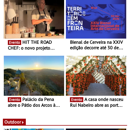
HIT THE ROAD
Bienal de Cerveira na XXIV
Evento
edição decorre até 30 de
CHEF: o novo projeto
dezembro - Afirmar a arte
nómada do Chef Nuno
enquanto “Territórios sem
Queiroz Ribeiro - Um novo
Fronteira”
conceito gastronómico
itinerante que percorre
Portugal
Palácio da Pena
A casa onde nasceu
Evento
Evento
abre o Pátio dos Arcos à
Rui Nabeiro abre as portas
observação do eclipse
ao público nas Festas do
solar
Povo de Campo Maior -
Festas decorrem entre 8 e
Outdoor
16 de agosto