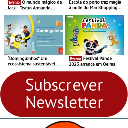
O mundo mágico de
Escola do porto traz magia
Evento
à noite do Mar Shopping
Jack - Teatro Armando
Matosinhos - No sábado,
Cortez até 24 de Março
29 de abril, às 21h00
“Dominguinhos” Um
Festival Panda
Evento
ecossistema sustentável
2023 arranca em Oeiras
para levares contigo aonde
fores - Atelier de Educação
Ambiental nos
“Dominguinhos” de 23 de
abril