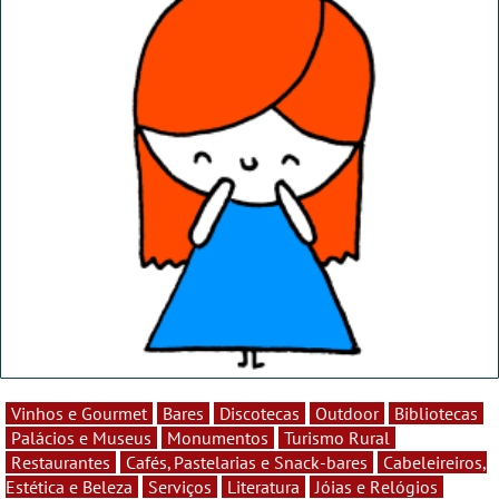
Vinhos e Gourmet
Bares
Discotecas
Outdoor
Bibliotecas
Palácios e Museus
Monumentos
Turismo Rural
Restaurantes
Cafés, Pastelarias e Snack-bares
Cabeleireiros,
Estética e Beleza
Serviços
Literatura
Jóias e Relógios