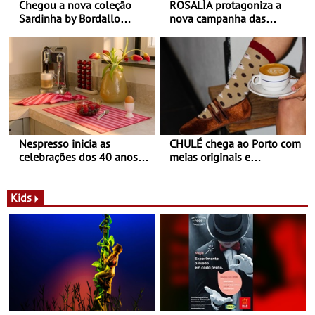
Chegou a nova coleção
ROSALÍA protagoniza a
Sardinha by Bordallo
nova campanha das
Pinheiro
sapatilhas 204L da New
Balance
Nespresso inicia as
CHULÉ chega ao Porto com
celebrações dos 40 anos
meias originais e
com parceria exclusiva com
sustentáveis - A marca
a marca portuguesa Torres
portuguesa inaugurou um
Novas - Edição limitada
espaço no ViaCatarina
Kids
Nespresso x Torres Novas
Shopping