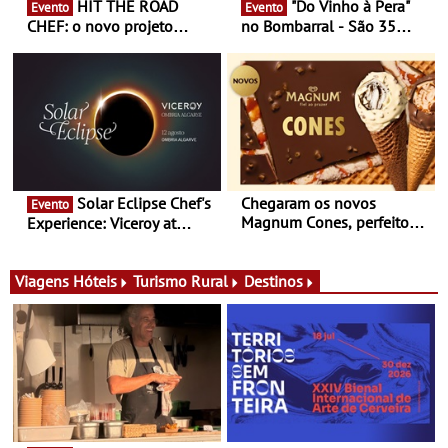
HIT THE ROAD
"Do Vinho à Pera"
Evento
Evento
CHEF: o novo projeto
no Bombarral - São 35
nómada do Chef Nuno
produtores, 150 vinhos em
Queiroz Ribeiro - Um novo
prova e seis dias de
conceito gastronómico
experiências
itinerante que percorre
Portugal
Solar Eclipse Chef's
Chegaram os novos
Evento
Magnum Cones, perfeitos
Experience: Viceroy at
para adoçar o verão
Ombria Algarve reúne chefs
Michelin para uma noite
exclusiva
Viagens
Hóteis
Turismo Rural
Destinos