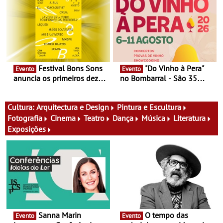
fílmico e práticas artísticas
atividades para toda a
família e muito mais
Festival Bons Sons
"Do Vinho à Pera"
Evento
Evento
anuncia os primeiros dez
no Bombarral - São 35
nomes do cartaz
produtores, 150 vinhos em
prova e seis dias de
experiências
Cultura:
Arquitectura e Design
Pintura e Escultura
Fotografia
Cinema
Teatro
Dança
Música
Literatura
Exposições
Sanna Marin
O tempo das
Evento
Evento