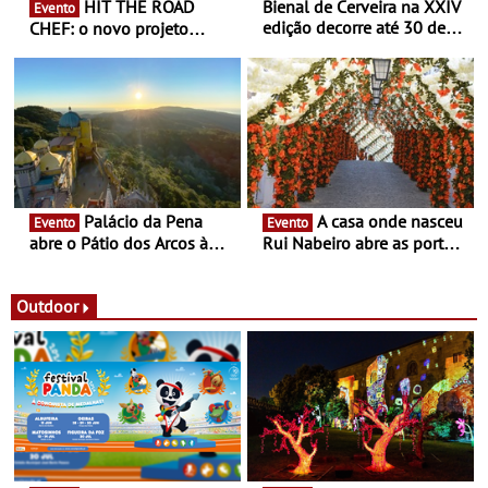
HIT THE ROAD
Bienal de Cerveira na XXIV
Evento
edição decorre até 30 de
CHEF: o novo projeto
dezembro - Afirmar a arte
nómada do Chef Nuno
enquanto “Territórios sem
Queiroz Ribeiro - Um novo
Fronteira”
conceito gastronómico
itinerante que percorre
Portugal
Palácio da Pena
A casa onde nasceu
Evento
Evento
abre o Pátio dos Arcos à
Rui Nabeiro abre as portas
observação do eclipse
ao público nas Festas do
solar
Povo de Campo Maior -
Festas decorrem entre 8 e
Outdoor
16 de agosto