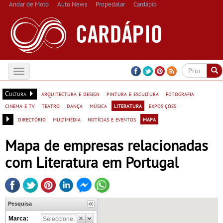
Andar de Moto
Auto News
Propedalar
Cardápio
Toggle
navigation
Cultura
arquitectura e design
pintura e escultura
fotografia
cinema e tv
teatro
dança
música
literatura
exposições
directório
multimédia
notícias e eventos
mapa
Mapa de empresas relacionadas
com Literatura em Portugal
Pesquisa
Marca: