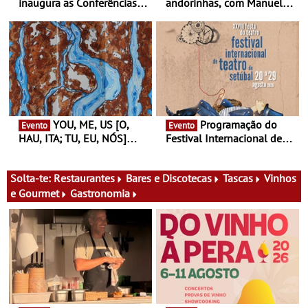
inaugura as Conferências
andorinhas, com Manuel
Ideias de Ler, em Lisboa -
João Vieira e Corações de
Antiga primeira-ministra da
Atum - Concerto
Finlândia é a convidada da
performance na MAAT
primeira edição do novo
Gallery a 3 de Setembro,
ciclo de debates dedicado
19:30
aos grandes temas do
nosso tempo
YOU, ME, US [O,
Programação do
Evento
Evento
HAU, ITA; TU, EU, NÓS]
Festival Internacional de
Maria Madeira na Fundação
Teatro de Setúbal – XXVIII
Oriente - De 14 de Agosto a
Festa do Teatro - Entre 20 e
13 de Dezembro
29 de Agosto
Solta-te:
Restaurantes
Bares e Discotecas
Tascas
Vinhos
e Gourmet
Gastronomia