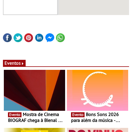
Eventos
Mostra de Cinema
Bons Sons 2026
Evento
Evento
BIOGRAF chega à Bienal de
para além da música -
Cerveira este verão -
Cinema, conversas,
Documentário, ensaio
percursos, oficinas,