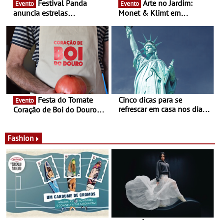
Festival Panda
Arte no Jardim:
Evento
Evento
anuncia estrelas
Monet & Klimt em
confirmadas na 17ª edição
Guimarães prolongada até
- Entre Junho e Julho pelo
ao final de Setembro -
país
Experiência luminosa no
jardim do Museu de
Alberto Sampaio
Festa do Tomate
Cinco dicas para se
Evento
refrescar em casa nos dias
Coração de Boi do Douro -
de calor - Diminuir o
Nos restaurantes da região
desconforto
Agosto é o mês do Tomate
Fashion