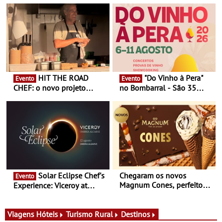
HIT THE ROAD
"Do Vinho à Pera"
Evento
Evento
CHEF: o novo projeto
no Bombarral - São 35
nómada do Chef Nuno
produtores, 150 vinhos em
Queiroz Ribeiro - Um novo
prova e seis dias de
conceito gastronómico
experiências
itinerante que percorre
Portugal
Solar Eclipse Chef's
Chegaram os novos
Evento
Magnum Cones, perfeitos
Experience: Viceroy at
para adoçar o verão
Ombria Algarve reúne chefs
Michelin para uma noite
exclusiva
Viagens
Hóteis
Turismo Rural
Destinos