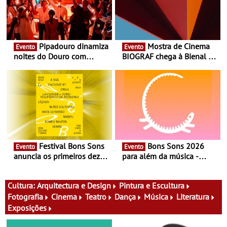
Pipadouro dinamiza
Mostra de Cinema
Evento
Evento
noites do Douro com
BIOGRAF chega à Bienal de
experiência exclusiva de
Cerveira este verão -
vinho, gastronomia e
Documentário, ensaio
música
fílmico e práticas artísticas
Festival Bons Sons
Bons Sons 2026
Evento
Evento
anuncia os primeiros dez
para além da música -
nomes do cartaz
Cinema, conversas,
percursos, oficinas,
atividades para toda a
Cultura:
Arquitectura e Design
Pintura e Escultura
família e muito mais
Fotografia
Cinema
Teatro
Dança
Música
Literatura
Exposições