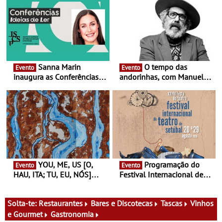
Sanna Marin
O tempo das
Evento
Evento
inaugura as Conferências
andorinhas, com Manuel
Ideias de Ler, em Lisboa -
João Vieira e Corações de
Antiga primeira-ministra da
Atum - Concerto
Finlândia é a convidada da
performance na MAAT
primeira edição do novo
Gallery a 3 de Setembro,
ciclo de debates dedicado
19:30
aos grandes temas do
nosso tempo
YOU, ME, US [O,
Programação do
Evento
Evento
HAU, ITA; TU, EU, NÓS]
Festival Internacional de
Maria Madeira na Fundação
Teatro de Setúbal – XXVIII
Oriente - De 14 de Agosto a
Festa do Teatro - Entre 20 e
13 de Dezembro
29 de Agosto
Solta-te:
Restaurantes
Bares e Discotecas
Tascas
Vinhos
e Gourmet
Gastronomia