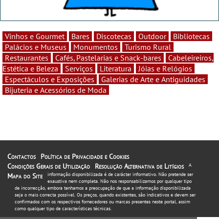
Vinhos e Gourmet
Bares
Discotecas
Outdoor
Bibliotecas
Palácios e Museus
Monumentos
Turismo Rural
Restaurantes
Cafés, Pastelarias e Snack-bares
Cabeleireiros,
Estética e Beleza
Serviços
Literatura
Jóias e Relógios
Espectáculos e Exposições
Galerias de Arte e Antiguidades
Bijuteria e Acessórios de Moda
Contactos
Política de Privacidade e Cookies
Condições Gerais de Utilização
Resolução Alternativa de Litígios
A
informação disponibilizada é de carácter informativo. Não pretende ser
Mapa do Site
exaustiva nem completa. Não nos responsabilizamos por qualquer tipo
de incorrecção, embora tenhamos a preocupação de que a informação disponibilizada
seja o mais correcta possível. Os preços, quando existentes, são indicativos e devem ser
confirmados com os respectivos fornecedores ou marcas presentes neste portal, assim
como qualquer tipo de características técnicas.