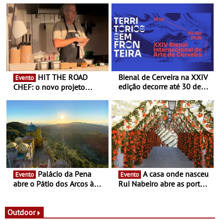
HIT THE ROAD
Bienal de Cerveira na XXIV
Evento
edição decorre até 30 de
CHEF: o novo projeto
dezembro - Afirmar a arte
nómada do Chef Nuno
enquanto “Territórios sem
Queiroz Ribeiro - Um novo
Fronteira”
conceito gastronómico
itinerante que percorre
Portugal
Palácio da Pena
A casa onde nasceu
Evento
Evento
abre o Pátio dos Arcos à
Rui Nabeiro abre as portas
observação do eclipse
ao público nas Festas do
solar
Povo de Campo Maior -
Festas decorrem entre 8 e
Outdoor