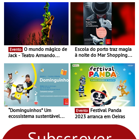
Nespresso x Torres Novas
Shopping
O mundo mágico de
Escola do porto traz magia
Evento
à noite do Mar Shopping
Jack - Teatro Armando
Matosinhos - No sábado,
Cortez até 24 de Março
29 de abril, às 21h00
“Dominguinhos” Um
Festival Panda
Evento
ecossistema sustentável
2023 arranca em Oeiras
para levares contigo aonde
fores - Atelier de Educação
Ambiental nos