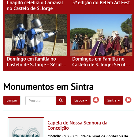
Chapitô celebra o Carnaval
5ª edição do Belém Art Fest
no Castelo de S. Jorge
Domingo em família no
Domingos em Família no
Castelo de S. Jorge - Século
Castelo de S. Jorge: Século
XI - Lisboa Fora do Condado
XVI - Tempo de Mulheres -
Mulheres do Seu tempo
Monumentos em Sintra
Limpar
Lisboa
Sintra
Capela de Nossa Senhora da
Conceição
Morada:
EN 250 Quinta de Sinel de Cordes ou de