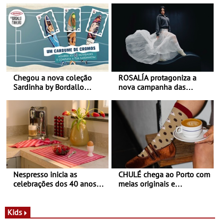
Chegou a nova coleção
ROSALÍA protagoniza a
Sardinha by Bordallo
nova campanha das
Pinheiro
sapatilhas 204L da New
Balance
Nespresso inicia as
CHULÉ chega ao Porto com
celebrações dos 40 anos
meias originais e
com parceria exclusiva com
sustentáveis - A marca
a marca portuguesa Torres
portuguesa inaugurou um
Novas - Edição limitada
espaço no ViaCatarina
Kids