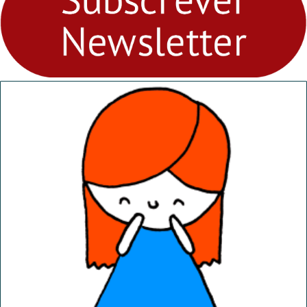
“Dominguinhos” de 23 de
abril