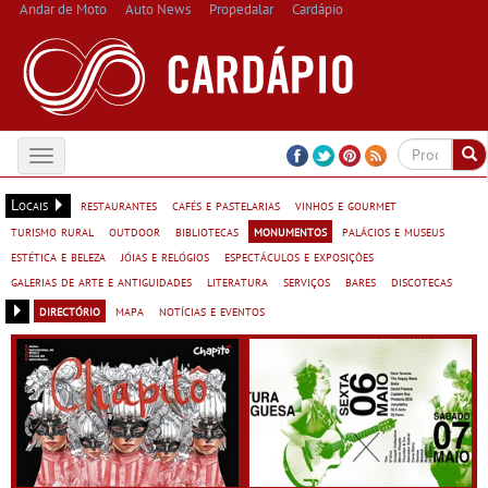
Andar de Moto
Auto News
Propedalar
Cardápio
Toggle
navigation
Locais
restaurantes
cafés e pastelarias
vinhos e gourmet
turismo rural
outdoor
bibliotecas
monumentos
palácios e museus
estética e beleza
jóias e relógios
espectáculos e exposições
galerias de arte e antiguidades
literatura
serviços
bares
discotecas
directório
mapa
notícias e eventos