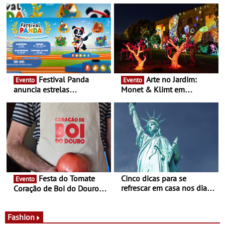
16 de agosto
Festival Panda
Arte no Jardim:
Evento
Evento
anuncia estrelas
Monet & Klimt em
confirmadas na 17ª edição
Guimarães prolongada até
- Entre Junho e Julho pelo
ao final de Setembro -
país
Experiência luminosa no
jardim do Museu de
Alberto Sampaio
Festa do Tomate
Cinco dicas para se
Evento
refrescar em casa nos dias
Coração de Boi do Douro -
de calor - Diminuir o
Nos restaurantes da região
desconforto
Agosto é o mês do Tomate
Fashion