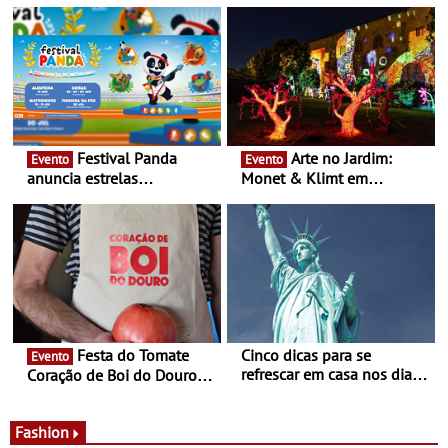
16 de agosto
Festival Panda
Arte no Jardim:
Evento
Evento
anuncia estrelas
Monet & Klimt em
confirmadas na 17ª edição
Guimarães prolongada até
- Entre Junho e Julho pelo
ao final de Setembro -
país
Experiência luminosa no
jardim do Museu de
Alberto Sampaio
Festa do Tomate
Cinco dicas para se
Evento
refrescar em casa nos dias
Coração de Boi do Douro -
de calor - Diminuir o
Nos restaurantes da região
desconforto
Agosto é o mês do Tomate
Fashion