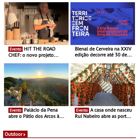
HIT THE ROAD
Bienal de Cerveira na XXIV
Evento
edição decorre até 30 de
CHEF: o novo projeto
dezembro - Afirmar a arte
nómada do Chef Nuno
enquanto “Territórios sem
Queiroz Ribeiro - Um novo
Fronteira”
conceito gastronómico
itinerante que percorre
Portugal
Palácio da Pena
A casa onde nasceu
Evento
Evento
abre o Pátio dos Arcos à
Rui Nabeiro abre as portas
observação do eclipse
ao público nas Festas do
solar
Povo de Campo Maior -
Festas decorrem entre 8 e
Outdoor