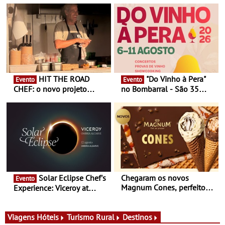
HIT THE ROAD
"Do Vinho à Pera"
Evento
Evento
CHEF: o novo projeto
no Bombarral - São 35
nómada do Chef Nuno
produtores, 150 vinhos em
Queiroz Ribeiro - Um novo
prova e seis dias de
conceito gastronómico
experiências
itinerante que percorre
Portugal
Solar Eclipse Chef's
Chegaram os novos
Evento
Magnum Cones, perfeitos
Experience: Viceroy at
para adoçar o verão
Ombria Algarve reúne chefs
Michelin para uma noite
exclusiva
Viagens
Hóteis
Turismo Rural
Destinos