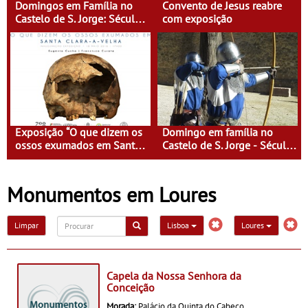
Domingos em Família no
Convento de Jesus reabre
Castelo de S. Jorge: Século
com exposição
XVI - Tempo de Mulheres -
Mulheres do Seu tempo
Exposição “O que dizem os
Domingo em família no
ossos exumados em Santa
Castelo de S. Jorge - Século
Clara-a-Velha”
XI - Lisboa Fora do Condado
Monumentos em Loures
Limpar
Lisboa
Loures
Capela da Nossa Senhora da
Conceição
Morada:
Palácio da Quinta do Cabeço