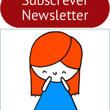
“Dominguinhos” de 23 de
abril