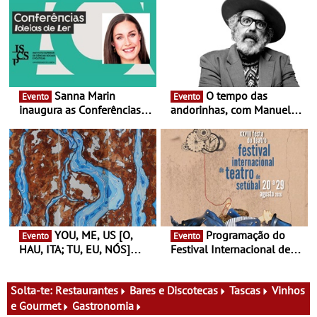
Sanna Marin
O tempo das
Evento
Evento
inaugura as Conferências
andorinhas, com Manuel
Ideias de Ler, em Lisboa -
João Vieira e Corações de
Antiga primeira-ministra da
Atum - Concerto
Finlândia é a convidada da
performance na MAAT
primeira edição do novo
Gallery a 3 de Setembro,
ciclo de debates dedicado
19:30
aos grandes temas do
nosso tempo
YOU, ME, US [O,
Programação do
Evento
Evento
HAU, ITA; TU, EU, NÓS]
Festival Internacional de
Maria Madeira na Fundação
Teatro de Setúbal – XXVIII
Oriente - De 14 de Agosto a
Festa do Teatro - Entre 20 e
13 de Dezembro
29 de Agosto
Solta-te:
Restaurantes
Bares e Discotecas
Tascas
Vinhos
e Gourmet
Gastronomia