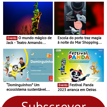
Nespresso x Torres Novas
Shopping
O mundo mágico de
Escola do porto traz magia
Evento
à noite do Mar Shopping
Jack - Teatro Armando
Matosinhos - No sábado,
Cortez até 24 de Março
29 de abril, às 21h00
“Dominguinhos” Um
Festival Panda
Evento
ecossistema sustentável
2023 arranca em Oeiras
para levares contigo aonde
fores - Atelier de Educação
Ambiental nos