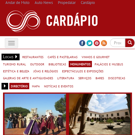
Andar de Moto
Auto News
Propedalar
Cardápio
Toggle
navigation
Locais
restaurantes
cafés e pastelarias
vinhos e gourmet
turismo rural
outdoor
bibliotecas
monumentos
palácios e museus
estética e beleza
jóias e relógios
espectáculos e exposições
galerias de arte e antiguidades
literatura
serviços
bares
discotecas
directório
mapa
notícias e eventos