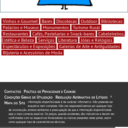
Vinhos e Gourmet
Bares
Discotecas
Outdoor
Bibliotecas
Palácios e Museus
Monumentos
Turismo Rural
Restaurantes
Cafés, Pastelarias e Snack-bares
Cabeleireiros,
Estética e Beleza
Serviços
Literatura
Jóias e Relógios
Espectáculos e Exposições
Galerias de Arte e Antiguidades
Bijuteria e Acessórios de Moda
Contactos
Política de Privacidade e Cookies
Condições Gerais de Utilização
Resolução Alternativa de Litígios
A
informação disponibilizada é de carácter informativo. Não pretende ser
Mapa do Site
exaustiva nem completa. Não nos responsabilizamos por qualquer tipo
de incorrecção, embora tenhamos a preocupação de que a informação disponibilizada
seja o mais correcta possível. Os preços, quando existentes, são indicativos e devem ser
confirmados com os respectivos fornecedores ou marcas presentes neste portal, assim
como qualquer tipo de características técnicas.