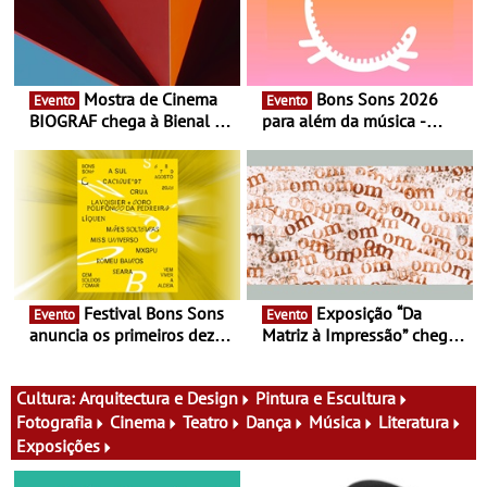
Mostra de Cinema
Bons Sons 2026
Evento
Evento
BIOGRAF chega à Bienal de
para além da música -
Cerveira este verão -
Cinema, conversas,
Documentário, ensaio
percursos, oficinas,
fílmico e práticas artísticas
atividades para toda a
família e muito mais
Festival Bons Sons
Exposição “Da
Evento
Evento
anuncia os primeiros dez
Matriz à Impressão” chega
nomes do cartaz
ao Museu do Oriente - Nem
tudo se faz num clique. A
nova exposição do Museu
Cultura:
Arquitectura e Design
Pintura e Escultura
do Oriente prova-o
Fotografia
Cinema
Teatro
Dança
Música
Literatura
Exposições