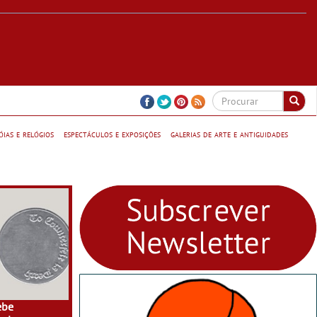
jóias e relógios
espectáculos e exposições
galerias de arte e antiguidades
ebe