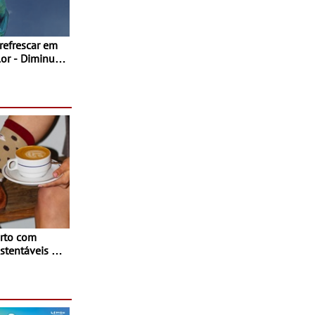
 refrescar em
inuir
rto com
stentáveis - A
inaugurou um
ina Shopping