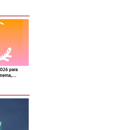
inema,
, oficinas,
 a família e