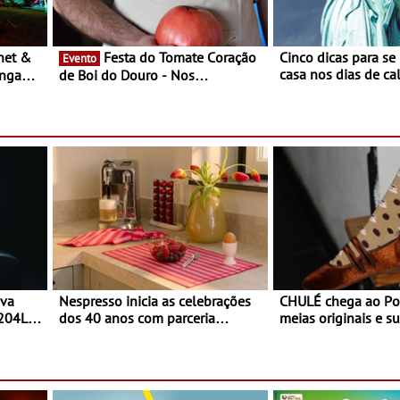
Festa do Tomate Coração
Cinco dicas para se
Evento
casa nos dias de calor - Dim
ongada
de Boi do Douro - Nos
o desconforto
restaurantes da região Agosto é o
ardim
mês do Tomate
paio
ova
Nespresso inicia as celebrações
CHULÉ chega ao Po
 204L
dos 40 anos com parceria
meias originais e su
exclusiva com a marca
marca portuguesa 
portuguesa Torres Novas -
espaço no ViaCatar
Edição limitada Nespresso x
Torres Novas