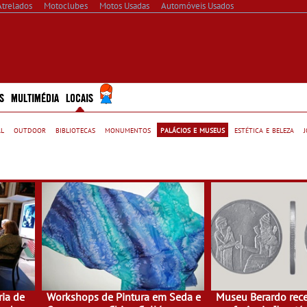
Atrelados
Motoclubes
Motos Usadas
Automóveis Usados
S
MULTIMÉDIA
LOCAIS
al
outdoor
bibliotecas
monumentos
palácios e museus
estética e beleza
ia de
Workshops de Pintura em Seda e
Museu Berardo rec