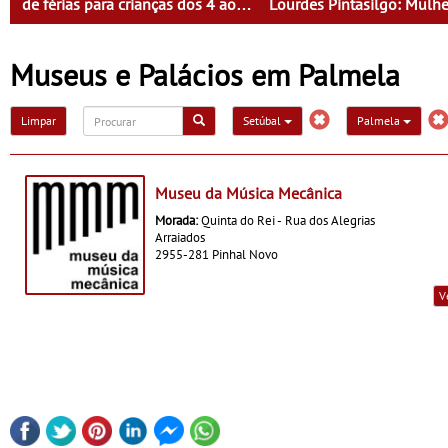
de férias para crianças dos 4 aos
Lourdes Pintasilgo: Mulhe
13 anos
um Tempo Novo
Museus e Palácios em Palmela
Limpar
Setúbal
Palmela
Museu da Música Mecânica
Morada:
Quinta do Rei - Rua dos Alegrias
Arraiados
2955-281 Pinhal Novo
V