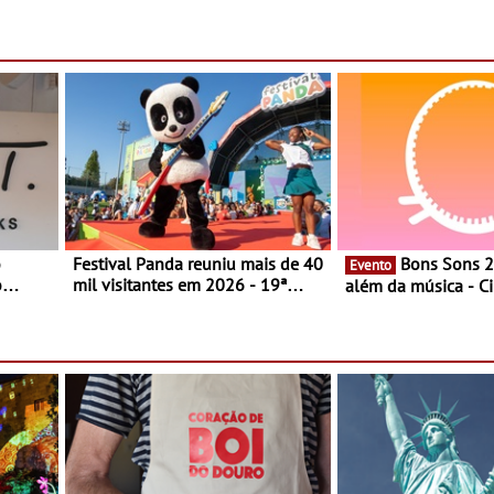
es
Algarve - Sob nova gerência, o
e afirma a identidade de uma
Vivant reabre na Quinta do Lago
marca líder
com uma experiência que une
gastronomia mediterrânica,
cocktails de assinatura e música
o
Festival Panda reuniu mais de 40
Bons Sons 2026 para
Evento
o
mil visitantes em 2026 - 19ª
além da música - C
ia, o
edição do maior evento infantil
conversas, percursos
o Lago
do país contou com nove
atividades para toda
 une
sessões durante cinco dias de
muito mais
,
festa em Oeiras e na Maia
música