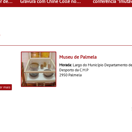
r de
Gravura com Chine Collé no
conferência "Imutáv
Museu do Oriente
Desenhando Históri
Lee
Museu de Palmela
Morada:
Largo do Município Departamento de
Desporto da C.M.P
2950 Palmela
er mais