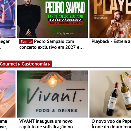
hegar
Pedro Sampaio com
Playback - Estreia 
Evento
concerto exclusivo em 2027 em
Portugal
 Gourmet
Gastronomia
 uma
VIVANT inaugura um novo
O novo voo de Papa
ave,
capítulo de sofisticação no
Ícone do douro re