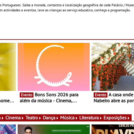
s Portugueses. Saiba a morada, contactos e localização geográfica de cada Palácio / Muse
 actividades e eventos, leve as crianças ao serviço educativo, conheça a programação.
Bons Sons 2026 para
A casa onde nasceu Rui
Evento
Evento
 nomes
além da música - Cinema,
Nabeiro abre as por
conversas, percursos, oficinas,
público nas Festas
atividades para toda a família e
Campo Maior - Fest
muito mais
entre 8 e 16 de ago
a
Cinema
Teatro
Dança
Música
Literatura
Exposições