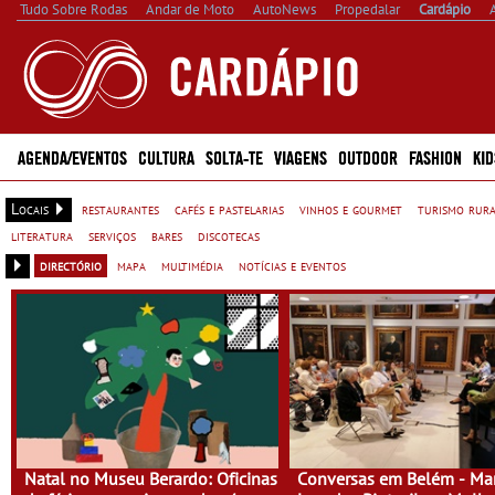
Tudo Sobre Rodas
Andar de Moto
AutoNews
Propedalar
Cardápio
AGENDA/EVENTOS
CULTURA
SOLTA-TE
VIAGENS
OUTDOOR
FASHION
KID
Locais
restaurantes
cafés e pastelarias
vinhos e gourmet
turismo rur
literatura
serviços
bares
discotecas
directório
mapa
multimédia
notícias e eventos
Natal no Museu Berardo: Oficinas
Conversas em Belém - Mar