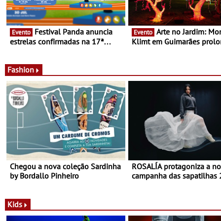
Festival Panda anuncia
Arte no Jardim: Monet &
Evento
Evento
estrelas confirmadas na 17ª
Klimt em Guimarães prol
edição - Entre Junho e Julho pelo
até ao final de Setembro -
país
Experiência luminosa no j
do Museu de Alberto Sam
Fashion
Chegou a nova coleção Sardinha
ROSALÍA protagoniza a n
by Bordallo Pinheiro
campanha das sapatilhas
da New Balance
Kids