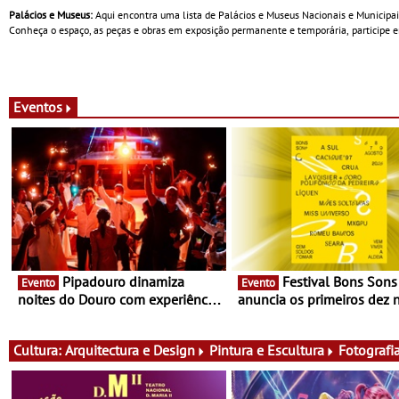
Palácios e Museus:
Aqui encontra uma lista de Palácios e Museus Nacionais e Municipai
Conheça o espaço, as peças e obras em exposição permanente e temporária, participe em
Eventos
Pipadouro dinamiza
Festival Bons Sons
Evento
Evento
noites do Douro com experiência
anuncia os primeiros dez
exclusiva de vinho, gastronomia
do cartaz
e música
Cultura:
Arquitectura e Design
Pintura e Escultura
Fotografi