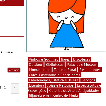
el:
a" por Chris
 Cultura e
Vinhos e Gourmet
Bares
Discotecas
Outdoor
Bibliotecas
Palácios e Museus
Monumentos
Turismo Rural
Restaurantes
Ver mais
Cafés, Pastelarias e Snack-bares
Cabeleireiros, Estética e Beleza
Serviços
Literatura
Jóias e Relógios
Espectáculos e
1 | 1
1
Exposições
Galerias de Arte e Antiguidades
Bijuteria e Acessórios de Moda