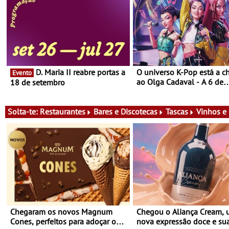
D. Maria II reabre portas a
O universo K-Pop está a c
Evento
ao Olga Cadaval - A 6 de
18 de setembro
setembro, às 15h00
Solta-te:
Restaurantes
Bares e Discotecas
Tascas
Vinhos e
Chegaram os novos Magnum
Chegou o Aliança Cream,
Cones, perfeitos para adoçar o
nova expressão doce e su