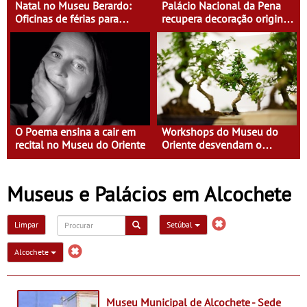
Natal no Museu Berardo:
Palácio Nacional da Pena
Oficinas de férias para
recupera decoração original
crianças dos 4 aos 13 anos
da Sala de Visitas
O Poema ensina a cair em
Workshops do Museu do
recital no Museu do Oriente
Oriente desvendam o
mundo natural
Museus e Palácios em Alcochete
Limpar
Setúbal
Alcochete
Museu Municipal de Alcochete - Sede