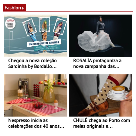
desconforto
Agosto é o mês do Tomate
Fashion
Chegou a nova coleção
ROSALÍA protagoniza a
Sardinha by Bordallo
nova campanha das
Pinheiro
sapatilhas 204L da New
Balance
Nespresso inicia as
CHULÉ chega ao Porto com
celebrações dos 40 anos
meias originais e
com parceria exclusiva com
sustentáveis - A marca