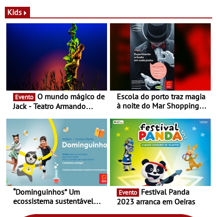
a marca portuguesa Torres
portuguesa inaugurou um
Novas - Edição limitada
espaço no ViaCatarina
Kids
Nespresso x Torres Novas
Shopping
O mundo mágico de
Escola do porto traz magia
Evento
à noite do Mar Shopping
Jack - Teatro Armando
Matosinhos - No sábado,
Cortez até 24 de Março
29 de abril, às 21h00
“Dominguinhos” Um
Festival Panda
Evento
ecossistema sustentável
2023 arranca em Oeiras
para levares contigo aonde