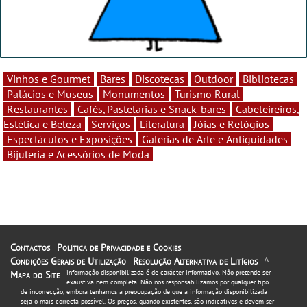
Vinhos e Gourmet
Bares
Discotecas
Outdoor
Bibliotecas
Palácios e Museus
Monumentos
Turismo Rural
Restaurantes
Cafés, Pastelarias e Snack-bares
Cabeleireiros,
Estética e Beleza
Serviços
Literatura
Jóias e Relógios
Espectáculos e Exposições
Galerias de Arte e Antiguidades
Bijuteria e Acessórios de Moda
Contactos
Política de Privacidade e Cookies
Condições Gerais de Utilização
Resolução Alternativa de Litígios
A
informação disponibilizada é de carácter informativo. Não pretende ser
Mapa do Site
exaustiva nem completa. Não nos responsabilizamos por qualquer tipo
de incorrecção, embora tenhamos a preocupação de que a informação disponibilizada
seja o mais correcta possível. Os preços, quando existentes, são indicativos e devem ser