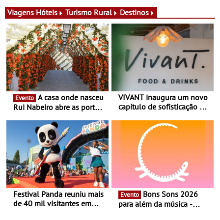
gerência, o Vivant reabre
identidade de uma marca
na Quinta do Lago com
líder
Viagens
Hóteis
Turismo Rural
Destinos
uma experiência que une
gastronomia mediterrânica,
cocktails de assinatura e
música
A casa onde nasceu
VIVANT inaugura um novo
Evento
capítulo de sofisticação no
Rui Nabeiro abre as portas
Algarve - Sob nova
ao público nas Festas do
gerência, o Vivant reabre
Povo de Campo Maior -
na Quinta do Lago com
Festas decorrem entre 8 e
uma experiência que une
16 de agosto
gastronomia mediterrânica,
cocktails de assinatura e
música
Festival Panda reuniu mais
Bons Sons 2026
Evento
de 40 mil visitantes em
para além da música -
2026 - 19ª edição do maior
Cinema, conversas,