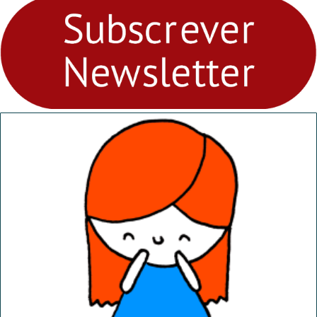
fores - Atelier de Educação
Ambiental nos
“Dominguinhos” de 23 de
abril