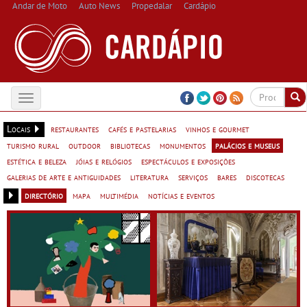
Andar de Moto
Auto News
Propedalar
Cardápio
Toggle
navigation
Locais
restaurantes
cafés e pastelarias
vinhos e gourmet
turismo rural
outdoor
bibliotecas
monumentos
palácios e museus
estética e beleza
jóias e relógios
espectáculos e exposições
galerias de arte e antiguidades
literatura
serviços
bares
discotecas
directório
mapa
multimédia
notícias e eventos