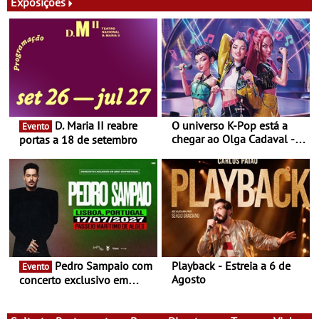
Exposições
D. Maria II reabre
O universo K-Pop está a
Evento
chegar ao Olga Cadaval - A
portas a 18 de setembro
6 de setembro, às 15h00
Pedro Sampaio com
Playback - Estreia a 6 de
Evento
Agosto
concerto exclusivo em
2027 em Portugal