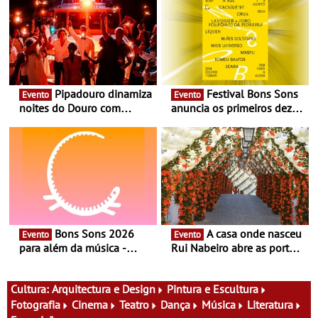
Pipadouro dinamiza
Festival Bons Sons
Evento
Evento
noites do Douro com
anuncia os primeiros dez
experiência exclusiva de
nomes do cartaz
vinho, gastronomia e
música
Bons Sons 2026
A casa onde nasceu
Evento
Evento
para além da música -
Rui Nabeiro abre as portas
Cinema, conversas,
ao público nas Festas do
percursos, oficinas,
Povo de Campo Maior -
atividades para toda a
Festas decorrem entre 8 e
Cultura:
Arquitectura e Design
Pintura e Escultura
família e muito mais
16 de agosto
Fotografia
Cinema
Teatro
Dança
Música
Literatura