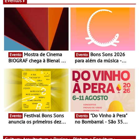
Eventos
Mostra de Cinema
Bons Sons 2026
Evento
Evento
BIOGRAF chega à Bienal de
para além da música -
Cerveira este verão -
Cinema, conversas,
Documentário, ensaio
percursos, oficinas,
fílmico e práticas artísticas
atividades para toda a
família e muito mais
Festival Bons Sons
"Do Vinho à Pera"
Evento
Evento
anuncia os primeiros dez
no Bombarral - São 35
nomes do cartaz
produtores, 150 vinhos em
prova e seis dias de