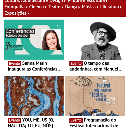
experiências
Cultura:
Arquitectura e Design
Pintura e Escultura
Fotografia
Cinema
Teatro
Dança
Música
Literatura
Exposições
Sanna Marin
O tempo das
Evento
Evento
inaugura as Conferências
andorinhas, com Manuel
Ideias de Ler, em Lisboa -
João Vieira e Corações de
Antiga primeira-ministra da
Atum - Concerto
Finlândia é a convidada da
performance na MAAT
primeira edição do novo
Gallery a 3 de Setembro,
ciclo de debates dedicado
19:30
aos grandes temas do
nosso tempo
YOU, ME, US [O,
Programação do
Evento
Evento
HAU, ITA; TU, EU, NÓS]
Festival Internacional de