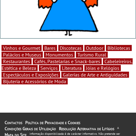
Vinhos e Gourmet
Bares
Discotecas
Outdoor
Bibliotecas
Palácios e Museus
Monumentos
Turismo Rural
Restaurantes
Cafés, Pastelarias e Snack-bares
Cabeleireiros,
Estética e Beleza
Serviços
Literatura
Jóias e Relógios
Espectáculos e Exposições
Galerias de Arte e Antiguidades
Bijuteria e Acessórios de Moda
Contactos
Política de Privacidade e Cookies
Condições Gerais de Utilização
Resolução Alternativa de Litígios
A
informação disponibilizada é de carácter informativo. Não pretende ser
Mapa do Site