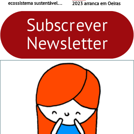
ecossistema sustentável
2023 arranca em Oeiras
para levares contigo aonde
fores - Atelier de Educação
Ambiental nos
“Dominguinhos” de 23 de
abril