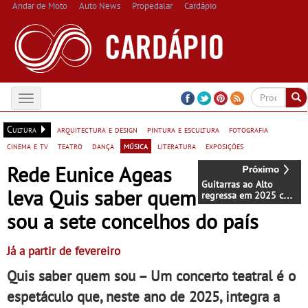
Andar de Moto
Auto News
Propedalar
Cardápio
Toggle
navigation
Cultura
arquitectura e design
pintura e escultura
fotografia
cinema e tv
teatro
dança
música
literatura
exposições
Rede Eunice Ageas
Guitarras ao Alto
leva Quis saber quem
regressa em 2025 com
dois ciclos de
sou a sete concelhos do país
concertos intimistas -
Em Setúbal, no
rooftop do Fórum
Já a partir de fevereiro
Luísa Todi
Quis saber quem sou – Um concerto teatral é o
espetáculo que, neste ano de 2025, integra a