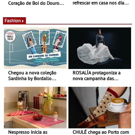
refrescar em casa nos dias
Coração de Boi do Douro -
de calor - Diminuir o
Nos restaurantes da região
desconforto
Agosto é o mês do Tomate
Fashion
Chegou a nova coleção
ROSALÍA protagoniza a
Sardinha by Bordallo
nova campanha das
Pinheiro
sapatilhas 204L da New
Balance
Nespresso inicia as
CHULÉ chega ao Porto com