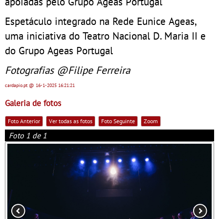
apoiadas pelo Grupo Ageas Portugal
Espetáculo integrado na Rede Eunice Ageas,
uma iniciativa do Teatro Nacional D. Maria II e
do Grupo Ageas Portugal
Fotografias @Filipe Ferreira
cardapio.pt
@ 16-1-2025
16:21:21
Galeria de fotos
Foto Anterior
Ver todas as fotos
Foto Seguinte
Zoom
Foto 1 de 1