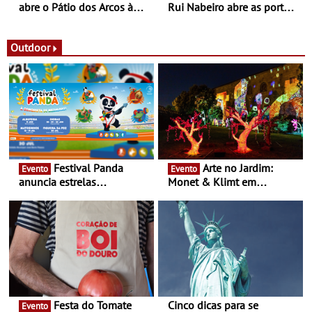
abre o Pátio dos Arcos à
Rui Nabeiro abre as portas
observação do eclipse
ao público nas Festas do
solar
Povo de Campo Maior -
Festas decorrem entre 8 e
Outdoor
16 de agosto
Festival Panda
Arte no Jardim:
Evento
Evento
anuncia estrelas
Monet & Klimt em
confirmadas na 17ª edição
Guimarães prolongada até
- Entre Junho e Julho pelo
ao final de Setembro -
país
Experiência luminosa no
jardim do Museu de
Alberto Sampaio
Festa do Tomate
Cinco dicas para se
Evento