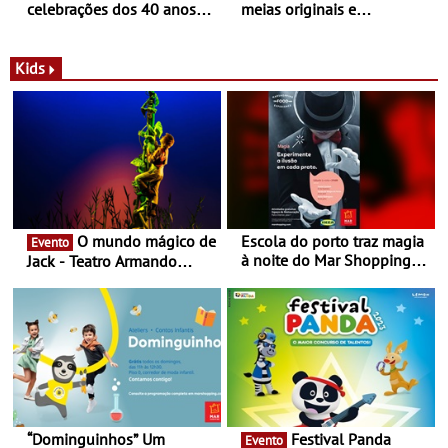
celebrações dos 40 anos
meias originais e
com parceria exclusiva com
sustentáveis - A marca
a marca portuguesa Torres
portuguesa inaugurou um
Novas - Edição limitada
espaço no ViaCatarina
Kids
Nespresso x Torres Novas
Shopping
O mundo mágico de
Escola do porto traz magia
Evento
à noite do Mar Shopping
Jack - Teatro Armando
Matosinhos - No sábado,
Cortez até 24 de Março
29 de abril, às 21h00
“Dominguinhos” Um
Festival Panda
Evento