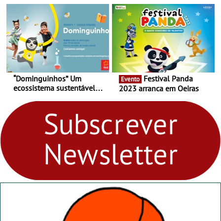
Matosinhos - No sábado,
Cortez até 24 de Março
29 de abril, às 21h00
“Dominguinhos” Um
Festival Panda
Evento
ecossistema sustentável
2023 arranca em Oeiras
para levares contigo aonde
fores - Atelier de Educação
Ambiental nos
“Dominguinhos” de 23 de
abril