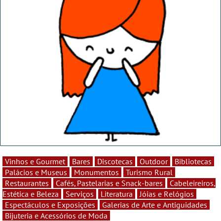
Vinhos e Gourmet
Bares
Discotecas
Outdoor
Bibliotecas
Palácios e Museus
Monumentos
Turismo Rural
Restaurantes
Cafés, Pastelarias e Snack-bares
Cabeleireiros,
Estética e Beleza
Serviços
Literatura
Jóias e Relógios
Espectáculos e Exposições
Galerias de Arte e Antiguidades
Bijuteria e Acessórios de Moda