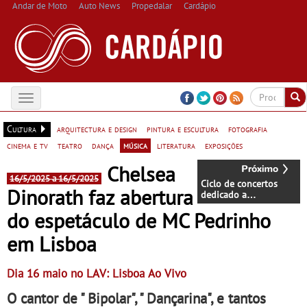
Andar de Moto
Auto News
Propedalar
Cardápio
Toggle
navigation
Cultura
arquitectura e design
pintura e escultura
fotografia
cinema e tv
teatro
dança
música
literatura
exposições
Chelsea
16/5/2025 a 16/5/2025
Ciclo de concertos
Dinorath faz abertura
dedicado a
personalidades que
do espetáculo de MC Pedrinho
marcaram Lisboa - No
Palácio dos Lilases,
em Lisboa
Jardim de inverno
Dia 16 maio no LAV: Lisboa Ao Vivo
O cantor de " Bipolar", " Dançarina", e tantos