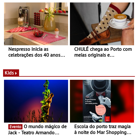
Balance
Nespresso inicia as
CHULÉ chega ao Porto com
celebrações dos 40 anos
meias originais e
com parceria exclusiva com
sustentáveis - A marca
a marca portuguesa Torres
portuguesa inaugurou um
Novas - Edição limitada
espaço no ViaCatarina
Kids
Nespresso x Torres Novas
Shopping
O mundo mágico de
Escola do porto traz magia
Evento
à noite do Mar Shopping
Jack - Teatro Armando