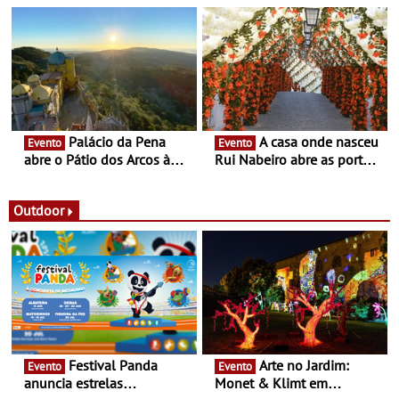
nómada do Chef Nuno
enquanto “Territórios sem
Queiroz Ribeiro - Um novo
Fronteira”
conceito gastronómico
itinerante que percorre
Portugal
Palácio da Pena
A casa onde nasceu
Evento
Evento
abre o Pátio dos Arcos à
Rui Nabeiro abre as portas
observação do eclipse
ao público nas Festas do
solar
Povo de Campo Maior -
Festas decorrem entre 8 e
Outdoor
16 de agosto
Festival Panda
Arte no Jardim:
Evento
Evento
anuncia estrelas
Monet & Klimt em