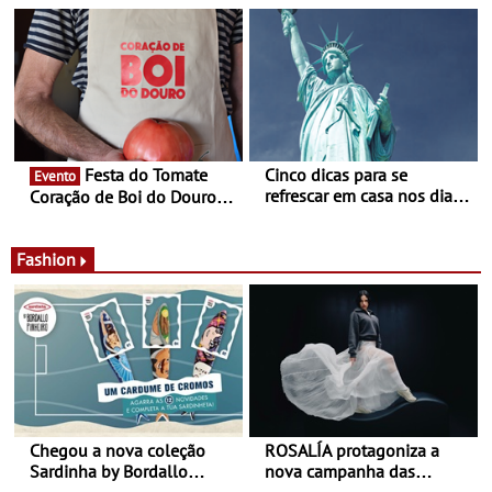
confirmadas na 17ª edição
Guimarães prolongada até
- Entre Junho e Julho pelo
ao final de Setembro -
país
Experiência luminosa no
jardim do Museu de
Alberto Sampaio
Festa do Tomate
Cinco dicas para se
Evento
refrescar em casa nos dias
Coração de Boi do Douro -
de calor - Diminuir o
Nos restaurantes da região
desconforto
Agosto é o mês do Tomate
Fashion
Chegou a nova coleção
ROSALÍA protagoniza a
Sardinha by Bordallo
nova campanha das
Pinheiro
sapatilhas 204L da New