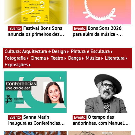
Festival Bons Sons
Bons Sons 2026
Evento
Evento
anuncia os primeiros dez
para além da música -
nomes do cartaz
Cinema, conversas,
percursos, oficinas,
atividades para toda a
Cultura:
Arquitectura e Design
Pintura e Escultura
família e muito mais
Fotografia
Cinema
Teatro
Dança
Música
Literatura
Exposições
Sanna Marin
O tempo das
Evento
Evento
inaugura as Conferências
andorinhas, com Manuel
Ideias de Ler, em Lisboa -
João Vieira e Corações de
Antiga primeira-ministra da
Atum - Concerto