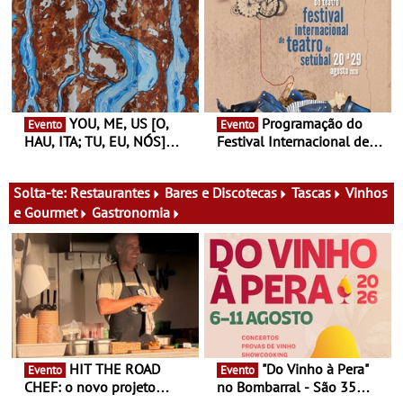
Finlândia é a convidada da
performance na MAAT
primeira edição do novo
Gallery a 3 de Setembro,
ciclo de debates dedicado
19:30
aos grandes temas do
nosso tempo
YOU, ME, US [O,
Programação do
Evento
Evento
HAU, ITA; TU, EU, NÓS]
Festival Internacional de
Maria Madeira na Fundação
Teatro de Setúbal – XXVIII
Oriente - De 14 de Agosto a
Festa do Teatro - Entre 20 e
13 de Dezembro
29 de Agosto
Solta-te:
Restaurantes
Bares e Discotecas
Tascas
Vinhos
e Gourmet
Gastronomia
HIT THE ROAD
"Do Vinho à Pera"
Evento
Evento
CHEF: o novo projeto
no Bombarral - São 35