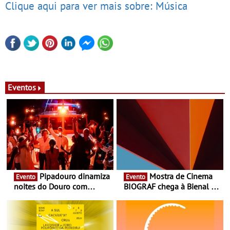
Clique aqui para ver mais sobre: Música
Eventos
Pipadouro dinamiza
Mostra de Cinema
Evento
Evento
noites do Douro com
BIOGRAF chega à Bienal de
experiência exclusiva de
Cerveira este verão -
vinho, gastronomia e
Documentário, ensaio
música
fílmico e práticas artísticas