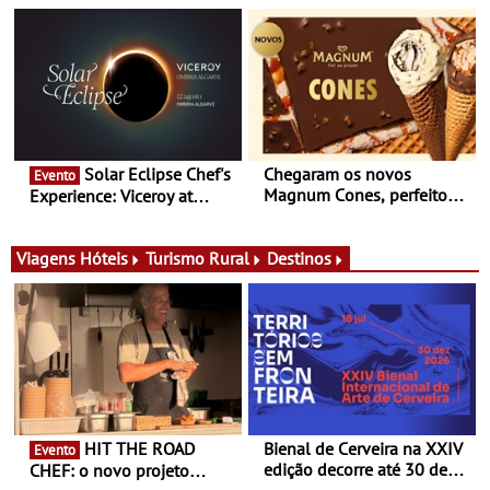
nómada do Chef Nuno
produtores, 150 vinhos em
Queiroz Ribeiro - Um novo
prova e seis dias de
conceito gastronómico
experiências
itinerante que percorre
Portugal
Solar Eclipse Chef's
Chegaram os novos
Evento
Magnum Cones, perfeitos
Experience: Viceroy at
para adoçar o verão
Ombria Algarve reúne chefs
Michelin para uma noite
exclusiva
Viagens
Hóteis
Turismo Rural
Destinos
HIT THE ROAD
Bienal de Cerveira na XXIV
Evento
edição decorre até 30 de
CHEF: o novo projeto
dezembro - Afirmar a arte