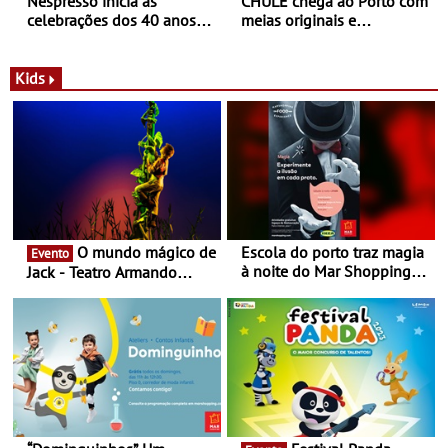
Nespresso inicia as
CHULÉ chega ao Porto com
celebrações dos 40 anos
meias originais e
com parceria exclusiva com
sustentáveis - A marca
a marca portuguesa Torres
portuguesa inaugurou um
Novas - Edição limitada
espaço no ViaCatarina
Kids
Nespresso x Torres Novas
Shopping
O mundo mágico de
Escola do porto traz magia
Evento
à noite do Mar Shopping
Jack - Teatro Armando
Matosinhos - No sábado,
Cortez até 24 de Março
29 de abril, às 21h00