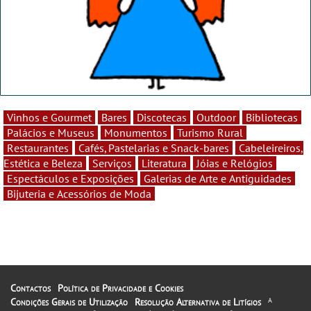
Vinhos e Gourmet
Bares
Discotecas
Outdoor
Bibliotecas
Palácios e Museus
Monumentos
Turismo Rural
Restaurantes
Cafés, Pastelarias e Snack-bares
Cabeleireiros,
Estética e Beleza
Serviços
Literatura
Jóias e Relógios
Espectáculos e Exposições
Galerias de Arte e Antiguidades
Bijuteria e Acessórios de Moda
Contactos
Política de Privacidade e Cookies
Condições Gerais de Utilização
Resolução Alternativa de Litígios
A