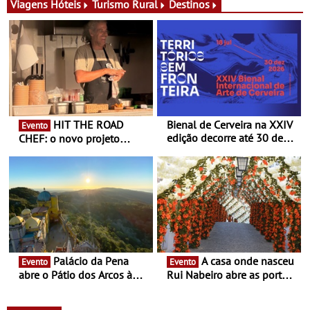
exclusiva
Viagens
Hóteis
Turismo Rural
Destinos
HIT THE ROAD
Bienal de Cerveira na XXIV
Evento
edição decorre até 30 de
CHEF: o novo projeto
dezembro - Afirmar a arte
nómada do Chef Nuno
enquanto “Territórios sem
Queiroz Ribeiro - Um novo
Fronteira”
conceito gastronómico
itinerante que percorre
Portugal
Palácio da Pena
A casa onde nasceu
Evento
Evento
abre o Pátio dos Arcos à
Rui Nabeiro abre as portas
observação do eclipse
ao público nas Festas do
solar
Povo de Campo Maior -