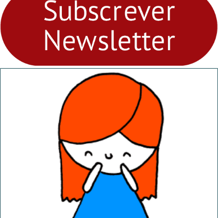
Ambiental nos
“Dominguinhos” de 23 de
abril