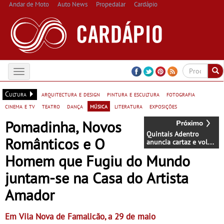
Andar de Moto
Auto News
Propedalar
Cardápio
Toggle
navigation
Cultura
arquitectura e design
pintura e escultura
fotografia
cinema e tv
teatro
dança
música
literatura
exposições
Pomadinha, Novos
Quintais Adentro
Românticos e O
anuncia cartaz e volta
a espalhar música pelo
Homem que Fugiu do Mundo
concelho de Odemira
juntam-se na Casa do Artista
Amador
Em Vila Nova de Famalicão, a 29 de maio