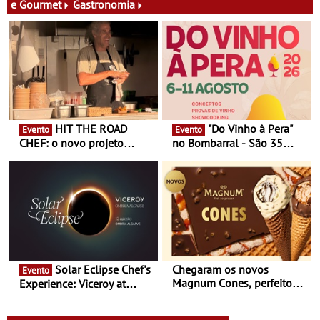
e Gourmet
Gastronomia
HIT THE ROAD
"Do Vinho à Pera"
Evento
Evento
CHEF: o novo projeto
no Bombarral - São 35
nómada do Chef Nuno
produtores, 150 vinhos em
Queiroz Ribeiro - Um novo
prova e seis dias de
conceito gastronómico
experiências
itinerante que percorre
Portugal
Solar Eclipse Chef's
Chegaram os novos
Evento
Magnum Cones, perfeitos
Experience: Viceroy at
para adoçar o verão
Ombria Algarve reúne chefs
Michelin para uma noite