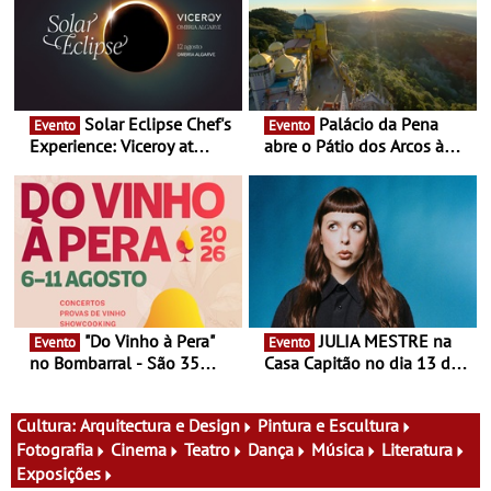
Solar Eclipse Chef's
Palácio da Pena
Evento
Evento
Experience: Viceroy at
abre o Pátio dos Arcos à
Ombria Algarve reúne chefs
observação do eclipse
Michelin para uma noite
solar
exclusiva
"Do Vinho à Pera"
JULIA MESTRE na
Evento
Evento
no Bombarral - São 35
Casa Capitão no dia 13 de
produtores, 150 vinhos em
Agosto
prova e seis dias de
experiências
Cultura:
Arquitectura e Design
Pintura e Escultura
Fotografia
Cinema
Teatro
Dança
Música
Literatura
Exposições