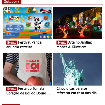
Festas decorrem entre 8 e
Outdoor
16 de agosto
Festival Panda
Arte no Jardim:
Evento
Evento
anuncia estrelas
Monet & Klimt em
confirmadas na 17ª edição
Guimarães prolongada até
- Entre Junho e Julho pelo
ao final de Setembro -
país
Experiência luminosa no
jardim do Museu de
Alberto Sampaio
Festa do Tomate
Cinco dicas para se
Evento
refrescar em casa nos dias
Coração de Boi do Douro -
de calor - Diminuir o
Nos restaurantes da região
desconforto
Agosto é o mês do Tomate