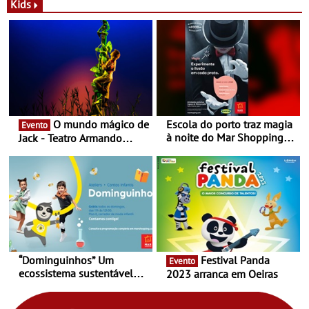
Novas - Edição limitada
espaço no ViaCatarina
Kids
Nespresso x Torres Novas
Shopping
O mundo mágico de
Escola do porto traz magia
Evento
à noite do Mar Shopping
Jack - Teatro Armando
Matosinhos - No sábado,
Cortez até 24 de Março
29 de abril, às 21h00
“Dominguinhos” Um
Festival Panda
Evento
ecossistema sustentável
2023 arranca em Oeiras
para levares contigo aonde
fores - Atelier de Educação