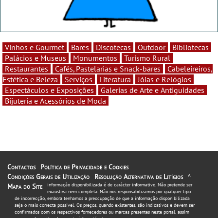
Vinhos e Gourmet
Bares
Discotecas
Outdoor
Bibliotecas
Palácios e Museus
Monumentos
Turismo Rural
Restaurantes
Cafés, Pastelarias e Snack-bares
Cabeleireiros,
Estética e Beleza
Serviços
Literatura
Jóias e Relógios
Espectáculos e Exposições
Galerias de Arte e Antiguidades
Bijuteria e Acessórios de Moda
Contactos
Política de Privacidade e Cookies
Condições Gerais de Utilização
Resolução Alternativa de Litígios
A
informação disponibilizada é de carácter informativo. Não pretende ser
Mapa do Site
exaustiva nem completa. Não nos responsabilizamos por qualquer tipo
de incorrecção, embora tenhamos a preocupação de que a informação disponibilizada
seja o mais correcta possível. Os preços, quando existentes, são indicativos e devem ser
confirmados com os respectivos fornecedores ou marcas presentes neste portal, assim