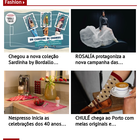
Fashion
Chegou a nova coleção
ROSALÍA protagoniza a
Sardinha by Bordallo
nova campanha das
Pinheiro
sapatilhas 204L da New
Balance
Nespresso inicia as
CHULÉ chega ao Porto com
celebrações dos 40 anos
meias originais e
com parceria exclusiva com
sustentáveis - A marca
a marca portuguesa Torres
portuguesa inaugurou um