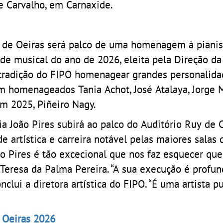
e Carvalho, em Carnaxide.
no de Oeiras será palco de uma homenagem à pianis
ade musical do ano de 2026, eleita pela Direção d
 tradição do FIPO homenagear grandes personalida
oram homenageados Tania Achot, José Atalaya, Jorge
em 2025, Piñeiro Nagy.
a João Pires subirá ao palco do Auditório Ruy de 
artística e carreira notável pelas maiores salas 
ão Pires é tão excecional que nos faz esquecer que
Teresa da Palma Pereira. “A sua execução é profun
clui a diretora artística do FIPO. “É uma artista p
e Oeiras 2026