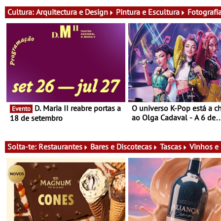
e música
Cultura:
Arquitectura e Design
Pintura e Escultura
Fotografi
D. Maria II reabre portas a
O universo K-Pop está a c
Evento
ao Olga Cadaval - A 6 de
18 de setembro
setembro, às 15h00
Solta-te:
Restaurantes
Bares e Discotecas
Tascas
Vinhos e