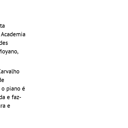
ta
a Academia
des
 Moyano,
Carvalho
de
 o piano é
da e faz-
ura e