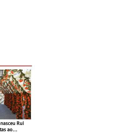
tas ao
 do Povo de