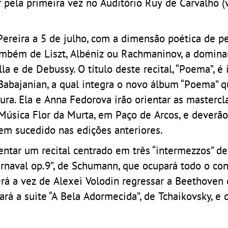
 pela primeira vez no Auditório Ruy de Carvalho (
Pereira a 5 de julho, com a dimensão poética de p
ambém de Liszt, Albéniz ou Rachmaninov, a domin
 e de Debussy. O título deste recital, “Poema”, é 
bajanian, a qual integra o novo álbum “Poema” q
ura. Ela e Anna Fedorova irão orientar as mastercl
Música Flor da Murta, em Paço de Arcos, e deverão
tem sucedido nas edições anteriores.
entar um recital centrado em três “intermezzos” d
arnaval op.9”, de Schumann, que ocupará todo o co
erá a vez de Alexei Volodin regressar a Beethoven
cará a suite “A Bela Adormecida”, de Tchaikovsky, e