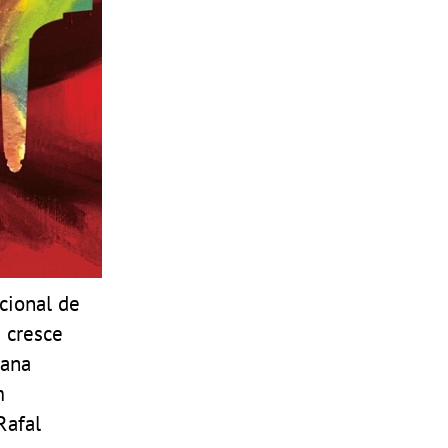
cional de
 cresce
iana
m
Rafal