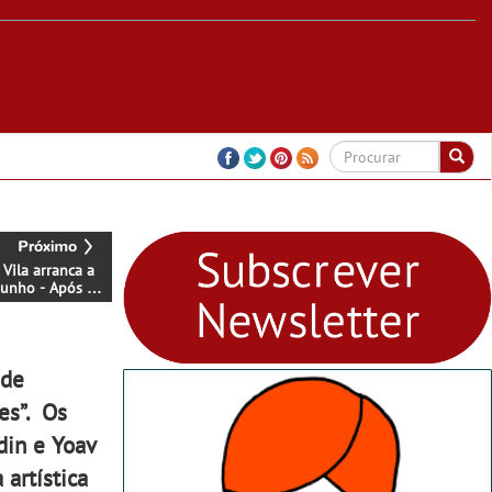
 Vila arranca a
Junho - Após o
to inaugural, a
ão do festival
 Vila prolonga-
ao fim de Julho
 de
es”. Os
din e Yoav
artística