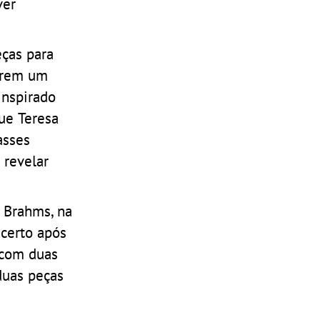
ver
eças para
arem um
inspirado
ue Teresa
asses
 revelar
e Brahms, na
ncerto após
 com duas
 duas peças