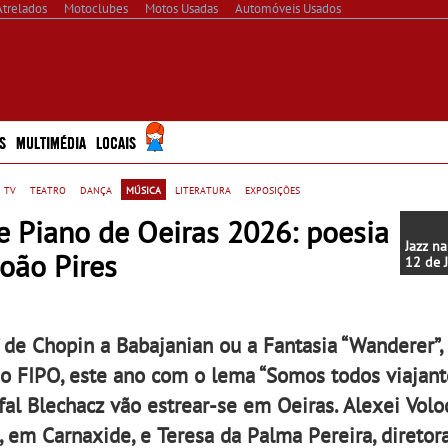
Atrelados
Motoclubes
Motos Usadas
Automóveis Usados
S
MULTIMÉDIA
LOCAIS
 tv
teatro
dança
música
literatura
exposições
e Piano de Oeiras 2026: poesia
Jazz na
oão Pires
12 de 
concer
4ª ediç
Jazz na
se até 
” de Chopin a Babajanian ou a Fantasia “Wanderer”,
 do FIPO, este ano com o lema “Somos todos viajant
al Blechacz vão estrear-se em Oeiras. Alexei Volo
em Carnaxide, e Teresa da Palma Pereira, diretora 