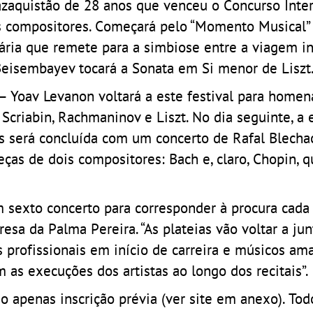
azaquistão de 28 anos que venceu o Concurso Inte
is compositores. Começará pelo “Momento Musical”
ária que remete para a simbiose entre a viagem in
Beisembayev tocará a Sonata em Si menor de Liszt
 Yoav Levanon voltará a este festival para homen
, Scriabin, Rachmaninov e Liszt. No dia seguinte, a
as será concluída com um concerto de Rafal Blecha
as de dois compositores: Bach e, claro, Chopin, 
 sexto concerto para corresponder à procura cada
eresa da Palma Pereira. “As plateias vão voltar a ju
 profissionais em início de carreira e músicos am
as execuções dos artistas ao longo dos recitais”.
do apenas inscrição prévia (ver site em anexo). Tod