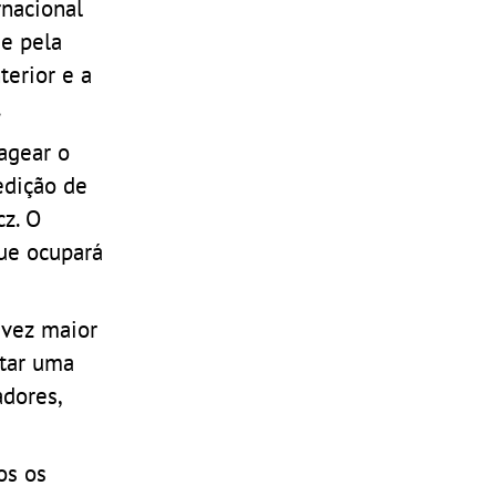
rnacional
 e pela
terior e a
.
agear o
 edição de
cz. O
que ocupará
 vez maior
ntar uma
adores,
os os