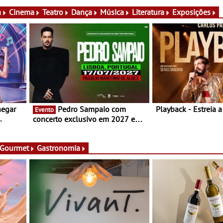
atividades para toda a família e
Campo Maior - Fest
muito mais
entre 8 e 16 de ago
a
Cinema
Teatro
Dança
Música
Literatura
Exposições
hegar
Pedro Sampaio com
Playback - Estreia 
Evento
concerto exclusivo em 2027 em
Portugal
 Gourmet
Gastronomia