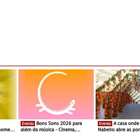
Bons Sons 2026 para
A casa onde nasceu Rui
Evento
Evento
 nomes
além da música - Cinema,
Nabeiro abre as por
conversas, percursos, oficinas,
público nas Festas