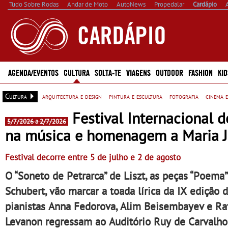
Tudo Sobre Rodas
Andar de Moto
AutoNews
Propedalar
Cardápio
AGENDA/EVENTOS
CULTURA
SOLTA-TE
VIAGENS
OUTDOOR
FASHION
KID
Cultura
arquitectura e design
pintura e escultura
fotografia
cinema e
Festival Internacional d
5/7/2026 a 2/7/2026
na música e homenagem a Maria J
Festival decorre entre 5 de julho e 2 de agosto
O “Soneto de Petrarca” de Liszt, as peças “Poema
Schubert, vão marcar a toada lírica da IX edição
pianistas Anna Fedorova, Alim Beisembayev e Raf
Levanon regressam ao Auditório Ruy de Carvalho, 