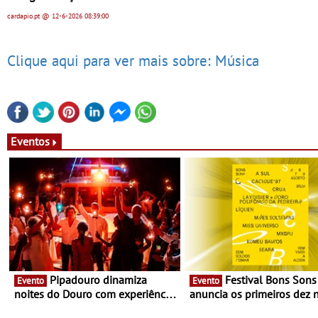
cardapio.pt
@ 12-6-2026
08:39:00
Clique aqui para ver mais sobre: Música
Eventos
Pipadouro dinamiza
Festival Bons Sons
Evento
Evento
noites do Douro com experiência
anuncia os primeiros dez
exclusiva de vinho, gastronomia
do cartaz