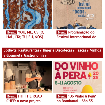
Finlândia é a convidada da
performance na MAAT
primeira edição do novo
Gallery a 3 de Setembro,
ciclo de debates dedicado
19:30
aos grandes temas do
nosso tempo
YOU, ME, US [O,
Programação do
Evento
Evento
HAU, ITA; TU, EU, NÓS]
Festival Internacional de
Maria Madeira na Fundação
Teatro de Setúbal – XXVIII
Oriente - De 14 de Agosto a
Festa do Teatro - Entre 20 e
13 de Dezembro
29 de Agosto
Solta-te:
Restaurantes
Bares e Discotecas
Tascas
Vinhos
e Gourmet
Gastronomia
HIT THE ROAD
"Do Vinho à Pera"
Evento
Evento
CHEF: o novo projeto
no Bombarral - São 35