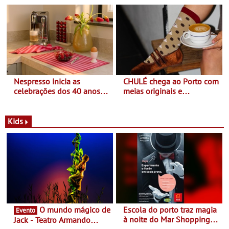
Pinheiro
sapatilhas 204L da New
Balance
Nespresso inicia as
CHULÉ chega ao Porto com
celebrações dos 40 anos
meias originais e
com parceria exclusiva com
sustentáveis - A marca
a marca portuguesa Torres
portuguesa inaugurou um
Novas - Edição limitada
espaço no ViaCatarina
Kids
Nespresso x Torres Novas
Shopping
O mundo mágico de
Escola do porto traz magia
Evento
à noite do Mar Shopping
Jack - Teatro Armando