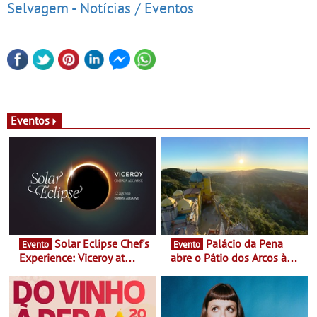
Selvagem - Notícias / Eventos
Eventos
Solar Eclipse Chef's
Palácio da Pena
Evento
Evento
Experience: Viceroy at
abre o Pátio dos Arcos à
Ombria Algarve reúne chefs
observação do eclipse
Michelin para uma noite
solar
exclusiva