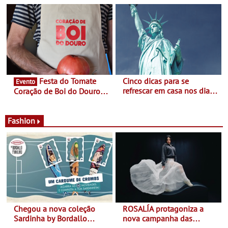
confirmadas na 17ª edição
Guimarães prolongada até
- Entre Junho e Julho pelo
ao final de Setembro -
país
Experiência luminosa no
jardim do Museu de
Alberto Sampaio
Festa do Tomate
Cinco dicas para se
Evento
refrescar em casa nos dias
Coração de Boi do Douro -
de calor - Diminuir o
Nos restaurantes da região
desconforto
Agosto é o mês do Tomate
Fashion
Chegou a nova coleção
ROSALÍA protagoniza a
Sardinha by Bordallo
nova campanha das