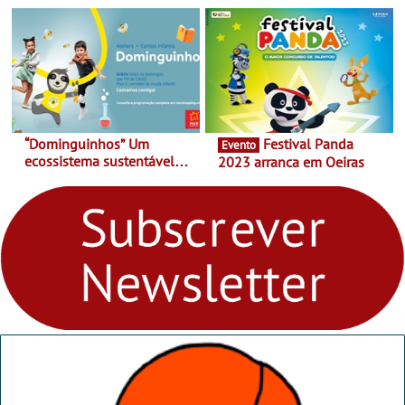
Matosinhos - No sábado,
Cortez até 24 de Março
29 de abril, às 21h00
“Dominguinhos” Um
Festival Panda
Evento
ecossistema sustentável
2023 arranca em Oeiras
para levares contigo aonde
fores - Atelier de Educação
Ambiental nos
“Dominguinhos” de 23 de
abril