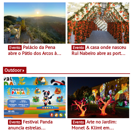
nómada do Chef Nuno
enquanto “Territórios sem
Queiroz Ribeiro - Um novo
Fronteira”
conceito gastronómico
itinerante que percorre
Portugal
Palácio da Pena
A casa onde nasceu
Evento
Evento
abre o Pátio dos Arcos à
Rui Nabeiro abre as portas
observação do eclipse
ao público nas Festas do
solar
Povo de Campo Maior -
Festas decorrem entre 8 e
Outdoor
16 de agosto
Festival Panda
Arte no Jardim:
Evento
Evento
anuncia estrelas
Monet & Klimt em