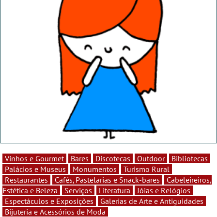
Vinhos e Gourmet
Bares
Discotecas
Outdoor
Bibliotecas
Palácios e Museus
Monumentos
Turismo Rural
Restaurantes
Cafés, Pastelarias e Snack-bares
Cabeleireiros,
Estética e Beleza
Serviços
Literatura
Jóias e Relógios
Espectáculos e Exposições
Galerias de Arte e Antiguidades
Bijuteria e Acessórios de Moda