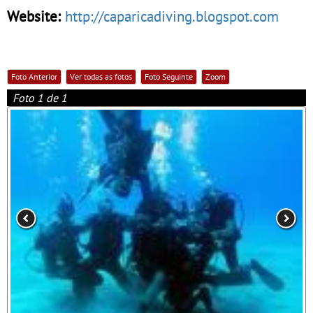
Website:
http://caparicadiving.blogspot.com
Foto Anterior
Ver todas as fotos
Foto Seguinte
Zoom
Foto 1 de 1