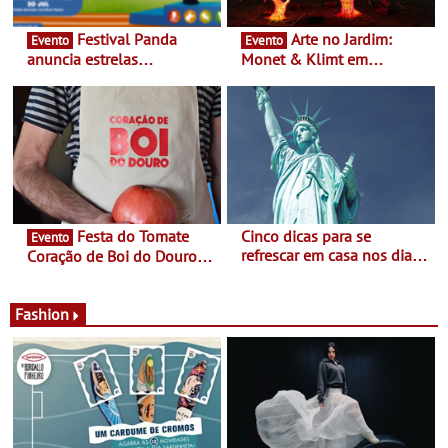
Festival Panda
Arte no Jardim:
Evento
Evento
anuncia estrelas
Monet & Klimt em
confirmadas na 17ª edição
Guimarães prolongada até
- Entre Junho e Julho pelo
ao final de Setembro -
país
Experiência luminosa no
jardim do Museu de
Alberto Sampaio
Festa do Tomate
Cinco dicas para se
Evento
refrescar em casa nos dias
Coração de Boi do Douro -
de calor - Diminuir o
Nos restaurantes da região
desconforto
Agosto é o mês do Tomate
Fashion