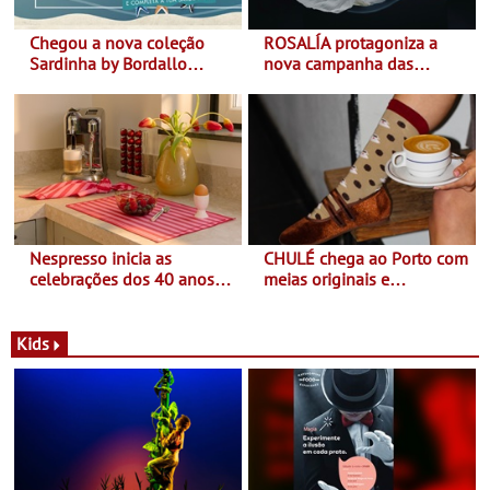
Chegou a nova coleção
ROSALÍA protagoniza a
Sardinha by Bordallo
nova campanha das
Pinheiro
sapatilhas 204L da New
Balance
Nespresso inicia as
CHULÉ chega ao Porto com
celebrações dos 40 anos
meias originais e
com parceria exclusiva com
sustentáveis - A marca
a marca portuguesa Torres
portuguesa inaugurou um
Novas - Edição limitada
espaço no ViaCatarina
Kids
Nespresso x Torres Novas
Shopping