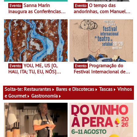
Sanna Marin
O tempo das
Evento
Evento
inaugura as Conferências
andorinhas, com Manuel
Ideias de Ler, em Lisboa -
João Vieira e Corações de
Antiga primeira-ministra da
Atum - Concerto
Finlândia é a convidada da
performance na MAAT
primeira edição do novo
Gallery a 3 de Setembro,
ciclo de debates dedicado
19:30
aos grandes temas do
nosso tempo
YOU, ME, US [O,
Programação do
Evento
Evento
HAU, ITA; TU, EU, NÓS]
Festival Internacional de
Maria Madeira na Fundação
Teatro de Setúbal – XXVIII
Oriente - De 14 de Agosto a
Festa do Teatro - Entre 20 e
13 de Dezembro
29 de Agosto
Solta-te:
Restaurantes
Bares e Discotecas
Tascas
Vinhos
e Gourmet
Gastronomia