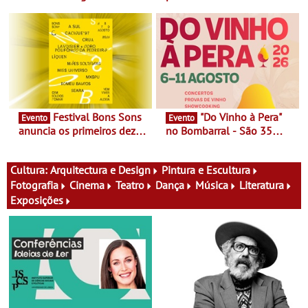
Cerveira este verão -
Cinema, conversas,
Documentário, ensaio
percursos, oficinas,
fílmico e práticas artísticas
atividades para toda a
família e muito mais
Festival Bons Sons
"Do Vinho à Pera"
Evento
Evento
anuncia os primeiros dez
no Bombarral - São 35
nomes do cartaz
produtores, 150 vinhos em
prova e seis dias de
experiências
Cultura:
Arquitectura e Design
Pintura e Escultura
Fotografia
Cinema
Teatro
Dança
Música
Literatura
Exposições