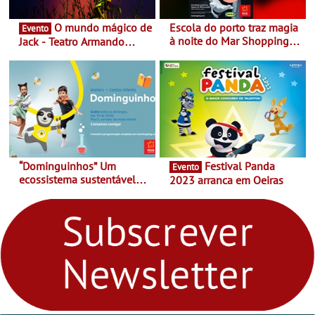
O mundo mágico de
Escola do porto traz magia
Evento
à noite do Mar Shopping
Jack - Teatro Armando
Matosinhos - No sábado,
Cortez até 24 de Março
29 de abril, às 21h00
“Dominguinhos” Um
Festival Panda
Evento
ecossistema sustentável
2023 arranca em Oeiras
para levares contigo aonde
fores - Atelier de Educação
Ambiental nos
“Dominguinhos” de 23 de
abril