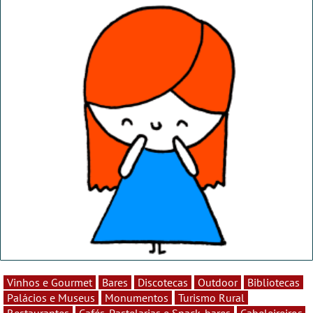
Vinhos e Gourmet
Bares
Discotecas
Outdoor
Bibliotecas
Palácios e Museus
Monumentos
Turismo Rural
Restaurantes
Cafés, Pastelarias e Snack-bares
Cabeleireiros,