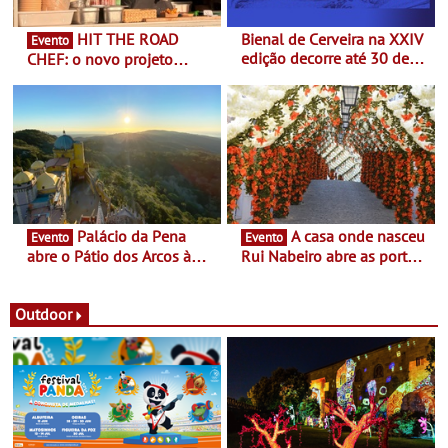
HIT THE ROAD
Bienal de Cerveira na XXIV
Evento
edição decorre até 30 de
CHEF: o novo projeto
dezembro - Afirmar a arte
nómada do Chef Nuno
enquanto “Territórios sem
Queiroz Ribeiro - Um novo
Fronteira”
conceito gastronómico
itinerante que percorre
Portugal
Palácio da Pena
A casa onde nasceu
Evento
Evento
abre o Pátio dos Arcos à
Rui Nabeiro abre as portas
observação do eclipse
ao público nas Festas do
solar
Povo de Campo Maior -
Festas decorrem entre 8 e
Outdoor
16 de agosto