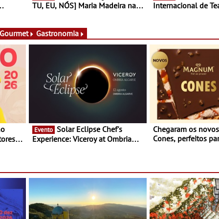
TU, EU, NÓS] Maria Madeira na
Internacional de Te
rto
Fundação Oriente - De 14 de
Setúbal – XXVIII Fe
ery a 3
Agosto a 13 de Dezembro
- Entre 20 e 29 de 
 Gourmet
Gastronomia
Solar Eclipse Chef's
Chegaram os novo
Evento
Cones, perfeitos pa
ores,
Experience: Viceroy at Ombria
verão
s dias
Algarve reúne chefs Michelin
para uma noite exclusiva