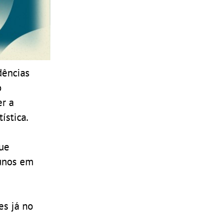
dências
o
er a
ística.
que
lunos em
es já no