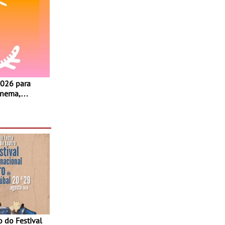
inema,
, oficinas,
 a família e