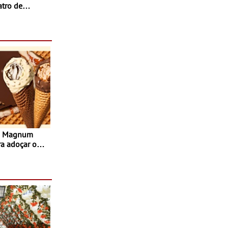
atro de
sta do Teatro
Agosto
s Magnum
ra adoçar o