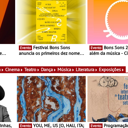
Festival Bons Sons
Bons Sons 2026 para
Evento
Evento
e
anuncia os primeiros dez nomes
além da música - C
do cartaz
conversas, percursos
ico e
atividades para toda
muito mais
a
Cinema
Teatro
Dança
Música
Literatura
Exposições
YOU, ME, US [O, HAU, ITA;
Programação do Festival
Evento
Evento