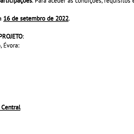
participações
. Para aceder às condições, requisitos 
ia
16 de setembro de 2022
.
PROJETO
:
, Évora:
 Central