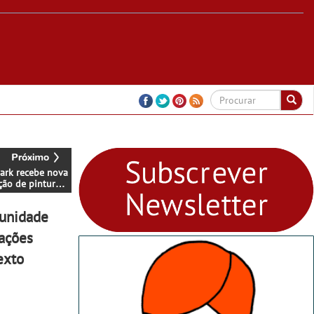
ark recebe nova
ção de pintura
ista Durães-West
munidade
zações
exto