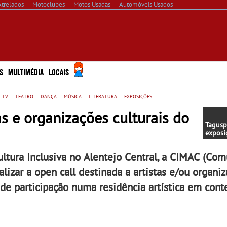
Atrelados
Motoclubes
Motos Usadas
Automóveis Usados
S
MULTIMÉDIA
LOCAIS
 tv
teatro
dança
música
literatura
exposições
as e organizações culturais do
Tagusp
exposi
do art
ltura Inclusiva no Alentejo Central, a CIMAC (Co
alizar a open call destinada a artistas e/ou organi
de participação numa residência artística em cont