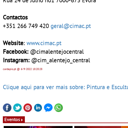
Rua 24 de Julho no1 7000-673 Évora
Contactos
+351 266 749 420
geral@cimac.pt
Website
:
www.cimac.pt
Facebook:
@cimalentejocentral
Instagram:
@cim_alentejo_central
cardapio.pt
@ 6-9-2022
18:20:28
Clique aqui para ver mais sobre: Pintura e Escult
Eventos