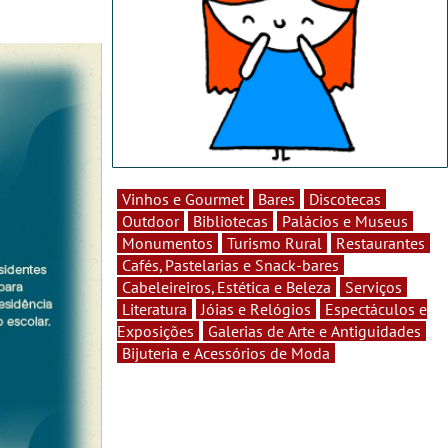
Vinhos e Gourmet
Bares
Discotecas
Outdoor
Bibliotecas
Palácios e Museus
Monumentos
Turismo Rural
Restaurantes
Cafés, Pastelarias e Snack-bares
Cabeleireiros, Estética e Beleza
Serviços
Literatura
Jóias e Relógios
Espectáculos e
Exposições
Galerias de Arte e Antiguidades
Bijuteria e Acessórios de Moda