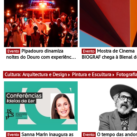
Pipadouro dinamiza
Mostra de Cinema
Evento
Evento
noites do Douro com experiência
BIOGRAF chega à Bienal d
exclusiva de vinho, gastronomia
Cerveira este verão -
e música
Documentário, ensaio fílm
práticas artísticas
Cultura:
Arquitectura e Design
Pintura e Escultura
Fotografi
Sanna Marin inaugura as
O tempo das andorinhas,
Evento
Evento