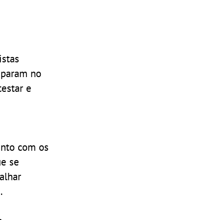
istas
ciparam no
testar e
unto com os
ue se
alhar
.