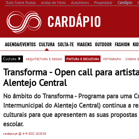
Tudo Sobre Rodas
Andar de Moto
AutoNews
Propedalar
Cardápio
AGENDA/EVENTOS
CULTURA
SOLTA-TE
VIAGENS
OUTDOOR
FASHION
KID
Cultura
arquitectura e design
pintura e escultura
fotografia
cinema e
Transforma - Open call para artist
Alentejo Central
No âmbito do Transforma - Programa para uma Cu
Intermunicipal do Alentejo Central) continua a re
culturais para que apresentem as suas propostas 
escolar.
cardapio.pt
@ 6-9-2022
18:20:28