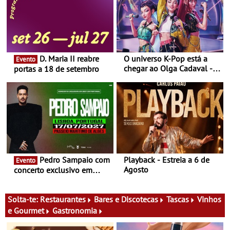
D. Maria II reabre
O universo K-Pop está a
Evento
chegar ao Olga Cadaval - A
portas a 18 de setembro
6 de setembro, às 15h00
Pedro Sampaio com
Playback - Estreia a 6 de
Evento
Agosto
concerto exclusivo em
2027 em Portugal
Solta-te:
Restaurantes
Bares e Discotecas
Tascas
Vinhos
e Gourmet
Gastronomia