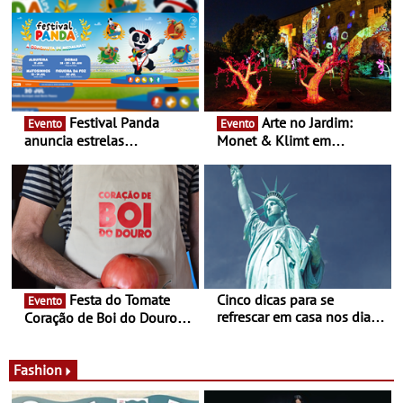
Festival Panda
Arte no Jardim:
Evento
Evento
anuncia estrelas
Monet & Klimt em
confirmadas na 17ª edição
Guimarães prolongada até
- Entre Junho e Julho pelo
ao final de Setembro -
país
Experiência luminosa no
jardim do Museu de
Alberto Sampaio
Festa do Tomate
Cinco dicas para se
Evento
refrescar em casa nos dias
Coração de Boi do Douro -
de calor - Diminuir o
Nos restaurantes da região
desconforto
Agosto é o mês do Tomate
Fashion