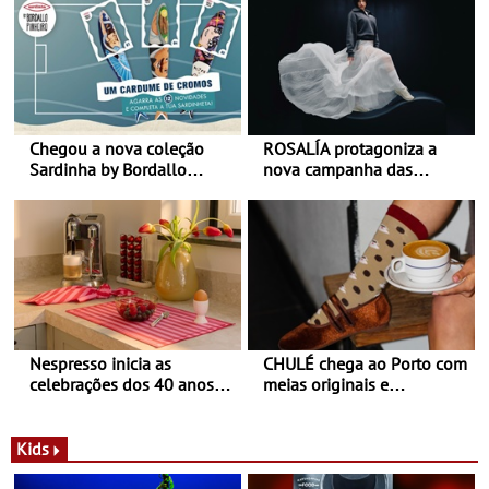
Chegou a nova coleção
ROSALÍA protagoniza a
Sardinha by Bordallo
nova campanha das
Pinheiro
sapatilhas 204L da New
Balance
Nespresso inicia as
CHULÉ chega ao Porto com
celebrações dos 40 anos
meias originais e
com parceria exclusiva com
sustentáveis - A marca
a marca portuguesa Torres
portuguesa inaugurou um
Novas - Edição limitada
espaço no ViaCatarina
Kids
Nespresso x Torres Novas
Shopping