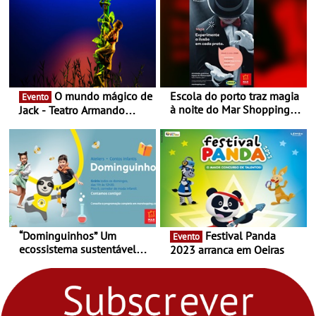
O mundo mágico de
Escola do porto traz magia
Evento
à noite do Mar Shopping
Jack - Teatro Armando
Matosinhos - No sábado,
Cortez até 24 de Março
29 de abril, às 21h00
“Dominguinhos” Um
Festival Panda
Evento
ecossistema sustentável
2023 arranca em Oeiras
para levares contigo aonde
fores - Atelier de Educação
Ambiental nos
“Dominguinhos” de 23 de
abril