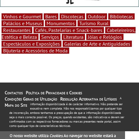
Vinhos e Gourmet
Bares
Discotecas
Outdoor
Bibliotecas
Palácios e Museus
Monumentos
Turismo Rural
Restaurantes
Cafés, Pastelarias e Snack-bares
Cabeleireiros,
Estética e Beleza
Serviços
Literatura
Jóias e Relógios
Espectáculos e Exposições
Galerias de Arte e Antiguidades
Bijuteria e Acessórios de Moda
Contactos
Política de Privacidade e Cookies
Condições Gerais de Utilização
Resolução Alternativa de Litígios
A
informação disponibilizada é de carácter informativo. Não pretende ser
Mapa do Site
exaustiva nem completa. Não nos responsabilizamos por qualquer tipo
de incorrecção, embora tenhamos a preocupação de que a informação disponibilizada
seja o mais correcta possível. Os preços, quando existentes, são indicativos e devem ser
confirmados com os respectivos fornecedores ou marcas presentes neste portal, assim
como qualquer tipo de características técnicas.
O nosso website utiliza
Cookies
. Ao navegar no website estará a