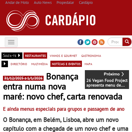
Andar de Moto
Auto News
Propedalar
Cardápio
Toggle
navigation
Solta-te
restaurantes
vinhos e gourmet
gastronomia
directório
multimédia
notícias e eventos
mapa
Bonança
31/12/2025 a 1/1/2026
26 Vegan Food Project
entra numa nova
apresenta menu de
Natal Vegan para levar
maré: novo chef, carta renovada
para casa
E ainda menus especiais para grupos e passagem de ano
O Bonança, em Belém, Lisboa, abre um novo
capítulo com a chegada de um novo chef e uma