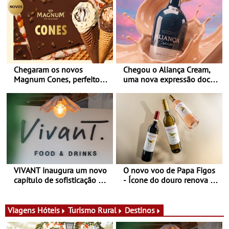
Chegaram os novos
Chegou o Aliança Cream,
Magnum Cones, perfeitos
uma nova expressão doce
para adoçar o verão
e suave, para viver todas as
estações
VIVANT inaugura um novo
O novo voo de Papa Figos
capítulo de sofisticação no
- Ícone do douro renova a
Algarve - Sob nova
imagem e afirma a
gerência, o Vivant reabre
identidade de uma marca
na Quinta do Lago com
líder
Viagens
Hóteis
Turismo Rural
Destinos
uma experiência que une
gastronomia mediterrânica,