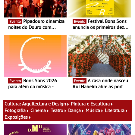
Pipadouro dinamiza
Festival Bons Sons
Evento
Evento
noites do Douro com
anuncia os primeiros dez
experiência exclusiva de
nomes do cartaz
vinho, gastronomia e
música
Bons Sons 2026
A casa onde nasceu
Evento
Evento
para além da música -
Rui Nabeiro abre as portas
Cinema, conversas,
ao público nas Festas do
percursos, oficinas,
Povo de Campo Maior -
atividades para toda a
Festas decorrem entre 8 e
Cultura:
Arquitectura e Design
Pintura e Escultura
família e muito mais
16 de agosto
Fotografia
Cinema
Teatro
Dança
Música
Literatura
Exposições