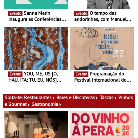
Sanna Marin
O tempo das
Evento
Evento
inaugura as Conferências
andorinhas, com Manuel
Ideias de Ler, em Lisboa -
João Vieira e Corações de
Antiga primeira-ministra da
Atum - Concerto
Finlândia é a convidada da
performance na MAAT
primeira edição do novo
Gallery a 3 de Setembro,
ciclo de debates dedicado
19:30
aos grandes temas do
nosso tempo
YOU, ME, US [O,
Programação do
Evento
Evento
HAU, ITA; TU, EU, NÓS]
Festival Internacional de
Maria Madeira na Fundação
Teatro de Setúbal – XXVIII
Oriente - De 14 de Agosto a
Festa do Teatro - Entre 20 e
13 de Dezembro
29 de Agosto
Solta-te:
Restaurantes
Bares e Discotecas
Tascas
Vinhos
e Gourmet
Gastronomia