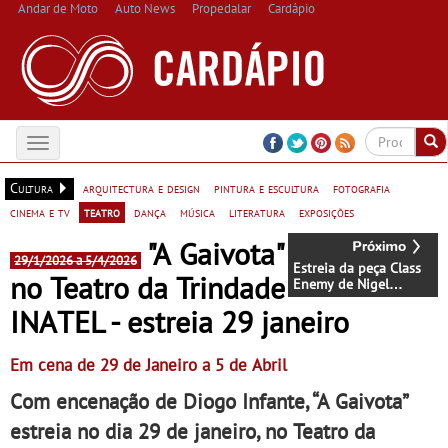
Andar de Moto
Auto News
Propedalar
Cardápio
Toggle
navigation
Cultura
arquitectura e design
pintura e escultura
fotografia
cinema e tv
teatro
dança
música
literatura
exposições
"A Gaivota"
29/1/2026 a 5/4/2026
Estreia da peça Class
no Teatro da Trindade
Enemy de Nigel
Williams e encenação
INATEL - estreia 29 janeiro
de Manuel Tur - Teatro
Carlos Alberto de 22 a
31 de Janeiro
Em cena de 29 de Janeiro a 5 de Abril
Com encenação de Diogo Infante, “A Gaivota”
estreia no dia 29 de janeiro, no Teatro da