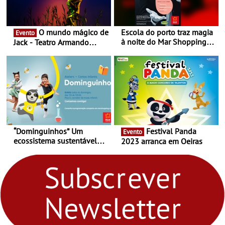
O mundo mágico de
Escola do porto traz magia
Evento
à noite do Mar Shopping
Jack - Teatro Armando
Matosinhos - No sábado,
Cortez até 24 de Março
29 de abril, às 21h00
“Dominguinhos” Um
Festival Panda
Evento
ecossistema sustentável
2023 arranca em Oeiras
para levares contigo aonde
fores - Atelier de Educação
Ambiental nos
“Dominguinhos” de 23 de
abril