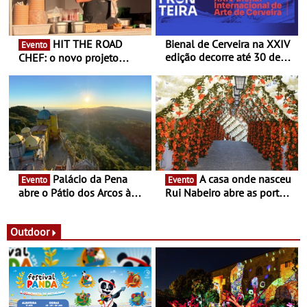
HIT THE ROAD
Bienal de Cerveira na XXIV
Evento
edição decorre até 30 de
CHEF: o novo projeto
dezembro - Afirmar a arte
nómada do Chef Nuno
enquanto “Territórios sem
Queiroz Ribeiro - Um novo
Fronteira”
conceito gastronómico
itinerante que percorre
Portugal
Palácio da Pena
A casa onde nasceu
Evento
Evento
abre o Pátio dos Arcos à
Rui Nabeiro abre as portas
observação do eclipse
ao público nas Festas do
solar
Povo de Campo Maior -
Festas decorrem entre 8 e
Outdoor
16 de agosto