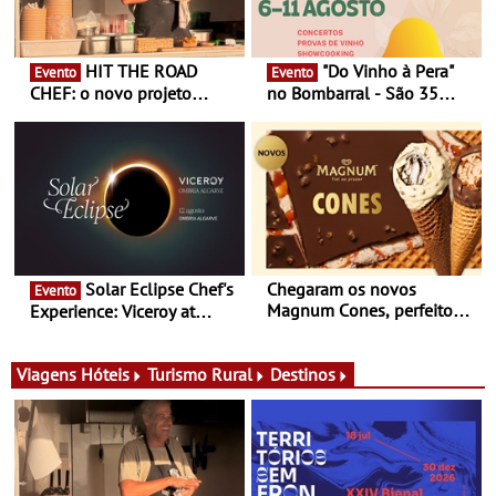
HIT THE ROAD
"Do Vinho à Pera"
Evento
Evento
CHEF: o novo projeto
no Bombarral - São 35
nómada do Chef Nuno
produtores, 150 vinhos em
Queiroz Ribeiro - Um novo
prova e seis dias de
conceito gastronómico
experiências
itinerante que percorre
Portugal
Solar Eclipse Chef's
Chegaram os novos
Evento
Magnum Cones, perfeitos
Experience: Viceroy at
para adoçar o verão
Ombria Algarve reúne chefs
Michelin para uma noite
exclusiva
Viagens
Hóteis
Turismo Rural
Destinos