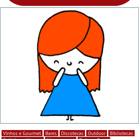
Vinhos e Gourmet
Bares
Discotecas
Outdoor
Bibliotecas