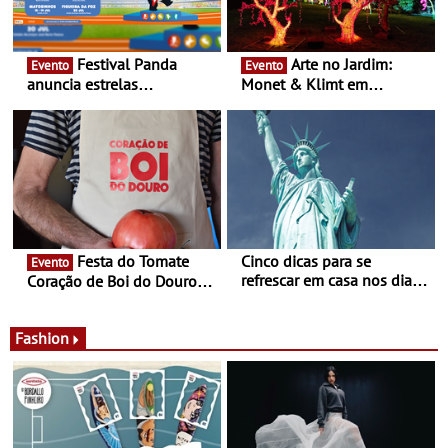
Festival Panda
Arte no Jardim:
Evento
Evento
anuncia estrelas
Monet & Klimt em
confirmadas na 17ª edição
Guimarães prolongada até
- Entre Junho e Julho pelo
ao final de Setembro -
país
Experiência luminosa no
jardim do Museu de
Alberto Sampaio
Festa do Tomate
Cinco dicas para se
Evento
refrescar em casa nos dias
Coração de Boi do Douro -
de calor - Diminuir o
Nos restaurantes da região
desconforto
Agosto é o mês do Tomate
Fashion