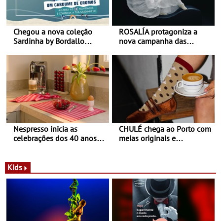
Chegou a nova coleção
ROSALÍA protagoniza a
Sardinha by Bordallo
nova campanha das
Pinheiro
sapatilhas 204L da New
Balance
Nespresso inicia as
CHULÉ chega ao Porto com
celebrações dos 40 anos
meias originais e
com parceria exclusiva com
sustentáveis - A marca
a marca portuguesa Torres
portuguesa inaugurou um
Novas - Edição limitada
espaço no ViaCatarina
Kids
Nespresso x Torres Novas
Shopping