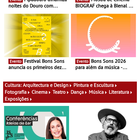
noites do Douro com
BIOGRAF chega à Bienal de
experiência exclusiva de
Cerveira este verão -
vinho, gastronomia e
Documentário, ensaio
música
fílmico e práticas artísticas
Festival Bons Sons
Bons Sons 2026
Evento
Evento
anuncia os primeiros dez
para além da música -
nomes do cartaz
Cinema, conversas,
percursos, oficinas,
atividades para toda a
Cultura:
Arquitectura e Design
Pintura e Escultura
família e muito mais
Fotografia
Cinema
Teatro
Dança
Música
Literatura
Exposições