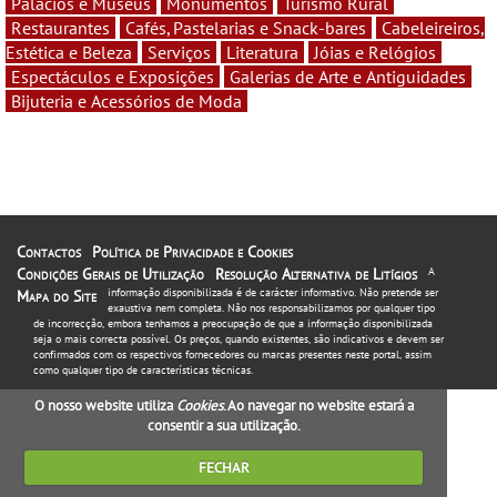
Palácios e Museus
Monumentos
Turismo Rural
Restaurantes
Cafés, Pastelarias e Snack-bares
Cabeleireiros,
Estética e Beleza
Serviços
Literatura
Jóias e Relógios
Espectáculos e Exposições
Galerias de Arte e Antiguidades
Bijuteria e Acessórios de Moda
Contactos
Política de Privacidade e Cookies
Condições Gerais de Utilização
Resolução Alternativa de Litígios
A
informação disponibilizada é de carácter informativo. Não pretende ser
Mapa do Site
exaustiva nem completa. Não nos responsabilizamos por qualquer tipo
de incorrecção, embora tenhamos a preocupação de que a informação disponibilizada
seja o mais correcta possível. Os preços, quando existentes, são indicativos e devem ser
confirmados com os respectivos fornecedores ou marcas presentes neste portal, assim
como qualquer tipo de características técnicas.
O nosso website utiliza
Cookies
. Ao navegar no website estará a
consentir a sua utilização.
FECHAR