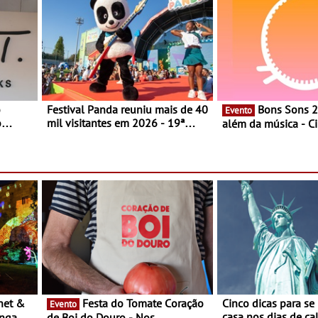
o
Festival Panda reuniu mais de 40
Bons Sons 2026 para
Evento
o
mil visitantes em 2026 - 19ª
além da música - C
ia, o
edição do maior evento infantil
conversas, percursos
o Lago
do país contou com nove
atividades para toda
 une
sessões durante cinco dias de
muito mais
,
festa em Oeiras e na Maia
música
Festa do Tomate Coração
Cinco dicas para se
Evento
casa nos dias de calor - Dim
ongada
de Boi do Douro - Nos