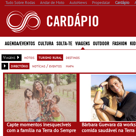
Tudo Sobre Rodas
Andar de Moto
AutoNews
Propedalar
Cardápio
AGENDA/EVENTOS
CULTURA
SOLTA-TE
VIAGENS
OUTDOOR
FASHION
KID
Viagens
hóteis
turismo rural
destinos
directório
notícias / eventos
mapa
Capte momentos inesquecíveis
Bárbara Guevara dá work
com a família na Terra do Sempre
comida saudável na Terra