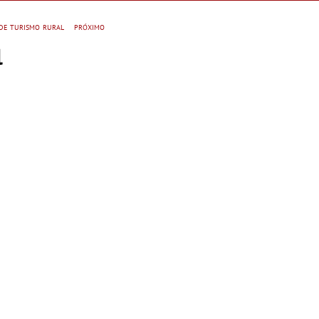
do Eido – Gerês
 de turismo rural
próximo
l