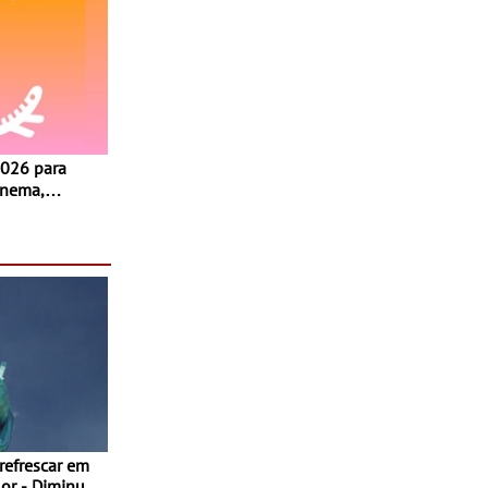
inema,
, oficinas,
 a família e
 refrescar em
inuir