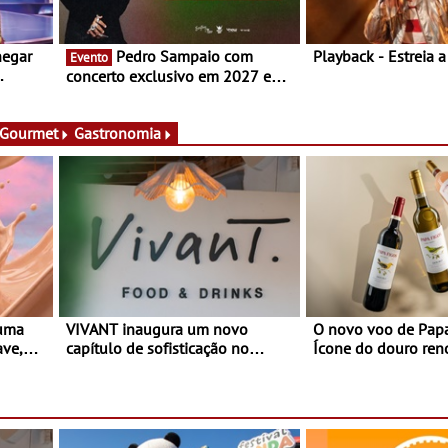
hegar
Pedro Sampaio com
Playback - Estreia 
Evento
concerto exclusivo em 2027 em
Portugal
 Gourmet
Gastronomia
 uma
VIVANT inaugura um novo
O novo voo de Papa
ave,
capítulo de sofisticação no
Ícone do douro re
es
Algarve - Sob nova gerência, o
e afirma a identidade de uma
Vivant reabre na Quinta do Lago
marca líder
com uma experiência que une
gastronomia mediterrânica,
cocktails de assinatura e música