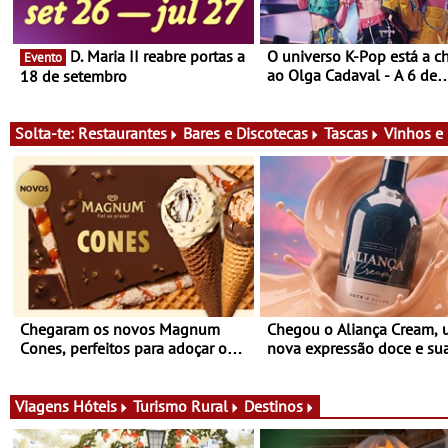
D. Maria II reabre portas a
O universo K-Pop está a c
Evento
ao Olga Cadaval - A 6 de
18 de setembro
setembro, às 15h00
Solta-te:
Restaurantes
Bares e Discotecas
Tascas
Vinhos e
Chegaram os novos Magnum
Chegou o Aliança Cream,
Cones, perfeitos para adoçar o
nova expressão doce e su
verão
para viver todas as estaçõ
Viagens
Hóteis
Turismo Rural
Destinos