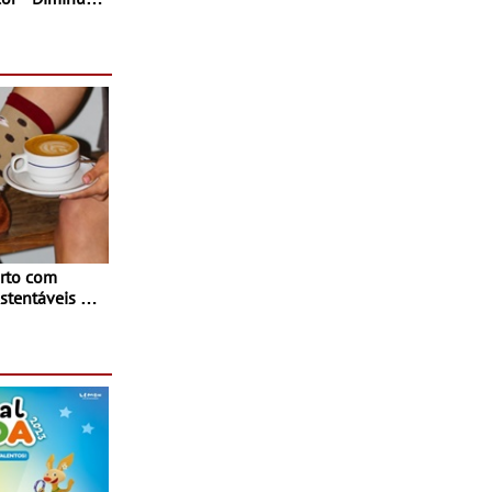
rto com
stentáveis - A
inaugurou um
ina Shopping