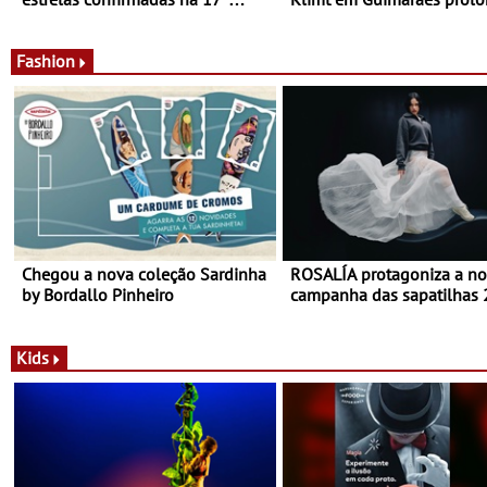
edição - Entre Junho e Julho pelo
até ao final de Setembro -
país
Experiência luminosa no j
do Museu de Alberto Sam
Fashion
Chegou a nova coleção Sardinha
ROSALÍA protagoniza a n
by Bordallo Pinheiro
campanha das sapatilhas
da New Balance
Kids