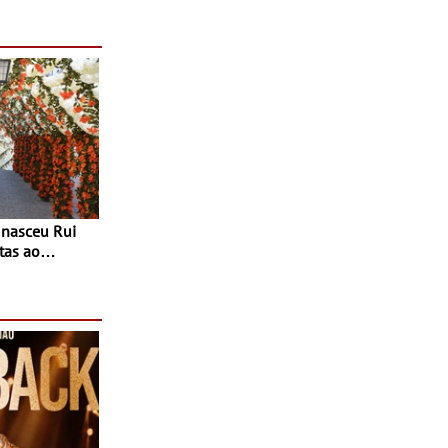
tas ao
 do Povo de
as decorrem
sto