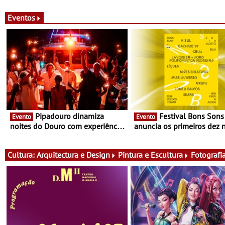
Eventos
Pipadouro dinamiza
Festival Bons Sons
Evento
Evento
noites do Douro com experiência
anuncia os primeiros dez
exclusiva de vinho, gastronomia
do cartaz
e música
Cultura:
Arquitectura e Design
Pintura e Escultura
Fotografi