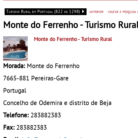
Sempre
Turismo Rural em Portugal (822 de 1298)
anterior
voltar à pesquisa
Monte do Ferrenho - Turismo Rura
Monte do Ferrenho
- Turismo Rural
Morada:
Monte do Ferrenho
7665-881
Pereiras-Gare
Portugal
Concelho de Odemira e distrito de Beja
Telefone:
283882383
Fax:
283882383