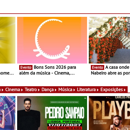
Bons Sons 2026 para
A casa onde nasceu Rui
Evento
Evento
 nomes
além da música - Cinema,
Nabeiro abre as por
conversas, percursos, oficinas,
público nas Festas
atividades para toda a família e
Campo Maior - Fest
muito mais
entre 8 e 16 de ago
a
Cinema
Teatro
Dança
Música
Literatura
Exposições