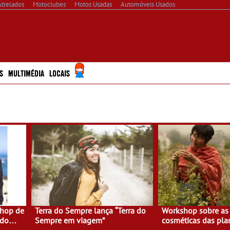
Atrelados
Motoclubes
Motos Usadas
Automóveis Usados
S
MULTIMÉDIA
LOCAIS
shop de
Terra do Sempre lança “Terra do
Workshop sobre as 
 do
Sempre em viagem”
cosméticas das pla