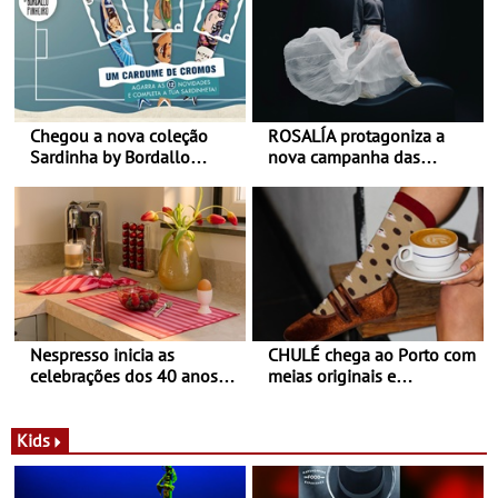
Chegou a nova coleção
ROSALÍA protagoniza a
Sardinha by Bordallo
nova campanha das
Pinheiro
sapatilhas 204L da New
Balance
Nespresso inicia as
CHULÉ chega ao Porto com
celebrações dos 40 anos
meias originais e
com parceria exclusiva com
sustentáveis - A marca
a marca portuguesa Torres
portuguesa inaugurou um
Novas - Edição limitada
espaço no ViaCatarina
Kids
Nespresso x Torres Novas
Shopping