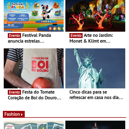
Festival Panda
Arte no Jardim:
Evento
Evento
anuncia estrelas
Monet & Klimt em
confirmadas na 17ª edição
Guimarães prolongada até
- Entre Junho e Julho pelo
ao final de Setembro -
país
Experiência luminosa no
jardim do Museu de
Alberto Sampaio
Festa do Tomate
Cinco dicas para se
Evento
refrescar em casa nos dias
Coração de Boi do Douro -
de calor - Diminuir o
Nos restaurantes da região
desconforto
Agosto é o mês do Tomate
Fashion