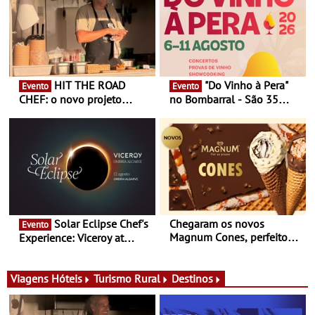
HIT THE ROAD
"Do Vinho à Pera"
Evento
Evento
CHEF: o novo projeto
no Bombarral - São 35
nómada do Chef Nuno
produtores, 150 vinhos em
Queiroz Ribeiro - Um novo
prova e seis dias de
conceito gastronómico
experiências
itinerante que percorre
Portugal
Solar Eclipse Chef's
Chegaram os novos
Evento
Magnum Cones, perfeitos
Experience: Viceroy at
para adoçar o verão
Ombria Algarve reúne chefs
Michelin para uma noite
exclusiva
Viagens
Hóteis
Turismo Rural
Destinos