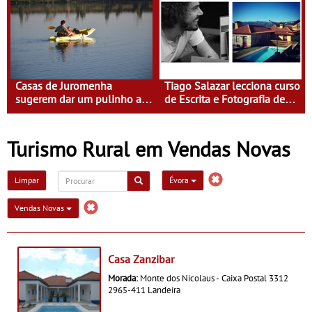
Casas de Juromenha
Tiago Salazar lecciona curso
sugerem dar um pulinho a
de Escrita e Fotografia de
Espanha de caiaque
Viagens na Casa do Eido –
Gerês
Turismo Rural em Vendas Novas
Limpar
Évora
Vendas Novas
Casa Zanzibar
Morada:
Monte dos Nicolaus - Caixa Postal 3312
2965-411 Landeira