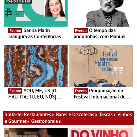
Sanna Marin
O tempo das
Evento
Evento
inaugura as Conferências
andorinhas, com Manuel
Ideias de Ler, em Lisboa -
João Vieira e Corações de
Antiga primeira-ministra da
Atum - Concerto
Finlândia é a convidada da
performance na MAAT
primeira edição do novo
Gallery a 3 de Setembro,
ciclo de debates dedicado
19:30
aos grandes temas do
nosso tempo
YOU, ME, US [O,
Programação do
Evento
Evento
HAU, ITA; TU, EU, NÓS]
Festival Internacional de
Maria Madeira na Fundação
Teatro de Setúbal – XXVIII
Oriente - De 14 de Agosto a
Festa do Teatro - Entre 20 e
13 de Dezembro
29 de Agosto
Solta-te:
Restaurantes
Bares e Discotecas
Tascas
Vinhos
e Gourmet
Gastronomia