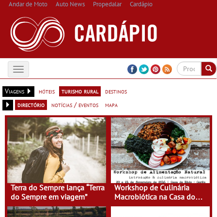
Andar de Moto
Auto News
Propedalar
Cardápio
Toggle
navigation
Viagens
hóteis
turismo rural
destinos
directório
notícias / eventos
mapa
Terra do Sempre lança “Terra
Workshop de Culinária
do Sempre em viagem”
Macrobiótica na Casa do
Eido