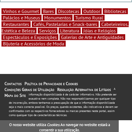
Vinhos e Gourmet
Bares
Discotecas
Outdoor
Bibliotecas
Palácios e Museus
Monumentos
Turismo Rural
Restaurantes
Cafés, Pastelarias e Snack-bares
Cabeleireiros,
Estética e Beleza
Serviços
Literatura
Jóias e Relógios
Espectáculos e Exposições
Galerias de Arte e Antiguidades
Bijuteria e Acessórios de Moda
Contactos
Política de Privacidade e Cookies
Condições Gerais de Utilização
Resolução Alternativa de Litígios
A
informação disponibilizada é de carácter informativo. Não pretende ser
Mapa do Site
exaustiva nem completa. Não nos responsabilizamos por qualquer tipo
de incorrecção, embora tenhamos a preocupação de que a informação disponibilizada
seja o mais correcta possível. Os preços, quando existentes, são indicativos e devem ser
confirmados com os respectivos fornecedores ou marcas presentes neste portal, assim
como qualquer tipo de características técnicas.
O nosso website utiliza
Cookies
. Ao navegar no website estará a
consentir a sua utilização.