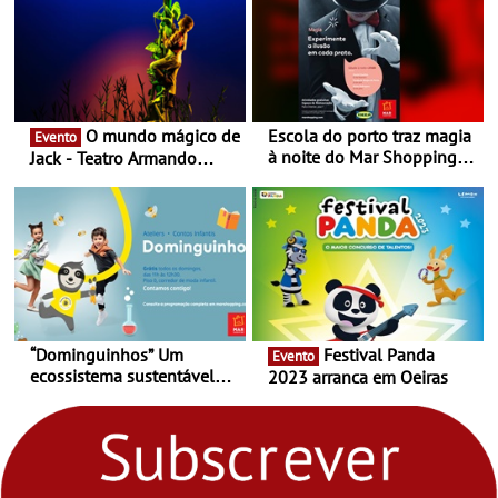
O mundo mágico de
Escola do porto traz magia
Evento
à noite do Mar Shopping
Jack - Teatro Armando
Matosinhos - No sábado,
Cortez até 24 de Março
29 de abril, às 21h00
“Dominguinhos” Um
Festival Panda
Evento
ecossistema sustentável
2023 arranca em Oeiras
para levares contigo aonde
fores - Atelier de Educação
Ambiental nos
“Dominguinhos” de 23 de
abril