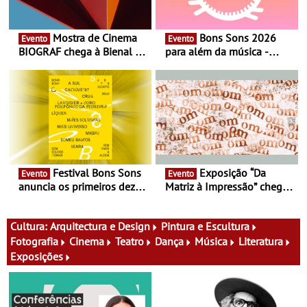
Mostra de Cinema
Bons Sons 2026
Evento
Evento
BIOGRAF chega à Bienal de
para além da música -
Cerveira este verão -
Cinema, conversas,
Documentário, ensaio
percursos, oficinas,
fílmico e práticas artísticas
atividades para toda a
família e muito mais
Festival Bons Sons
Exposição “Da
Evento
Evento
anuncia os primeiros dez
Matriz à Impressão” chega
nomes do cartaz
ao Museu do Oriente - Nem
tudo se faz num clique. A
nova exposição do Museu
Cultura:
Arquitectura e Design
Pintura e Escultura
do Oriente prova-o
Fotografia
Cinema
Teatro
Dança
Música
Literatura
Exposições