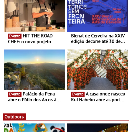
HIT THE ROAD
Bienal de Cerveira na XXIV
Evento
edição decorre até 30 de
CHEF: o novo projeto
dezembro - Afirmar a arte
nómada do Chef Nuno
enquanto “Territórios sem
Queiroz Ribeiro - Um novo
Fronteira”
conceito gastronómico
itinerante que percorre
Portugal
Palácio da Pena
A casa onde nasceu
Evento
Evento
abre o Pátio dos Arcos à
Rui Nabeiro abre as portas
observação do eclipse
ao público nas Festas do
solar
Povo de Campo Maior -
Festas decorrem entre 8 e
Outdoor
16 de agosto