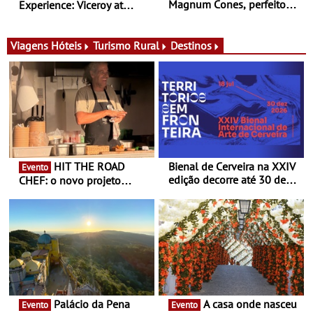
Magnum Cones, perfeitos
Experience: Viceroy at
para adoçar o verão
Ombria Algarve reúne chefs
Michelin para uma noite
exclusiva
Viagens
Hóteis
Turismo Rural
Destinos
HIT THE ROAD
Bienal de Cerveira na XXIV
Evento
edição decorre até 30 de
CHEF: o novo projeto
dezembro - Afirmar a arte
nómada do Chef Nuno
enquanto “Territórios sem
Queiroz Ribeiro - Um novo
Fronteira”
conceito gastronómico
itinerante que percorre
Portugal
Palácio da Pena
A casa onde nasceu
Evento
Evento