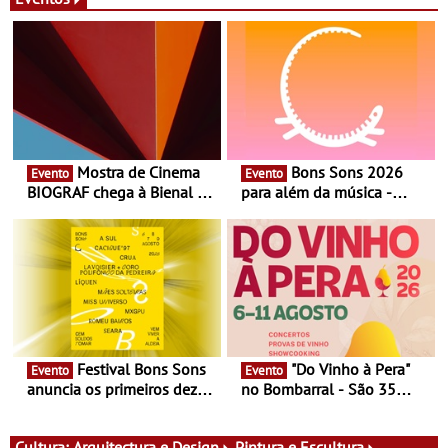
Mostra de Cinema
Bons Sons 2026
Evento
Evento
BIOGRAF chega à Bienal de
para além da música -
Cerveira este verão -
Cinema, conversas,
Documentário, ensaio
percursos, oficinas,
fílmico e práticas artísticas
atividades para toda a
família e muito mais
Festival Bons Sons
"Do Vinho à Pera"
Evento
Evento
anuncia os primeiros dez
no Bombarral - São 35
nomes do cartaz
produtores, 150 vinhos em
prova e seis dias de
experiências
Cultura:
Arquitectura e Design
Pintura e Escultura