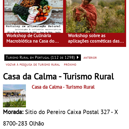
Workshop de Culinária
Workshop sobre as
Macrobiótica na Casa do
aplicações cosméticas das
Eido
plantas na Casa do Eido –
Gerês
Turismo Rural em Portugal (112 de 1298)
anterior
voltar à pesquisa de turismo rural
próximo
Casa da Calma - Turismo Rural
Casa da Calma
- Turismo Rural
Morada:
Sitio do Pereiro Caixa Postal 327 - X
8700-283
Olhão