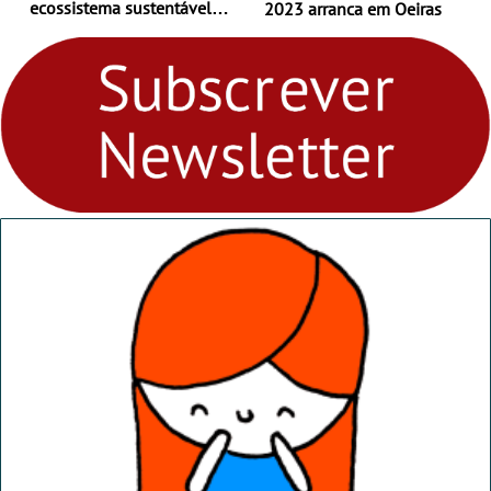
ecossistema sustentável
2023 arranca em Oeiras
para levares contigo aonde
fores - Atelier de Educação
Ambiental nos
“Dominguinhos” de 23 de
abril