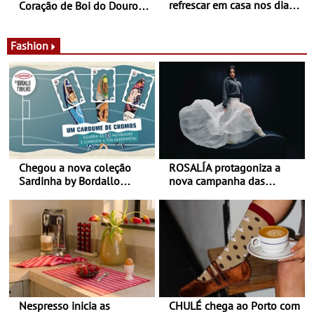
refrescar em casa nos dias
Coração de Boi do Douro -
de calor - Diminuir o
Nos restaurantes da região
desconforto
Agosto é o mês do Tomate
Fashion
Chegou a nova coleção
ROSALÍA protagoniza a
Sardinha by Bordallo
nova campanha das
Pinheiro
sapatilhas 204L da New
Balance
Nespresso inicia as
CHULÉ chega ao Porto com