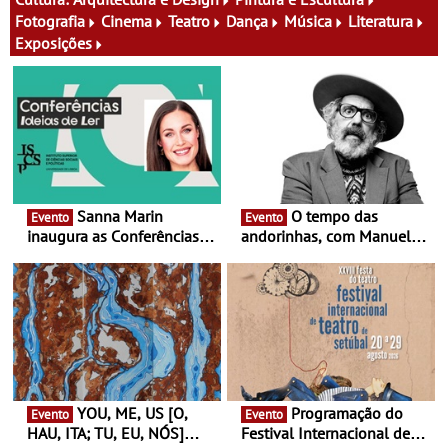
Fotografia
Cinema
Teatro
Dança
Música
Literatura
Exposições
Sanna Marin
O tempo das
Evento
Evento
inaugura as Conferências
andorinhas, com Manuel
Ideias de Ler, em Lisboa -
João Vieira e Corações de
Antiga primeira-ministra da
Atum - Concerto
Finlândia é a convidada da
performance na MAAT
primeira edição do novo
Gallery a 3 de Setembro,
ciclo de debates dedicado
19:30
aos grandes temas do
nosso tempo
YOU, ME, US [O,
Programação do
Evento
Evento
HAU, ITA; TU, EU, NÓS]
Festival Internacional de