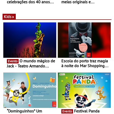
celebrações dos 40 anos
meias originais e
com parceria exclusiva com
sustentáveis - A marca
a marca portuguesa Torres
portuguesa inaugurou um
Novas - Edição limitada
espaço no ViaCatarina
Kids
Nespresso x Torres Novas
Shopping
O mundo mágico de
Escola do porto traz magia
Evento
à noite do Mar Shopping
Jack - Teatro Armando
Matosinhos - No sábado,
Cortez até 24 de Março
29 de abril, às 21h00
“Dominguinhos” Um
Festival Panda
Evento