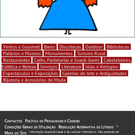
Vinhos e Gourmet
Bares
Discotecas
Outdoor
Bibliotecas
Palácios e Museus
Monumentos
Turismo Rural
Restaurantes
Cafés, Pastelarias e Snack-bares
Cabeleireiros,
Estética e Beleza
Serviços
Literatura
Jóias e Relógios
Espectáculos e Exposições
Galerias de Arte e Antiguidades
Bijuteria e Acessórios de Moda
Contactos
Política de Privacidade e Cookies
Condições Gerais de Utilização
Resolução Alternativa de Litígios
A
informação disponibilizada é de carácter informativo. Não pretende ser
Mapa do Site