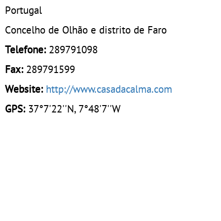
Portugal
Concelho de Olhão e distrito de Faro
Telefone:
289791098
Fax:
289791599
Website:
http://www.casadacalma.com
GPS:
37°7'22''N, 7°48'7''W