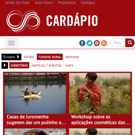
Andar de Moto
Auto News
Propedalar
Cardápio
Toggle
navigation
Viagens
hóteis
turismo rural
destinos
directório
notícias / eventos
mapa
Casas de Juromenha
Workshop sobre as
sugerem dar um pulinho a
aplicações cosméticas das
Espanha de caiaque
plantas na Casa do Eido –
Gerês