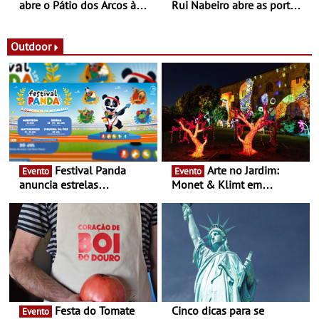
abre o Pátio dos Arcos à
Rui Nabeiro abre as portas
observação do eclipse
ao público nas Festas do
solar
Povo de Campo Maior -
Festas decorrem entre 8 e
Outdoor
16 de agosto
Festival Panda
Arte no Jardim:
Evento
Evento
anuncia estrelas
Monet & Klimt em
confirmadas na 17ª edição
Guimarães prolongada até
- Entre Junho e Julho pelo
ao final de Setembro -
país
Experiência luminosa no
jardim do Museu de
Alberto Sampaio
Festa do Tomate
Cinco dicas para se
Evento