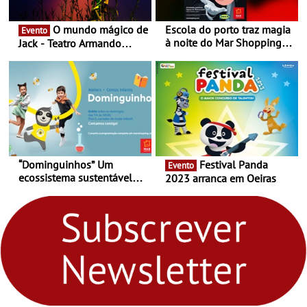
O mundo mágico de
Escola do porto traz magia
Evento
à noite do Mar Shopping
Jack - Teatro Armando
Matosinhos - No sábado,
Cortez até 24 de Março
29 de abril, às 21h00
“Dominguinhos” Um
Festival Panda
Evento
ecossistema sustentável
2023 arranca em Oeiras
para levares contigo aonde
fores - Atelier de Educação
Ambiental nos
“Dominguinhos” de 23 de
abril