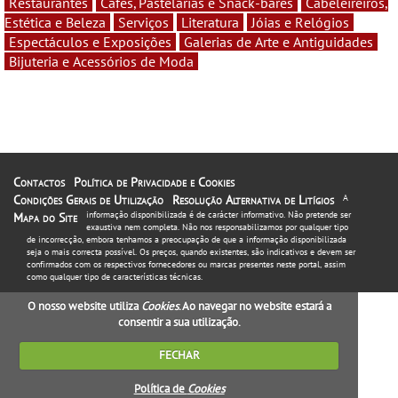
Restaurantes
Cafés, Pastelarias e Snack-bares
Cabeleireiros,
Estética e Beleza
Serviços
Literatura
Jóias e Relógios
Espectáculos e Exposições
Galerias de Arte e Antiguidades
Bijuteria e Acessórios de Moda
Contactos
Política de Privacidade e Cookies
Condições Gerais de Utilização
Resolução Alternativa de Litígios
A
informação disponibilizada é de carácter informativo. Não pretende ser
Mapa do Site
exaustiva nem completa. Não nos responsabilizamos por qualquer tipo
de incorrecção, embora tenhamos a preocupação de que a informação disponibilizada
seja o mais correcta possível. Os preços, quando existentes, são indicativos e devem ser
confirmados com os respectivos fornecedores ou marcas presentes neste portal, assim
como qualquer tipo de características técnicas.
O nosso website utiliza
Cookies
. Ao navegar no website estará a
consentir a sua utilização.
FECHAR
Política de
Cookies