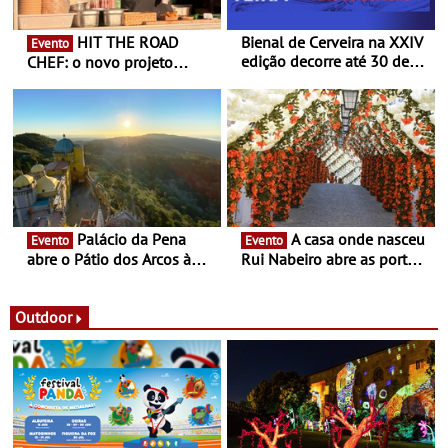
HIT THE ROAD
Bienal de Cerveira na XXIV
Evento
edição decorre até 30 de
CHEF: o novo projeto
dezembro - Afirmar a arte
nómada do Chef Nuno
enquanto “Territórios sem
Queiroz Ribeiro - Um novo
Fronteira”
conceito gastronómico
itinerante que percorre
Portugal
Palácio da Pena
A casa onde nasceu
Evento
Evento
abre o Pátio dos Arcos à
Rui Nabeiro abre as portas
observação do eclipse
ao público nas Festas do
solar
Povo de Campo Maior -
Festas decorrem entre 8 e
Outdoor
16 de agosto