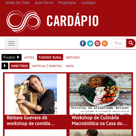
Andar de Moto
Auto News
Propedalar
Cardápio
Toggle
navigation
Viagens
hóteis
turismo rural
destinos
directório
notícias / eventos
mapa
Bárbara Guevara dá
Workshop de Culinária
workshop de comida
Macrobiótica na Casa do
saudável na Terra do
Eido
Sempre