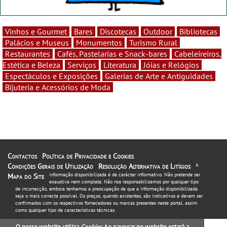
Vinhos e Gourmet
Bares
Discotecas
Outdoor
Bibliotecas
Palácios e Museus
Monumentos
Turismo Rural
Restaurantes
Cafés, Pastelarias e Snack-bares
Cabeleireiros,
Estética e Beleza
Serviços
Literatura
Jóias e Relógios
Espectáculos e Exposições
Galerias de Arte e Antiguidades
Bijuteria e Acessórios de Moda
Contactos
Política de Privacidade e Cookies
Condições Gerais de Utilização
Resolução Alternativa de Litígios
A
informação disponibilizada é de carácter informativo. Não pretende ser
Mapa do Site
exaustiva nem completa. Não nos responsabilizamos por qualquer tipo
de incorrecção, embora tenhamos a preocupação de que a informação disponibilizada
seja o mais correcta possível. Os preços, quando existentes, são indicativos e devem ser
confirmados com os respectivos fornecedores ou marcas presentes neste portal, assim
como qualquer tipo de características técnicas.
O nosso website utiliza
Cookies
. Ao navegar no website estará a