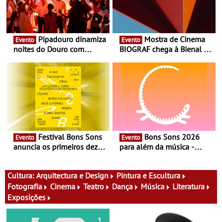
Pipadouro dinamiza
Mostra de Cinema
Evento
Evento
noites do Douro com
BIOGRAF chega à Bienal de
experiência exclusiva de
Cerveira este verão -
vinho, gastronomia e
Documentário, ensaio
música
fílmico e práticas artísticas
Festival Bons Sons
Bons Sons 2026
Evento
Evento
anuncia os primeiros dez
para além da música -
nomes do cartaz
Cinema, conversas,
percursos, oficinas,
atividades para toda a
Cultura:
Arquitectura e Design
Pintura e Escultura
família e muito mais
Fotografia
Cinema
Teatro
Dança
Música
Literatura
Exposições