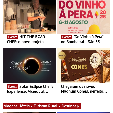
HIT THE ROAD
"Do Vinho à Pera"
Evento
Evento
CHEF: o novo projeto
no Bombarral - São 35
nómada do Chef Nuno
produtores, 150 vinhos em
Queiroz Ribeiro - Um novo
prova e seis dias de
conceito gastronómico
experiências
itinerante que percorre
Portugal
Solar Eclipse Chef's
Chegaram os novos
Evento
Magnum Cones, perfeitos
Experience: Viceroy at
para adoçar o verão
Ombria Algarve reúne chefs
Michelin para uma noite
exclusiva
Viagens
Hóteis
Turismo Rural
Destinos