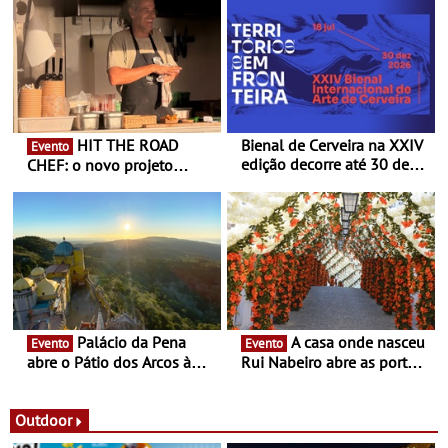
HIT THE ROAD
Bienal de Cerveira na XXIV
Evento
edição decorre até 30 de
CHEF: o novo projeto
dezembro - Afirmar a arte
nómada do Chef Nuno
enquanto “Territórios sem
Queiroz Ribeiro - Um novo
Fronteira”
conceito gastronómico
itinerante que percorre
Portugal
Palácio da Pena
A casa onde nasceu
Evento
Evento
abre o Pátio dos Arcos à
Rui Nabeiro abre as portas
observação do eclipse
ao público nas Festas do
solar
Povo de Campo Maior -
Festas decorrem entre 8 e
Outdoor
16 de agosto