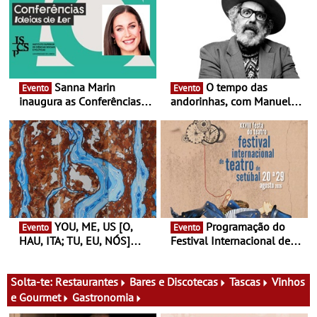
Sanna Marin
O tempo das
Evento
Evento
inaugura as Conferências
andorinhas, com Manuel
Ideias de Ler, em Lisboa -
João Vieira e Corações de
Antiga primeira-ministra da
Atum - Concerto
Finlândia é a convidada da
performance na MAAT
primeira edição do novo
Gallery a 3 de Setembro,
ciclo de debates dedicado
19:30
aos grandes temas do
nosso tempo
YOU, ME, US [O,
Programação do
Evento
Evento
HAU, ITA; TU, EU, NÓS]
Festival Internacional de
Maria Madeira na Fundação
Teatro de Setúbal – XXVIII
Oriente - De 14 de Agosto a
Festa do Teatro - Entre 20 e
13 de Dezembro
29 de Agosto
Solta-te:
Restaurantes
Bares e Discotecas
Tascas
Vinhos
e Gourmet
Gastronomia