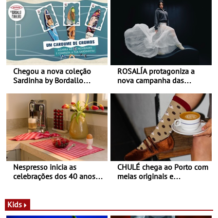
Chegou a nova coleção
ROSALÍA protagoniza a
Sardinha by Bordallo
nova campanha das
Pinheiro
sapatilhas 204L da New
Balance
Nespresso inicia as
CHULÉ chega ao Porto com
celebrações dos 40 anos
meias originais e
com parceria exclusiva com
sustentáveis - A marca
a marca portuguesa Torres
portuguesa inaugurou um
Novas - Edição limitada
espaço no ViaCatarina
Kids
Nespresso x Torres Novas
Shopping