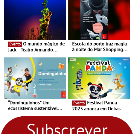
O mundo mágico de
Escola do porto traz magia
Evento
à noite do Mar Shopping
Jack - Teatro Armando
Matosinhos - No sábado,
Cortez até 24 de Março
29 de abril, às 21h00
“Dominguinhos” Um
Festival Panda
Evento
ecossistema sustentável
2023 arranca em Oeiras
para levares contigo aonde
fores - Atelier de Educação
Ambiental nos
“Dominguinhos” de 23 de