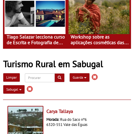
Tiago Salazar lecciona curso
Workshop sobre as
de Escrita e Fotografia de
aplicações cosméticas das
Viagens na Casa do Eido –
plantas na Casa do Eido –
Gerês
Gerês
Turismo Rural em Sabugal
Limpar
Guarda
Sabugal
Carya Tallaya
Morada:
Rua do Saco nº6
6320-551 Vale das Éguas