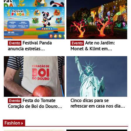
Festival Panda
Arte no Jardim:
Evento
Evento
anuncia estrelas
Monet & Klimt em
confirmadas na 17ª edição
Guimarães prolongada até
- Entre Junho e Julho pelo
ao final de Setembro -
país
Experiência luminosa no
jardim do Museu de
Alberto Sampaio
Festa do Tomate
Cinco dicas para se
Evento
refrescar em casa nos dias
Coração de Boi do Douro -
de calor - Diminuir o
Nos restaurantes da região
desconforto
Agosto é o mês do Tomate
Fashion