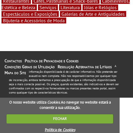
Restaurantes
Cafés, Pastelarias e Snack-bares
Cabeleireiros,
Estética e Beleza
Serviços
Literatura
Jóias e Relógios
Espectáculos e Exposições
Galerias de Arte e Antiguidades
Bijuteria e Acessórios de Moda
Contactos
Política de Privacidade e Cookies
Condições Gerais de Utilização
Resolução Alternativa de Litígios
A
informação disponibilizada é de carácter informativo. Não pretende ser
Mapa do Site
exaustiva nem completa. Não nos responsabilizamos por qualquer tipo
de incorrecção, embora tenhamos a preocupação de que a informação disponibilizada
seja o mais correcta possível. Os preços, quando existentes, são indicativos e devem ser
confirmados com os respectivos fornecedores ou marcas presentes neste portal, assim
como qualquer tipo de características técnicas.
O nosso website utiliza
Cookies
. Ao navegar no website estará a
consentir a sua utilização.
FECHAR
Política de
Cookies