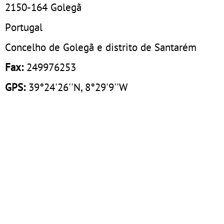
2150-164
Golegã
Portugal
Concelho de Golegã e distrito de Santarém
Fax:
249976253
GPS:
39°24'26''N, 8°29'9''W