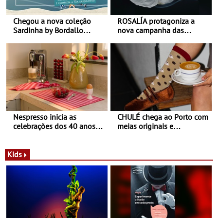
Chegou a nova coleção
ROSALÍA protagoniza a
Sardinha by Bordallo
nova campanha das
Pinheiro
sapatilhas 204L da New
Balance
Nespresso inicia as
CHULÉ chega ao Porto com
celebrações dos 40 anos
meias originais e
com parceria exclusiva com
sustentáveis - A marca
a marca portuguesa Torres
portuguesa inaugurou um
Novas - Edição limitada
espaço no ViaCatarina
Kids
Nespresso x Torres Novas
Shopping