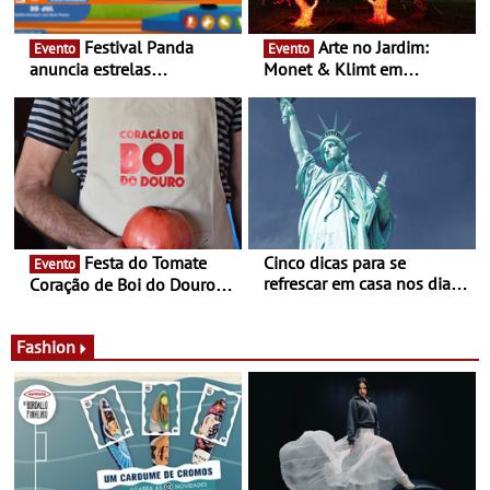
Festival Panda
Arte no Jardim:
Evento
Evento
anuncia estrelas
Monet & Klimt em
confirmadas na 17ª edição
Guimarães prolongada até
- Entre Junho e Julho pelo
ao final de Setembro -
país
Experiência luminosa no
jardim do Museu de
Alberto Sampaio
Festa do Tomate
Cinco dicas para se
Evento
refrescar em casa nos dias
Coração de Boi do Douro -
de calor - Diminuir o
Nos restaurantes da região
desconforto
Agosto é o mês do Tomate
Fashion