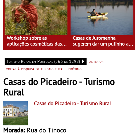
Workshop sobre as
Casas de Juromenha
aplicações cosméticas das
sugerem dar um pulinho a
plantas na Casa do Eido –
Espanha de caiaque
Gerês
Turismo Rural em Portugal (566 de 1298)
anterior
voltar à pesquisa de turismo rural
próximo
Casas do Picadeiro - Turismo
Rural
Casas do Picadeiro
- Turismo Rural
Morada:
Rua do Tinoco