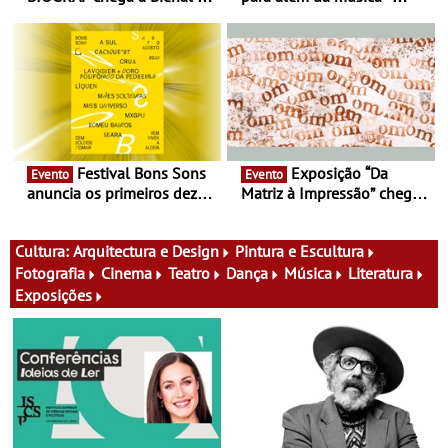
Cerveira este verão -
Cinema, conversas,
Documentário, ensaio
percursos, oficinas,
fílmico e práticas artísticas
atividades para toda a
família e muito mais
Festival Bons Sons
Exposição “Da
Evento
Evento
anuncia os primeiros dez
Matriz à Impressão” chega
nomes do cartaz
ao Museu do Oriente - Nem
tudo se faz num clique. A
nova exposição do Museu
Cultura:
Arquitectura e Design
Pintura e Escultura
do Oriente prova-o
Fotografia
Cinema
Teatro
Dança
Música
Literatura
Exposições