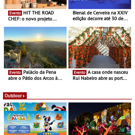
HIT THE ROAD
Bienal de Cerveira na XXIV
Evento
edição decorre até 30 de
CHEF: o novo projeto
dezembro - Afirmar a arte
nómada do Chef Nuno
enquanto “Territórios sem
Queiroz Ribeiro - Um novo
Fronteira”
conceito gastronómico
itinerante que percorre
Portugal
Palácio da Pena
A casa onde nasceu
Evento
Evento
abre o Pátio dos Arcos à
Rui Nabeiro abre as portas
observação do eclipse
ao público nas Festas do
solar
Povo de Campo Maior -
Festas decorrem entre 8 e
Outdoor
16 de agosto