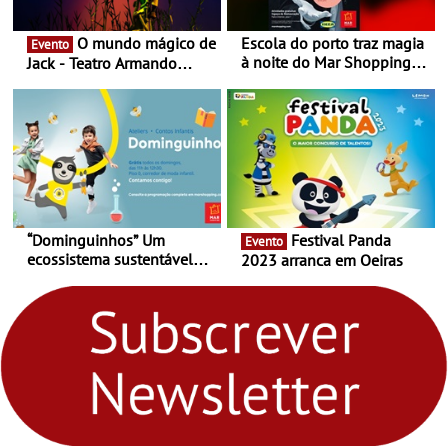
O mundo mágico de
Escola do porto traz magia
Evento
à noite do Mar Shopping
Jack - Teatro Armando
Matosinhos - No sábado,
Cortez até 24 de Março
29 de abril, às 21h00
“Dominguinhos” Um
Festival Panda
Evento
ecossistema sustentável
2023 arranca em Oeiras
para levares contigo aonde
fores - Atelier de Educação
Ambiental nos
“Dominguinhos” de 23 de
abril