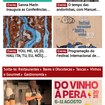
Sanna Marin
O tempo das
Evento
Evento
inaugura as Conferências
andorinhas, com Manuel
Ideias de Ler, em Lisboa -
João Vieira e Corações de
Antiga primeira-ministra da
Atum - Concerto
Finlândia é a convidada da
performance na MAAT
primeira edição do novo
Gallery a 3 de Setembro,
ciclo de debates dedicado
19:30
aos grandes temas do
nosso tempo
YOU, ME, US [O,
Programação do
Evento
Evento
HAU, ITA; TU, EU, NÓS]
Festival Internacional de
Maria Madeira na Fundação
Teatro de Setúbal – XXVIII
Oriente - De 14 de Agosto a
Festa do Teatro - Entre 20 e
13 de Dezembro
29 de Agosto
Solta-te:
Restaurantes
Bares e Discotecas
Tascas
Vinhos
e Gourmet
Gastronomia