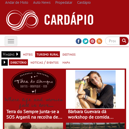
Andar de Moto
Auto News
Propedalar
Cardápio
Toggle
navigation
Viagens
hóteis
turismo rural
destinos
directório
notícias / eventos
mapa
Terra do Sempre junta-se a
Bárbara Guevara dá
SOS Arganil na recolha de
workshop de comida
bens de primeira
saudável na Terra do
necessidade
Sempre