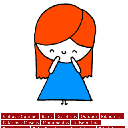
Vinhos e Gourmet
Bares
Discotecas
Outdoor
Bibliotecas
Palácios e Museus
Monumentos
Turismo Rural