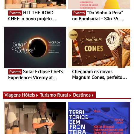
HIT THE ROAD
"Do Vinho à Pera"
Evento
Evento
CHEF: o novo projeto
no Bombarral - São 35
nómada do Chef Nuno
produtores, 150 vinhos em
Queiroz Ribeiro - Um novo
prova e seis dias de
conceito gastronómico
experiências
itinerante que percorre
Portugal
Solar Eclipse Chef's
Chegaram os novos
Evento
Magnum Cones, perfeitos
Experience: Viceroy at
para adoçar o verão
Ombria Algarve reúne chefs
Michelin para uma noite
exclusiva
Viagens
Hóteis
Turismo Rural
Destinos