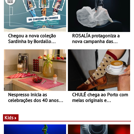
Chegou a nova coleção
ROSALÍA protagoniza a
Sardinha by Bordallo
nova campanha das
Pinheiro
sapatilhas 204L da New
Balance
Nespresso inicia as
CHULÉ chega ao Porto com
celebrações dos 40 anos
meias originais e
com parceria exclusiva com
sustentáveis - A marca
a marca portuguesa Torres
portuguesa inaugurou um
Novas - Edição limitada
espaço no ViaCatarina
Kids
Nespresso x Torres Novas
Shopping