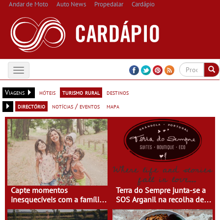
Andar de Moto
Auto News
Propedalar
Cardápio
Toggle
navigation
Viagens
hóteis
turismo rural
destinos
directório
notícias / eventos
mapa
Capte momentos
Terra do Sempre junta-se a
inesquecíveis com a família
SOS Arganil na recolha de
na Terra do Sempre
bens de primeira
necessidade