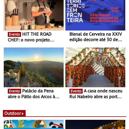
HIT THE ROAD
Bienal de Cerveira na XXIV
Evento
edição decorre até 30 de
CHEF: o novo projeto
dezembro - Afirmar a arte
nómada do Chef Nuno
enquanto “Territórios sem
Queiroz Ribeiro - Um novo
Fronteira”
conceito gastronómico
itinerante que percorre
Portugal
Palácio da Pena
A casa onde nasceu
Evento
Evento
abre o Pátio dos Arcos à
Rui Nabeiro abre as portas
observação do eclipse
ao público nas Festas do
solar
Povo de Campo Maior -
Festas decorrem entre 8 e
Outdoor
16 de agosto