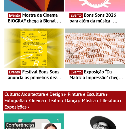
Mostra de Cinema
Bons Sons 2026
Evento
Evento
BIOGRAF chega à Bienal de
para além da música -
Cerveira este verão -
Cinema, conversas,
Documentário, ensaio
percursos, oficinas,
fílmico e práticas artísticas
atividades para toda a
família e muito mais
Festival Bons Sons
Exposição “Da
Evento
Evento
anuncia os primeiros dez
Matriz à Impressão” chega
nomes do cartaz
ao Museu do Oriente - Nem
tudo se faz num clique. A
nova exposição do Museu
Cultura:
Arquitectura e Design
Pintura e Escultura
do Oriente prova-o
Fotografia
Cinema
Teatro
Dança
Música
Literatura
Exposições