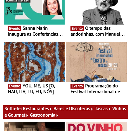
Sanna Marin
O tempo das
Evento
Evento
inaugura as Conferências
andorinhas, com Manuel
Ideias de Ler, em Lisboa -
João Vieira e Corações de
Antiga primeira-ministra da
Atum - Concerto
Finlândia é a convidada da
performance na MAAT
primeira edição do novo
Gallery a 3 de Setembro,
ciclo de debates dedicado
19:30
aos grandes temas do
nosso tempo
YOU, ME, US [O,
Programação do
Evento
Evento
HAU, ITA; TU, EU, NÓS]
Festival Internacional de
Maria Madeira na Fundação
Teatro de Setúbal – XXVIII
Oriente - De 14 de Agosto a
Festa do Teatro - Entre 20 e
13 de Dezembro
29 de Agosto
Solta-te:
Restaurantes
Bares e Discotecas
Tascas
Vinhos
e Gourmet
Gastronomia