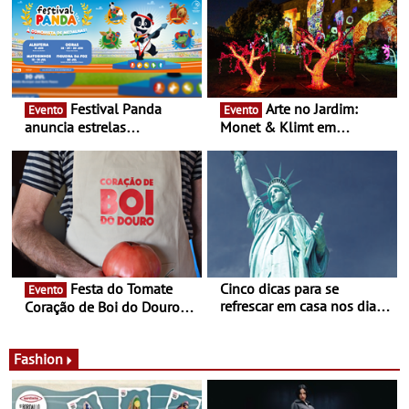
Festival Panda
Arte no Jardim:
Evento
Evento
anuncia estrelas
Monet & Klimt em
confirmadas na 17ª edição
Guimarães prolongada até
- Entre Junho e Julho pelo
ao final de Setembro -
país
Experiência luminosa no
jardim do Museu de
Alberto Sampaio
Festa do Tomate
Cinco dicas para se
Evento
refrescar em casa nos dias
Coração de Boi do Douro -
de calor - Diminuir o
Nos restaurantes da região
desconforto
Agosto é o mês do Tomate
Fashion