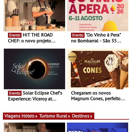
HIT THE ROAD
"Do Vinho à Pera"
Evento
Evento
CHEF: o novo projeto
no Bombarral - São 35
nómada do Chef Nuno
produtores, 150 vinhos em
Queiroz Ribeiro - Um novo
prova e seis dias de
conceito gastronómico
experiências
itinerante que percorre
Portugal
Solar Eclipse Chef's
Chegaram os novos
Evento
Magnum Cones, perfeitos
Experience: Viceroy at
para adoçar o verão
Ombria Algarve reúne chefs
Michelin para uma noite
exclusiva
Viagens
Hóteis
Turismo Rural
Destinos