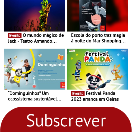
O mundo mágico de
Escola do porto traz magia
Evento
à noite do Mar Shopping
Jack - Teatro Armando
Matosinhos - No sábado,
Cortez até 24 de Março
29 de abril, às 21h00
“Dominguinhos” Um
Festival Panda
Evento
ecossistema sustentável
2023 arranca em Oeiras
para levares contigo aonde
fores - Atelier de Educação
Ambiental nos
“Dominguinhos” de 23 de
abril