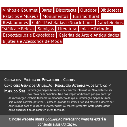
Vinhos e Gourmet
Bares
Discotecas
Outdoor
Bibliotecas
Palácios e Museus
Monumentos
Turismo Rural
Restaurantes
Cafés, Pastelarias e Snack-bares
Cabeleireiros,
Estética e Beleza
Serviços
Literatura
Jóias e Relógios
Espectáculos e Exposições
Galerias de Arte e Antiguidades
Bijuteria e Acessórios de Moda
Contactos
Política de Privacidade e Cookies
Condições Gerais de Utilização
Resolução Alternativa de Litígios
A
informação disponibilizada é de carácter informativo. Não pretende ser
Mapa do Site
exaustiva nem completa. Não nos responsabilizamos por qualquer tipo
de incorrecção, embora tenhamos a preocupação de que a informação disponibilizada
seja o mais correcta possível. Os preços, quando existentes, são indicativos e devem ser
confirmados com os respectivos fornecedores ou marcas presentes neste portal, assim
como qualquer tipo de características técnicas.
O nosso website utiliza
Cookies
. Ao navegar no website estará a
consentir a sua utilização.