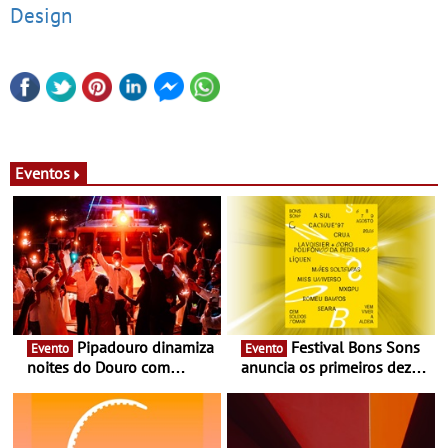
Design
Eventos
Pipadouro dinamiza
Festival Bons Sons
Evento
Evento
noites do Douro com
anuncia os primeiros dez
experiência exclusiva de
nomes do cartaz
vinho, gastronomia e
música