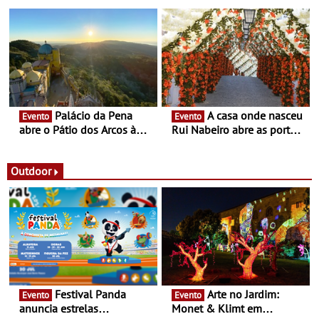
dezembro - Afirmar a arte
nómada do Chef Nuno
enquanto “Territórios sem
Queiroz Ribeiro - Um novo
Fronteira”
conceito gastronómico
itinerante que percorre
Portugal
Palácio da Pena
A casa onde nasceu
Evento
Evento
abre o Pátio dos Arcos à
Rui Nabeiro abre as portas
observação do eclipse
ao público nas Festas do
solar
Povo de Campo Maior -
Festas decorrem entre 8 e
Outdoor
16 de agosto
Festival Panda
Arte no Jardim:
Evento
Evento
anuncia estrelas
Monet & Klimt em