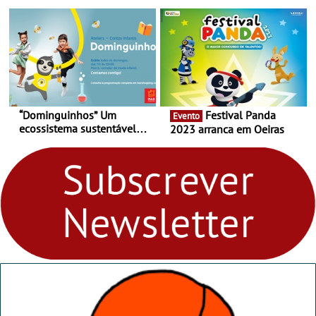
Matosinhos - No sábado,
Cortez até 24 de Março
29 de abril, às 21h00
“Dominguinhos” Um
Festival Panda
Evento
ecossistema sustentável
2023 arranca em Oeiras
para levares contigo aonde
fores - Atelier de Educação
Ambiental nos
“Dominguinhos” de 23 de
abril