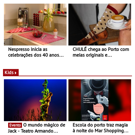
Pinheiro
sapatilhas 204L da New
Balance
Nespresso inicia as
CHULÉ chega ao Porto com
celebrações dos 40 anos
meias originais e
com parceria exclusiva com
sustentáveis - A marca
a marca portuguesa Torres
portuguesa inaugurou um
Novas - Edição limitada
espaço no ViaCatarina
Kids
Nespresso x Torres Novas
Shopping
O mundo mágico de
Escola do porto traz magia
Evento
à noite do Mar Shopping
Jack - Teatro Armando