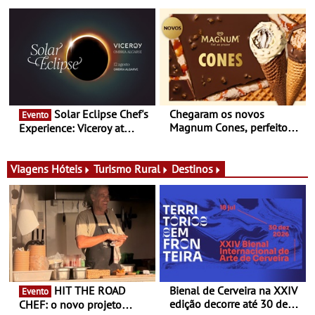
nómada do Chef Nuno
produtores, 150 vinhos em
Queiroz Ribeiro - Um novo
prova e seis dias de
conceito gastronómico
experiências
itinerante que percorre
Portugal
Solar Eclipse Chef's
Chegaram os novos
Evento
Magnum Cones, perfeitos
Experience: Viceroy at
para adoçar o verão
Ombria Algarve reúne chefs
Michelin para uma noite
exclusiva
Viagens
Hóteis
Turismo Rural
Destinos
HIT THE ROAD
Bienal de Cerveira na XXIV
Evento
edição decorre até 30 de
CHEF: o novo projeto