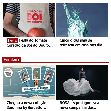
confirmadas na 17ª edição
Guimarães prolongada até
- Entre Junho e Julho pelo
ao final de Setembro -
país
Experiência luminosa no
jardim do Museu de
Alberto Sampaio
Festa do Tomate
Cinco dicas para se
Evento
refrescar em casa nos dias
Coração de Boi do Douro -
de calor - Diminuir o
Nos restaurantes da região
desconforto
Agosto é o mês do Tomate
Fashion
Chegou a nova coleção
ROSALÍA protagoniza a
Sardinha by Bordallo
nova campanha das