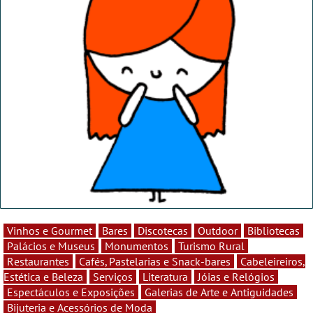
Vinhos e Gourmet
Bares
Discotecas
Outdoor
Bibliotecas
Palácios e Museus
Monumentos
Turismo Rural
Restaurantes
Cafés, Pastelarias e Snack-bares
Cabeleireiros,
Estética e Beleza
Serviços
Literatura
Jóias e Relógios
Espectáculos e Exposições
Galerias de Arte e Antiguidades
Bijuteria e Acessórios de Moda