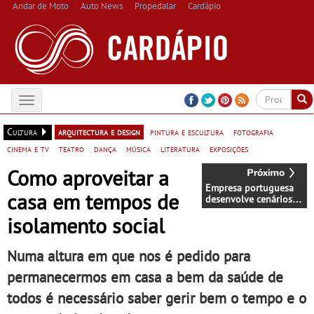
Andar de Moto
Auto News
Propedalar
Cardápio
Toggle
navigation
Cultura
arquitectura e design
pintura e escultura
fotografia
cinema e tv
teatro
dança
música
literatura
exposições
Como aproveitar a
Empresa portuguesa
casa em tempos de
desenvolve cenários
de simulação de
isolamento social
tratamento da COVID-
19 em pacientes
virtuais
Numa altura em que nos é pedido para
permanecermos em casa a bem da saúde de
todos é necessário saber gerir bem o tempo e o