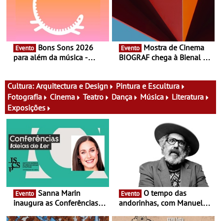
Bons Sons 2026
Mostra de Cinema
Evento
Evento
para além da música -
BIOGRAF chega à Bienal de
Cinema, conversas,
Cerveira este verão -
percursos, oficinas,
Documentário, ensaio
atividades para toda a
fílmico e práticas artísticas
Cultura:
Arquitectura e Design
Pintura e Escultura
família e muito mais
Fotografia
Cinema
Teatro
Dança
Música
Literatura
Exposições
Sanna Marin
O tempo das
Evento
Evento
inaugura as Conferências
andorinhas, com Manuel
Ideias de Ler, em Lisboa -
João Vieira e Corações de