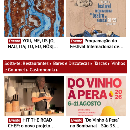
Antiga primeira-ministra da
Atum - Concerto
Finlândia é a convidada da
performance na MAAT
primeira edição do novo
Gallery a 3 de Setembro,
ciclo de debates dedicado
19:30
aos grandes temas do
nosso tempo
YOU, ME, US [O,
Programação do
Evento
Evento
HAU, ITA; TU, EU, NÓS]
Festival Internacional de
Maria Madeira na Fundação
Teatro de Setúbal – XXVIII
Oriente - De 14 de Agosto a
Festa do Teatro - Entre 20 e
13 de Dezembro
29 de Agosto
Solta-te:
Restaurantes
Bares e Discotecas
Tascas
Vinhos
e Gourmet
Gastronomia
HIT THE ROAD
"Do Vinho à Pera"
Evento
Evento
CHEF: o novo projeto
no Bombarral - São 35