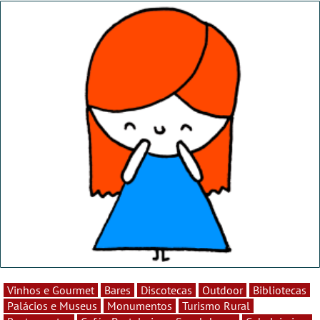
Vinhos e Gourmet
Bares
Discotecas
Outdoor
Bibliotecas
Palácios e Museus
Monumentos
Turismo Rural