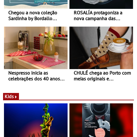
Chegou a nova coleção
ROSALÍA protagoniza a
Sardinha by Bordallo
nova campanha das
Pinheiro
sapatilhas 204L da New
Balance
Nespresso inicia as
CHULÉ chega ao Porto com
celebrações dos 40 anos
meias originais e
com parceria exclusiva com
sustentáveis - A marca
a marca portuguesa Torres
portuguesa inaugurou um
Novas - Edição limitada
espaço no ViaCatarina
Kids
Nespresso x Torres Novas
Shopping