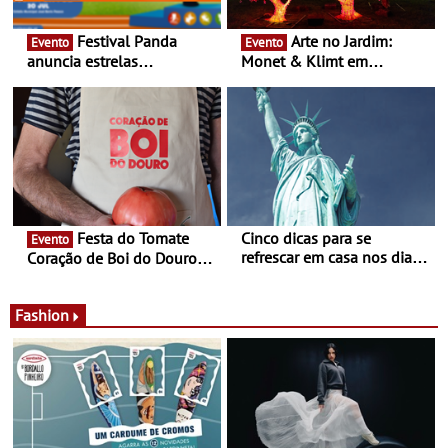
Festival Panda
Arte no Jardim:
Evento
Evento
anuncia estrelas
Monet & Klimt em
confirmadas na 17ª edição
Guimarães prolongada até
- Entre Junho e Julho pelo
ao final de Setembro -
país
Experiência luminosa no
jardim do Museu de
Alberto Sampaio
Festa do Tomate
Cinco dicas para se
Evento
refrescar em casa nos dias
Coração de Boi do Douro -
de calor - Diminuir o
Nos restaurantes da região
desconforto
Agosto é o mês do Tomate
Fashion