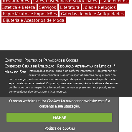
Restaurantes
Cafés, Pastelarias e Snack-bares
Cabeleireiros,
Estética e Beleza
Serviços
Literatura
Jóias e Relógios
Espectáculos e Exposições
Galerias de Arte e Antiguidades
Bijuteria e Acessórios de Moda
Contactos
Política de Privacidade e Cookies
Condições Gerais de Utilização
Resolução Alternativa de Litígios
A
informação disponibilizada é de carácter informativo. Não pretende ser
Mapa do Site
exaustiva nem completa. Não nos responsabilizamos por qualquer tipo
de incorrecção, embora tenhamos a preocupação de que a informação disponibilizada
seja o mais correcta possível. Os preços, quando existentes, são indicativos e devem ser
confirmados com os respectivos fornecedores ou marcas presentes neste portal, assim
como qualquer tipo de características técnicas.
O nosso website utiliza
Cookies
. Ao navegar no website estará a
consentir a sua utilização.
FECHAR
Política de
Cookies