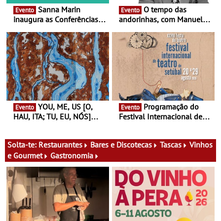
Sanna Marin
O tempo das
Evento
Evento
inaugura as Conferências
andorinhas, com Manuel
Ideias de Ler, em Lisboa -
João Vieira e Corações de
Antiga primeira-ministra da
Atum - Concerto
Finlândia é a convidada da
performance na MAAT
primeira edição do novo
Gallery a 3 de Setembro,
ciclo de debates dedicado
19:30
aos grandes temas do
nosso tempo
YOU, ME, US [O,
Programação do
Evento
Evento
HAU, ITA; TU, EU, NÓS]
Festival Internacional de
Maria Madeira na Fundação
Teatro de Setúbal – XXVIII
Oriente - De 14 de Agosto a
Festa do Teatro - Entre 20 e
13 de Dezembro
29 de Agosto
Solta-te:
Restaurantes
Bares e Discotecas
Tascas
Vinhos
e Gourmet
Gastronomia