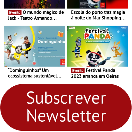
O mundo mágico de
Escola do porto traz magia
Evento
à noite do Mar Shopping
Jack - Teatro Armando
Matosinhos - No sábado,
Cortez até 24 de Março
29 de abril, às 21h00
“Dominguinhos” Um
Festival Panda
Evento
ecossistema sustentável
2023 arranca em Oeiras
para levares contigo aonde
fores - Atelier de Educação
Ambiental nos
“Dominguinhos” de 23 de
abril