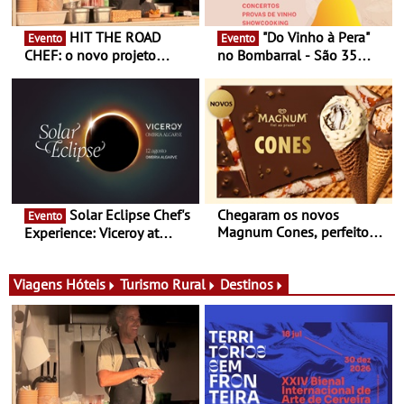
HIT THE ROAD
"Do Vinho à Pera"
Evento
Evento
CHEF: o novo projeto
no Bombarral - São 35
nómada do Chef Nuno
produtores, 150 vinhos em
Queiroz Ribeiro - Um novo
prova e seis dias de
conceito gastronómico
experiências
itinerante que percorre
Portugal
Solar Eclipse Chef's
Chegaram os novos
Evento
Magnum Cones, perfeitos
Experience: Viceroy at
para adoçar o verão
Ombria Algarve reúne chefs
Michelin para uma noite
exclusiva
Viagens
Hóteis
Turismo Rural
Destinos