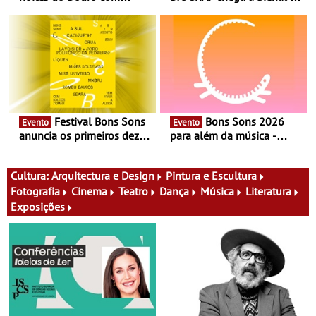
experiência exclusiva de
Cerveira este verão -
vinho, gastronomia e
Documentário, ensaio
música
fílmico e práticas artísticas
Festival Bons Sons
Bons Sons 2026
Evento
Evento
anuncia os primeiros dez
para além da música -
nomes do cartaz
Cinema, conversas,
percursos, oficinas,
atividades para toda a
Cultura:
Arquitectura e Design
Pintura e Escultura
família e muito mais
Fotografia
Cinema
Teatro
Dança
Música
Literatura
Exposições