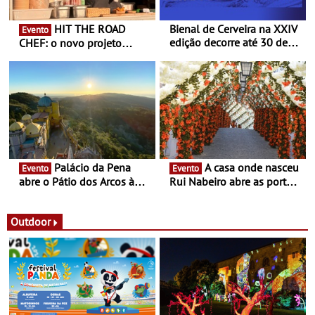
HIT THE ROAD
Bienal de Cerveira na XXIV
Evento
edição decorre até 30 de
CHEF: o novo projeto
dezembro - Afirmar a arte
nómada do Chef Nuno
enquanto “Territórios sem
Queiroz Ribeiro - Um novo
Fronteira”
conceito gastronómico
itinerante que percorre
Portugal
Palácio da Pena
A casa onde nasceu
Evento
Evento
abre o Pátio dos Arcos à
Rui Nabeiro abre as portas
observação do eclipse
ao público nas Festas do
solar
Povo de Campo Maior -
Festas decorrem entre 8 e
Outdoor
16 de agosto