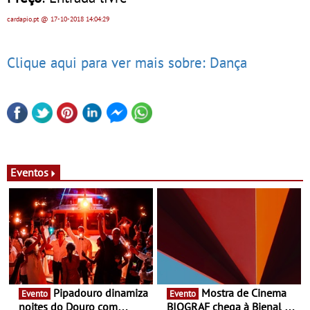
cardapio.pt
@ 17-10-2018
14:04:29
Clique aqui para ver mais sobre: Dança
Eventos
Pipadouro dinamiza
Mostra de Cinema
Evento
Evento
noites do Douro com
BIOGRAF chega à Bienal de