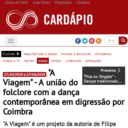
Andar de Moto
Auto News
Propedalar
Cardápio
Toggle
navigation
Cultura
arquitectura e design
pintura e escultura
fotografia
cinema e tv
teatro
dança
música
literatura
exposições
"A
27/10/2018 a 27/10/2018
"Fica no Singelo" -
Viagem" - A união do
Danças tradicionais
reinventadas por Clara
folclore com a dança
Andermatt no
Mosteiro de São Bento
contemporânea em digressão por
da Vitória
Coimbra
"A Viagem" é um projeto da autoria de Filipa