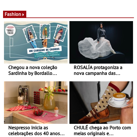
de calor - Diminuir o
Nos restaurantes da região
desconforto
Agosto é o mês do Tomate
Fashion
Chegou a nova coleção
ROSALÍA protagoniza a
Sardinha by Bordallo
nova campanha das
Pinheiro
sapatilhas 204L da New
Balance
Nespresso inicia as
CHULÉ chega ao Porto com
celebrações dos 40 anos
meias originais e