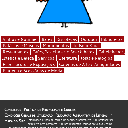
Vinhos e Gourmet
Bares
Discotecas
Outdoor
Bibliotecas
Palácios e Museus
Monumentos
Turismo Rural
Restaurantes
Cafés, Pastelarias e Snack-bares
Cabeleireiros,
Estética e Beleza
Serviços
Literatura
Jóias e Relógios
Espectáculos e Exposições
Galerias de Arte e Antiguidades
Bijuteria e Acessórios de Moda
Contactos
Política de Privacidade e Cookies
Condições Gerais de Utilização
Resolução Alternativa de Litígios
A
informação disponibilizada é de carácter informativo. Não pretende ser
Mapa do Site
exaustiva nem completa. Não nos responsabilizamos por qualquer tipo
de incorrecção, embora tenhamos a preocupação de que a informação disponibilizada