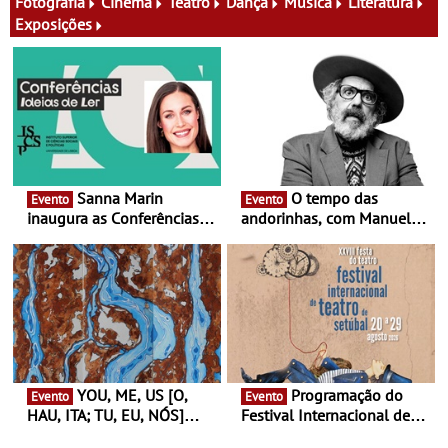
Fotografia
Cinema
Teatro
Dança
Música
Literatura
Exposições
Sanna Marin
O tempo das
Evento
Evento
inaugura as Conferências
andorinhas, com Manuel
Ideias de Ler, em Lisboa -
João Vieira e Corações de
Antiga primeira-ministra da
Atum - Concerto
Finlândia é a convidada da
performance na MAAT
primeira edição do novo
Gallery a 3 de Setembro,
ciclo de debates dedicado
19:30
aos grandes temas do
nosso tempo
YOU, ME, US [O,
Programação do
Evento
Evento
HAU, ITA; TU, EU, NÓS]
Festival Internacional de
Maria Madeira na Fundação
Teatro de Setúbal – XXVIII