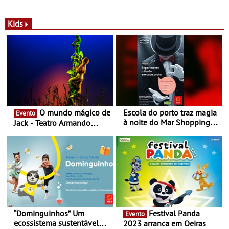
com parceria exclusiva com
sustentáveis - A marca
a marca portuguesa Torres
portuguesa inaugurou um
Novas - Edição limitada
espaço no ViaCatarina
Kids
Nespresso x Torres Novas
Shopping
O mundo mágico de
Escola do porto traz magia
Evento
à noite do Mar Shopping
Jack - Teatro Armando
Matosinhos - No sábado,
Cortez até 24 de Março
29 de abril, às 21h00
“Dominguinhos” Um
Festival Panda
Evento
ecossistema sustentável
2023 arranca em Oeiras