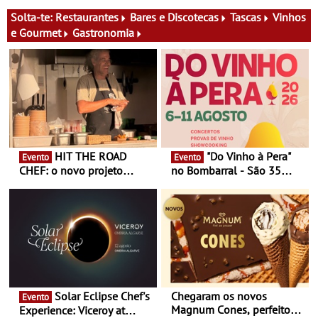
Oriente - De 14 de Agosto a
Festa do Teatro - Entre 20 e
13 de Dezembro
29 de Agosto
Solta-te:
Restaurantes
Bares e Discotecas
Tascas
Vinhos
e Gourmet
Gastronomia
HIT THE ROAD
"Do Vinho à Pera"
Evento
Evento
CHEF: o novo projeto
no Bombarral - São 35
nómada do Chef Nuno
produtores, 150 vinhos em
Queiroz Ribeiro - Um novo
prova e seis dias de
conceito gastronómico
experiências
itinerante que percorre
Portugal
Solar Eclipse Chef's
Chegaram os novos
Evento
Magnum Cones, perfeitos
Experience: Viceroy at