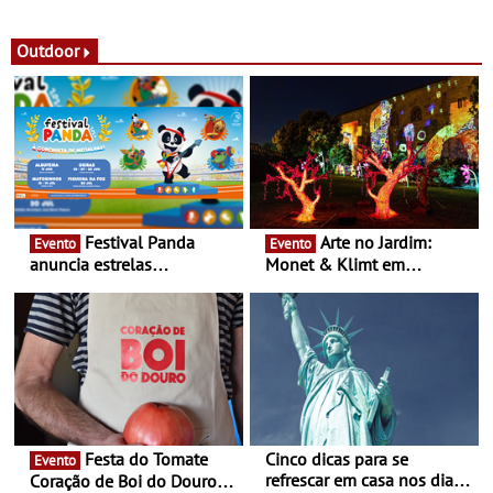
observação do eclipse
ao público nas Festas do
solar
Povo de Campo Maior -
Festas decorrem entre 8 e
Outdoor
16 de agosto
Festival Panda
Arte no Jardim:
Evento
Evento
anuncia estrelas
Monet & Klimt em
confirmadas na 17ª edição
Guimarães prolongada até
- Entre Junho e Julho pelo
ao final de Setembro -
país
Experiência luminosa no
jardim do Museu de
Alberto Sampaio
Festa do Tomate
Cinco dicas para se
Evento
refrescar em casa nos dias
Coração de Boi do Douro -