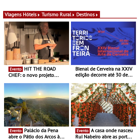
para adoçar o verão
Ombria Algarve reúne chefs
Michelin para uma noite
exclusiva
Viagens
Hóteis
Turismo Rural
Destinos
HIT THE ROAD
Bienal de Cerveira na XXIV
Evento
edição decorre até 30 de
CHEF: o novo projeto
dezembro - Afirmar a arte
nómada do Chef Nuno
enquanto “Territórios sem
Queiroz Ribeiro - Um novo
Fronteira”
conceito gastronómico
itinerante que percorre
Portugal
Palácio da Pena
A casa onde nasceu
Evento
Evento
abre o Pátio dos Arcos à
Rui Nabeiro abre as portas