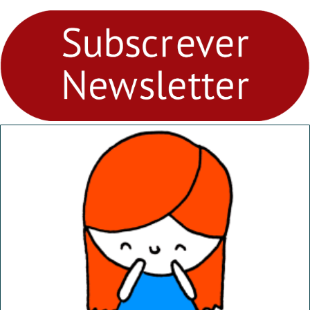
para levares contigo aonde
fores - Atelier de Educação
Ambiental nos
“Dominguinhos” de 23 de
abril