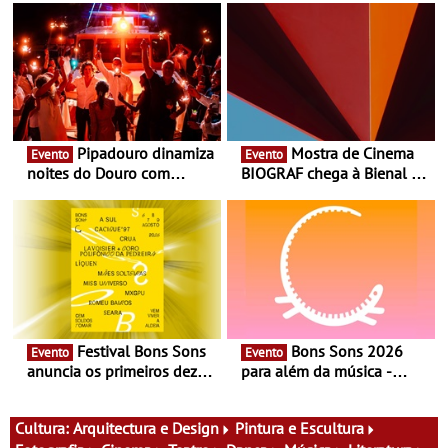
Pipadouro dinamiza
Mostra de Cinema
Evento
Evento
noites do Douro com
BIOGRAF chega à Bienal de
experiência exclusiva de
Cerveira este verão -
vinho, gastronomia e
Documentário, ensaio
música
fílmico e práticas artísticas
Festival Bons Sons
Bons Sons 2026
Evento
Evento
anuncia os primeiros dez
para além da música -
nomes do cartaz
Cinema, conversas,
percursos, oficinas,
atividades para toda a
Cultura:
Arquitectura e Design
Pintura e Escultura
família e muito mais