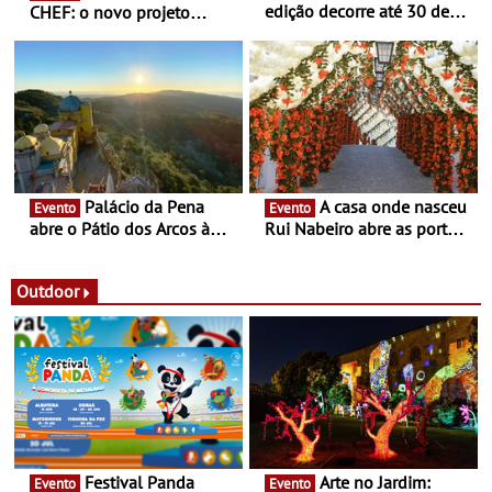
edição decorre até 30 de
CHEF: o novo projeto
dezembro - Afirmar a arte
nómada do Chef Nuno
enquanto “Territórios sem
Queiroz Ribeiro - Um novo
Fronteira”
conceito gastronómico
itinerante que percorre
Portugal
Palácio da Pena
A casa onde nasceu
Evento
Evento
abre o Pátio dos Arcos à
Rui Nabeiro abre as portas
observação do eclipse
ao público nas Festas do
solar
Povo de Campo Maior -
Festas decorrem entre 8 e
Outdoor
16 de agosto
Festival Panda
Arte no Jardim:
Evento
Evento