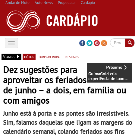
Andar de Moto
Auto News
Propedalar
Cardápio
Toggle
navigation
Viagens
hóteis
turismo rural
destinos
Dez sugestões para
GuimaGold cria
aproveitar os feriados
experiência de luxo
entre património
de junho – a dois, em família ou
histórico, piscinas
panorâmicas e
com amigos
enoturismo no Minho
Junho está à porta e as pontes são irresistíveis.
Sim, falamos daquelas que ligam as margens do
calendário semanal, colando feriados aos fins