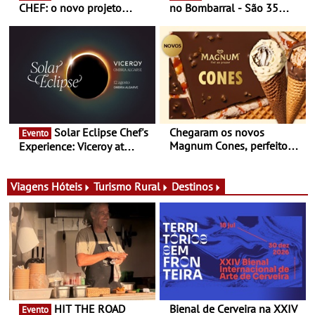
CHEF: o novo projeto
no Bombarral - São 35
nómada do Chef Nuno
produtores, 150 vinhos em
Queiroz Ribeiro - Um novo
prova e seis dias de
conceito gastronómico
experiências
itinerante que percorre
Portugal
Solar Eclipse Chef's
Chegaram os novos
Evento
Magnum Cones, perfeitos
Experience: Viceroy at
para adoçar o verão
Ombria Algarve reúne chefs
Michelin para uma noite
exclusiva
Viagens
Hóteis
Turismo Rural
Destinos
HIT THE ROAD
Bienal de Cerveira na XXIV
Evento