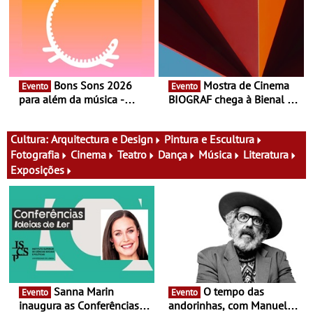
música
Bons Sons 2026
Mostra de Cinema
Evento
Evento
para além da música -
BIOGRAF chega à Bienal de
Cinema, conversas,
Cerveira este verão -
percursos, oficinas,
Documentário, ensaio
atividades para toda a
fílmico e práticas artísticas
Cultura:
Arquitectura e Design
Pintura e Escultura
família e muito mais
Fotografia
Cinema
Teatro
Dança
Música
Literatura
Exposições
Sanna Marin
O tempo das
Evento
Evento
inaugura as Conferências
andorinhas, com Manuel