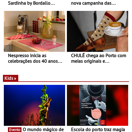
Sardinha by Bordallo
nova campanha das
Pinheiro
sapatilhas 204L da New
Balance
Nespresso inicia as
CHULÉ chega ao Porto com
celebrações dos 40 anos
meias originais e
com parceria exclusiva com
sustentáveis - A marca
a marca portuguesa Torres
portuguesa inaugurou um
Novas - Edição limitada
espaço no ViaCatarina
Kids
Nespresso x Torres Novas
Shopping
O mundo mágico de
Escola do porto traz magia
Evento