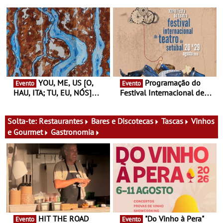
Ideias de Ler, em Lisboa -
João Vieira e Corações de
Antiga primeira-ministra da
Atum - Concerto
Finlândia é a convidada da
performance na MAAT
primeira edição do novo
Gallery a 3 de Setembro,
ciclo de debates dedicado
19:30
aos grandes temas do
nosso tempo
YOU, ME, US [O,
Programação do
Evento
Evento
HAU, ITA; TU, EU, NÓS]
Festival Internacional de
Maria Madeira na Fundação
Teatro de Setúbal – XXVIII
Oriente - De 14 de Agosto a
Festa do Teatro - Entre 20 e
13 de Dezembro
29 de Agosto
Solta-te:
Restaurantes
Bares e Discotecas
Tascas
Vinhos
e Gourmet
Gastronomia
HIT THE ROAD
"Do Vinho à Pera"
Evento
Evento