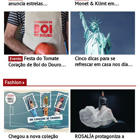
anuncia estrelas
Monet & Klimt em
confirmadas na 17ª edição
Guimarães prolongada até
- Entre Junho e Julho pelo
ao final de Setembro -
país
Experiência luminosa no
jardim do Museu de
Alberto Sampaio
Festa do Tomate
Cinco dicas para se
Evento
refrescar em casa nos dias
Coração de Boi do Douro -
de calor - Diminuir o
Nos restaurantes da região
desconforto
Agosto é o mês do Tomate
Fashion
Chegou a nova coleção
ROSALÍA protagoniza a