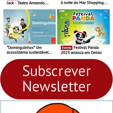
à noite do Mar Shopping
Jack - Teatro Armando
Matosinhos - No sábado,
Cortez até 24 de Março
29 de abril, às 21h00
“Dominguinhos” Um
Festival Panda
Evento
ecossistema sustentável
2023 arranca em Oeiras
para levares contigo aonde
fores - Atelier de Educação
Ambiental nos
“Dominguinhos” de 23 de
abril