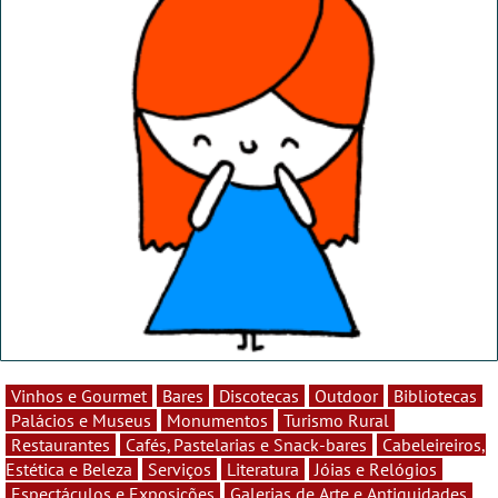
Vinhos e Gourmet
Bares
Discotecas
Outdoor
Bibliotecas
Palácios e Museus
Monumentos
Turismo Rural
Restaurantes
Cafés, Pastelarias e Snack-bares
Cabeleireiros,
Estética e Beleza
Serviços
Literatura
Jóias e Relógios
Espectáculos e Exposições
Galerias de Arte e Antiguidades