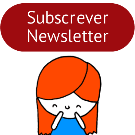
para levares contigo aonde
fores - Atelier de Educação
Ambiental nos
“Dominguinhos” de 23 de
abril