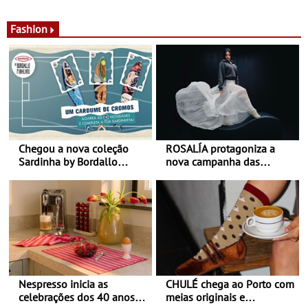
de calor - Diminuir o
Nos restaurantes da região
desconforto
Agosto é o mês do Tomate
Fashion
Chegou a nova coleção
ROSALÍA protagoniza a
Sardinha by Bordallo
nova campanha das
Pinheiro
sapatilhas 204L da New
Balance
Nespresso inicia as
CHULÉ chega ao Porto com
celebrações dos 40 anos
meias originais e