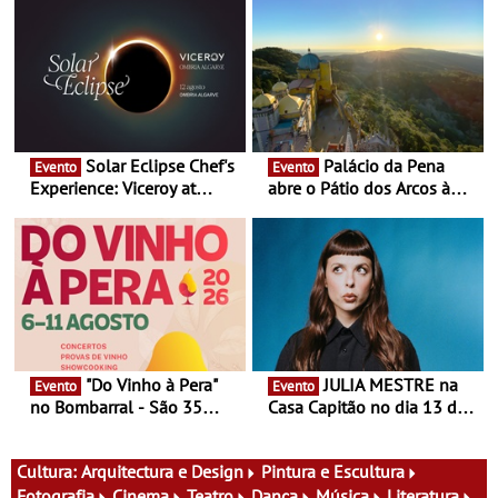
Solar Eclipse Chef's
Palácio da Pena
Evento
Evento
Experience: Viceroy at
abre o Pátio dos Arcos à
Ombria Algarve reúne chefs
observação do eclipse
Michelin para uma noite
solar
exclusiva
"Do Vinho à Pera"
JULIA MESTRE na
Evento
Evento
no Bombarral - São 35
Casa Capitão no dia 13 de
produtores, 150 vinhos em
Agosto
prova e seis dias de
experiências
Cultura:
Arquitectura e Design
Pintura e Escultura
Fotografia
Cinema
Teatro
Dança
Música
Literatura