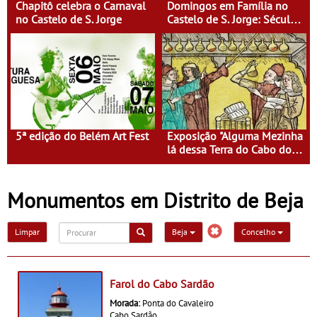
Chapitô celebra o Carnaval
Domingos em Família no
no Castelo de S. Jorge
Castelo de S. Jorge: Século
XVI - Tempo de Mulheres -
Mulheres do Seu tempo
5ª edição do Belém Art Fest
Exposição "Alguma Mezinha
lá dessa Terra do Cabo do
Mundo"
Monumentos em Distrito de Beja
Limpar
Beja
Concelho
Farol do Cabo Sardão
Morada:
Ponta do Cavaleiro
Cabo Sardão