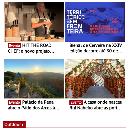
HIT THE ROAD
Bienal de Cerveira na XXIV
Evento
edição decorre até 30 de
CHEF: o novo projeto
dezembro - Afirmar a arte
nómada do Chef Nuno
enquanto “Territórios sem
Queiroz Ribeiro - Um novo
Fronteira”
conceito gastronómico
itinerante que percorre
Portugal
Palácio da Pena
A casa onde nasceu
Evento
Evento
abre o Pátio dos Arcos à
Rui Nabeiro abre as portas
observação do eclipse
ao público nas Festas do
solar
Povo de Campo Maior -
Festas decorrem entre 8 e
Outdoor