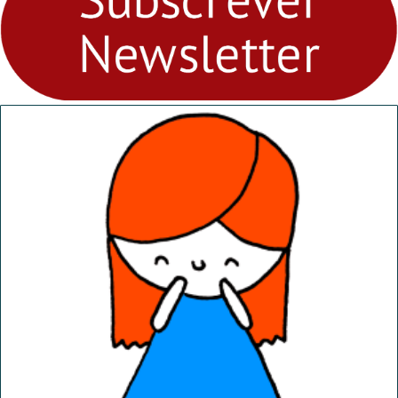
“Dominguinhos” de 23 de
abril