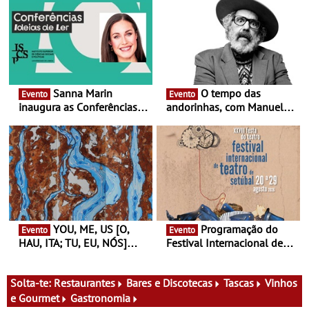
Sanna Marin
O tempo das
Evento
Evento
inaugura as Conferências
andorinhas, com Manuel
Ideias de Ler, em Lisboa -
João Vieira e Corações de
Antiga primeira-ministra da
Atum - Concerto
Finlândia é a convidada da
performance na MAAT
primeira edição do novo
Gallery a 3 de Setembro,
ciclo de debates dedicado
19:30
aos grandes temas do
nosso tempo
YOU, ME, US [O,
Programação do
Evento
Evento
HAU, ITA; TU, EU, NÓS]
Festival Internacional de
Maria Madeira na Fundação
Teatro de Setúbal – XXVIII
Oriente - De 14 de Agosto a
Festa do Teatro - Entre 20 e
13 de Dezembro
29 de Agosto
Solta-te:
Restaurantes
Bares e Discotecas
Tascas
Vinhos
e Gourmet
Gastronomia