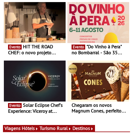
HIT THE ROAD
"Do Vinho à Pera"
Evento
Evento
CHEF: o novo projeto
no Bombarral - São 35
nómada do Chef Nuno
produtores, 150 vinhos em
Queiroz Ribeiro - Um novo
prova e seis dias de
conceito gastronómico
experiências
itinerante que percorre
Portugal
Solar Eclipse Chef's
Chegaram os novos
Evento
Magnum Cones, perfeitos
Experience: Viceroy at
para adoçar o verão
Ombria Algarve reúne chefs
Michelin para uma noite
exclusiva
Viagens
Hóteis
Turismo Rural
Destinos