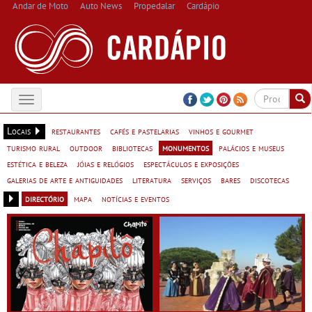
Andar de Moto
Auto News
Propedalar
Cardápio
Toggle
navigation
Locais
restaurantes
cafés e pastelarias
vinhos e gourmet
turismo rural
outdoor
bibliotecas
monumentos
palácios e museus
estética e beleza
jóias e relógios
espectáculos e exposições
galerias de arte e antiguidades
literatura
serviços
bares
discotecas
directório
mapa
notícias e eventos