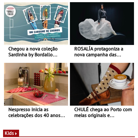
Chegou a nova coleção
ROSALÍA protagoniza a
Sardinha by Bordallo
nova campanha das
Pinheiro
sapatilhas 204L da New
Balance
Nespresso inicia as
CHULÉ chega ao Porto com
celebrações dos 40 anos
meias originais e
com parceria exclusiva com
sustentáveis - A marca
a marca portuguesa Torres
portuguesa inaugurou um
Novas - Edição limitada
espaço no ViaCatarina
Kids