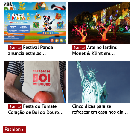
16 de agosto
Festival Panda
Arte no Jardim:
Evento
Evento
anuncia estrelas
Monet & Klimt em
confirmadas na 17ª edição
Guimarães prolongada até
- Entre Junho e Julho pelo
ao final de Setembro -
país
Experiência luminosa no
jardim do Museu de
Alberto Sampaio
Festa do Tomate
Cinco dicas para se
Evento
refrescar em casa nos dias
Coração de Boi do Douro -
de calor - Diminuir o
Nos restaurantes da região
desconforto
Agosto é o mês do Tomate
Fashion