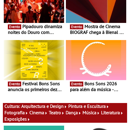
Pipadouro dinamiza
Mostra de Cinema
Evento
Evento
noites do Douro com
BIOGRAF chega à Bienal de
experiência exclusiva de
Cerveira este verão -
vinho, gastronomia e
Documentário, ensaio
música
fílmico e práticas artísticas
Festival Bons Sons
Bons Sons 2026
Evento
Evento
anuncia os primeiros dez
para além da música -
nomes do cartaz
Cinema, conversas,
percursos, oficinas,
atividades para toda a
Cultura:
Arquitectura e Design
Pintura e Escultura
família e muito mais
Fotografia
Cinema
Teatro
Dança
Música
Literatura
Exposições