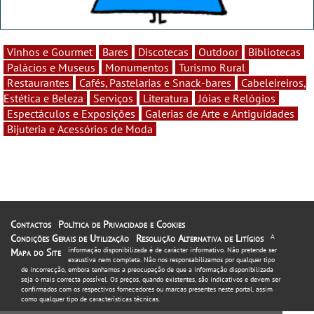
Vinhos e Gourmet
Bares
Discotecas
Outdoor
Bibliotecas
Palácios e Museus
Monumentos
Turismo Rural
Restaurantes
Cafés, Pastelarias e Snack-bares
Cabeleireiros,
Estética e Beleza
Serviços
Literatura
Jóias e Relógios
Espectáculos e Exposições
Galerias de Arte e Antiguidades
Bijuteria e Acessórios de Moda
Contactos
Política de Privacidade e Cookies
Condições Gerais de Utilização
Resolução Alternativa de Litígios
A
informação disponibilizada é de carácter informativo. Não pretende ser
Mapa do Site
exaustiva nem completa. Não nos responsabilizamos por qualquer tipo
de incorrecção, embora tenhamos a preocupação de que a informação disponibilizada
seja o mais correcta possível. Os preços, quando existentes, são indicativos e devem ser
confirmados com os respectivos fornecedores ou marcas presentes neste portal, assim
como qualquer tipo de características técnicas.