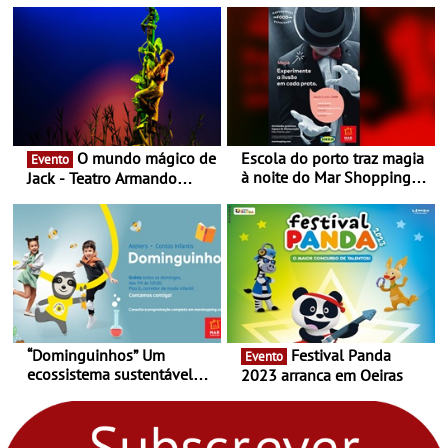
Nespresso x Torres Novas
Shopping
O mundo mágico de
Escola do porto traz magia
Evento
à noite do Mar Shopping
Jack - Teatro Armando
Matosinhos - No sábado,
Cortez até 24 de Março
29 de abril, às 21h00
“Dominguinhos” Um
Festival Panda
Evento
ecossistema sustentável
2023 arranca em Oeiras
para levares contigo aonde
fores - Atelier de Educação
Ambiental nos