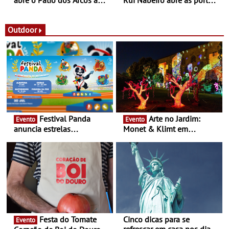
abre o Pátio dos Arcos à
Rui Nabeiro abre as portas
observação do eclipse
ao público nas Festas do
solar
Povo de Campo Maior -
Festas decorrem entre 8 e
Outdoor
16 de agosto
Festival Panda
Arte no Jardim:
Evento
Evento
anuncia estrelas
Monet & Klimt em
confirmadas na 17ª edição
Guimarães prolongada até
- Entre Junho e Julho pelo
ao final de Setembro -
país
Experiência luminosa no
jardim do Museu de
Alberto Sampaio
Festa do Tomate
Cinco dicas para se
Evento
refrescar em casa nos dias