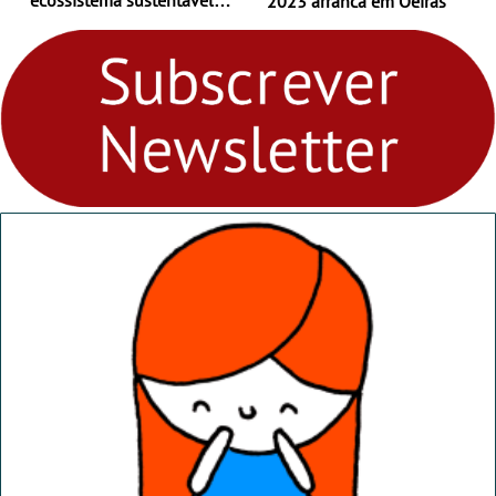
2023 arranca em Oeiras
para levares contigo aonde
fores - Atelier de Educação
Ambiental nos
“Dominguinhos” de 23 de
abril