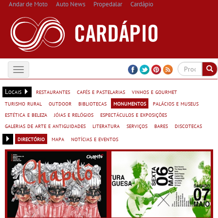
Andar de Moto
Auto News
Propedalar
Cardápio
Toggle
navigation
Locais
restaurantes
cafés e pastelarias
vinhos e gourmet
turismo rural
outdoor
bibliotecas
monumentos
palácios e museus
estética e beleza
jóias e relógios
espectáculos e exposições
galerias de arte e antiguidades
literatura
serviços
bares
discotecas
directório
mapa
notícias e eventos