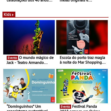
com parceria exclusiva com
sustentáveis - A marca
a marca portuguesa Torres
portuguesa inaugurou um
Novas - Edição limitada
espaço no ViaCatarina
Kids
Nespresso x Torres Novas
Shopping
O mundo mágico de
Escola do porto traz magia
Evento
à noite do Mar Shopping
Jack - Teatro Armando
Matosinhos - No sábado,
Cortez até 24 de Março
29 de abril, às 21h00
“Dominguinhos” Um
Festival Panda
Evento
ecossistema sustentável