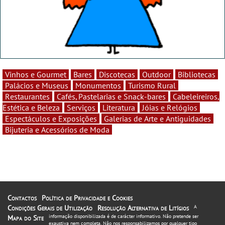
Vinhos e Gourmet
Bares
Discotecas
Outdoor
Bibliotecas
Palácios e Museus
Monumentos
Turismo Rural
Restaurantes
Cafés, Pastelarias e Snack-bares
Cabeleireiros,
Estética e Beleza
Serviços
Literatura
Jóias e Relógios
Espectáculos e Exposições
Galerias de Arte e Antiguidades
Bijuteria e Acessórios de Moda
Contactos
Política de Privacidade e Cookies
Condições Gerais de Utilização
Resolução Alternativa de Litígios
A
informação disponibilizada é de carácter informativo. Não pretende ser
Mapa do Site
exaustiva nem completa. Não nos responsabilizamos por qualquer tipo