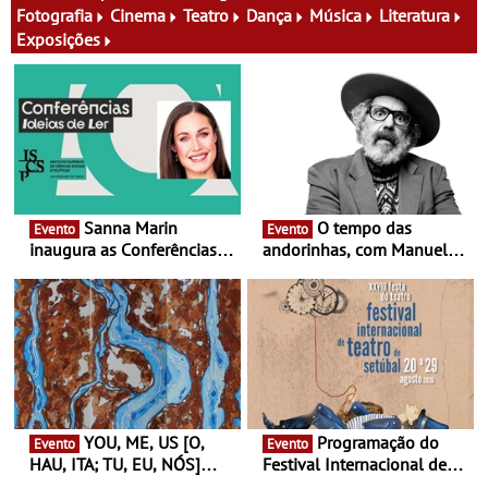
Fotografia
Cinema
Teatro
Dança
Música
Literatura
Exposições
Sanna Marin
O tempo das
Evento
Evento
inaugura as Conferências
andorinhas, com Manuel
Ideias de Ler, em Lisboa -
João Vieira e Corações de
Antiga primeira-ministra da
Atum - Concerto
Finlândia é a convidada da
performance na MAAT
primeira edição do novo
Gallery a 3 de Setembro,
ciclo de debates dedicado
19:30
aos grandes temas do
nosso tempo
YOU, ME, US [O,
Programação do
Evento
Evento
HAU, ITA; TU, EU, NÓS]
Festival Internacional de
Maria Madeira na Fundação
Teatro de Setúbal – XXVIII