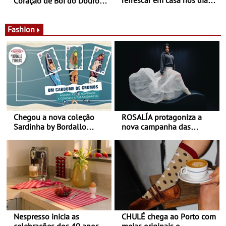
Coração de Boi do Douro -
de calor - Diminuir o
Nos restaurantes da região
desconforto
Agosto é o mês do Tomate
Fashion
Chegou a nova coleção
ROSALÍA protagoniza a
Sardinha by Bordallo
nova campanha das
Pinheiro
sapatilhas 204L da New
Balance
Nespresso inicia as
CHULÉ chega ao Porto com
celebrações dos 40 anos
meias originais e