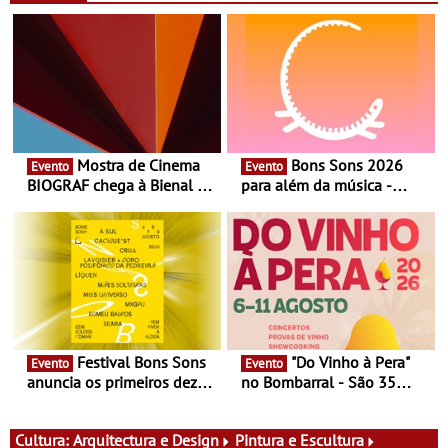
Mostra de Cinema
Bons Sons 2026
Evento
Evento
BIOGRAF chega à Bienal de
para além da música -
Cerveira este verão -
Cinema, conversas,
Documentário, ensaio
percursos, oficinas,
fílmico e práticas artísticas
atividades para toda a
família e muito mais
Festival Bons Sons
"Do Vinho à Pera"
Evento
Evento
anuncia os primeiros dez
no Bombarral - São 35
nomes do cartaz
produtores, 150 vinhos em
prova e seis dias de
experiências
Cultura:
Arquitectura e Design
Pintura e Escultura