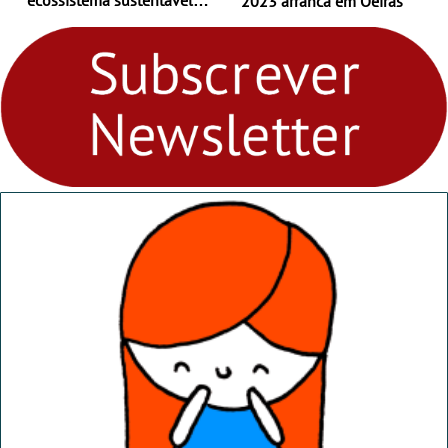
2023 arranca em Oeiras
para levares contigo aonde
fores - Atelier de Educação
Ambiental nos
“Dominguinhos” de 23 de
abril