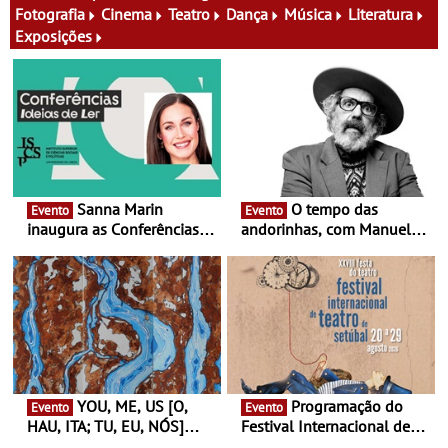
família e muito mais
Fotografia
Cinema
Teatro
Dança
Música
Literatura
Exposições
Sanna Marin
O tempo das
Evento
Evento
inaugura as Conferências
andorinhas, com Manuel
Ideias de Ler, em Lisboa -
João Vieira e Corações de
Antiga primeira-ministra da
Atum - Concerto
Finlândia é a convidada da
performance na MAAT
primeira edição do novo
Gallery a 3 de Setembro,
ciclo de debates dedicado
19:30
aos grandes temas do
nosso tempo
YOU, ME, US [O,
Programação do
Evento
Evento
HAU, ITA; TU, EU, NÓS]
Festival Internacional de
Maria Madeira na Fundação
Teatro de Setúbal – XXVIII