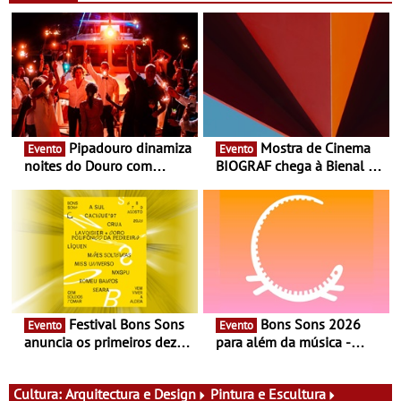
Pipadouro dinamiza
Mostra de Cinema
Evento
Evento
noites do Douro com
BIOGRAF chega à Bienal de
experiência exclusiva de
Cerveira este verão -
vinho, gastronomia e
Documentário, ensaio
música
fílmico e práticas artísticas
Festival Bons Sons
Bons Sons 2026
Evento
Evento
anuncia os primeiros dez
para além da música -
nomes do cartaz
Cinema, conversas,
percursos, oficinas,
atividades para toda a
Cultura:
Arquitectura e Design
Pintura e Escultura