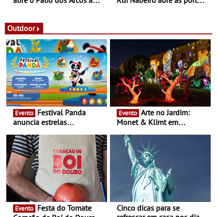
abre o Pátio dos Arcos à
Rui Nabeiro abre as portas
observação do eclipse
ao público nas Festas do
solar
Povo de Campo Maior -
Festas decorrem entre 8 e
Outdoor
16 de agosto
Festival Panda
Arte no Jardim:
Evento
Evento
anuncia estrelas
Monet & Klimt em
confirmadas na 17ª edição
Guimarães prolongada até
- Entre Junho e Julho pelo
ao final de Setembro -
país
Experiência luminosa no
jardim do Museu de
Alberto Sampaio
Festa do Tomate
Cinco dicas para se
Evento
refrescar em casa nos dias