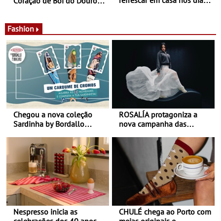
Coração de Boi do Douro -
de calor - Diminuir o
Nos restaurantes da região
desconforto
Agosto é o mês do Tomate
Fashion
Chegou a nova coleção
ROSALÍA protagoniza a
Sardinha by Bordallo
nova campanha das
Pinheiro
sapatilhas 204L da New
Balance
Nespresso inicia as
CHULÉ chega ao Porto com
celebrações dos 40 anos
meias originais e