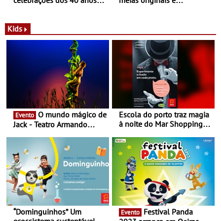
com parceria exclusiva com
sustentáveis - A marca
a marca portuguesa Torres
portuguesa inaugurou um
Novas - Edição limitada
espaço no ViaCatarina
Kids
Nespresso x Torres Novas
Shopping
O mundo mágico de
Escola do porto traz magia
Evento
à noite do Mar Shopping
Jack - Teatro Armando
Matosinhos - No sábado,
Cortez até 24 de Março
29 de abril, às 21h00
“Dominguinhos” Um
Festival Panda
Evento
ecossistema sustentável