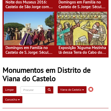
Noite dos Museus 2016:
Domingos em Família no
Castelo de São Jorge com
Castelo de S. Jorge: Século
entrada gratuita
XVI - Tempo de Mulheres -
Mulheres do Seu tempo
Domingos em Família no
Exposição "Alguma Mezinha
Castelo de S. Jorge: Século
lá dessa Terra do Cabo do
XVI - Tempo de Mulheres -
Mundo"
Mulheres do Seu tempo
Monumentos em Distrito de
Viana do Castelo
Limpar
Viana do Castelo
Concelho