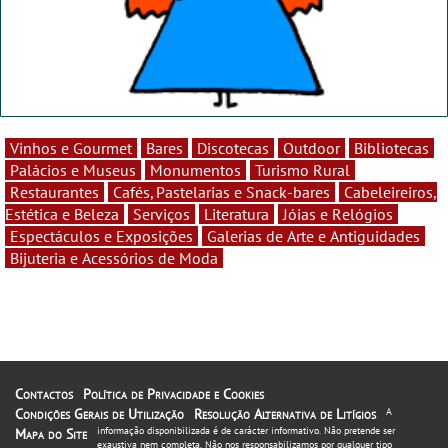
Vinhos e Gourmet
Bares
Discotecas
Outdoor
Bibliotecas
Palácios e Museus
Monumentos
Turismo Rural
Restaurantes
Cafés, Pastelarias e Snack-bares
Cabeleireiros,
Estética e Beleza
Serviços
Literatura
Jóias e Relógios
Espectáculos e Exposições
Galerias de Arte e Antiguidades
Bijuteria e Acessórios de Moda
Contactos
Política de Privacidade e Cookies
Condições Gerais de Utilização
Resolução Alternativa de Litígios
A
informação disponibilizada é de carácter informativo. Não pretende ser
Mapa do Site
exaustiva nem completa. Não nos responsabilizamos por qualquer tipo