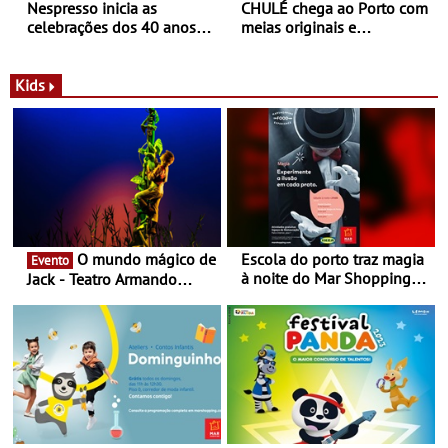
Nespresso inicia as
CHULÉ chega ao Porto com
celebrações dos 40 anos
meias originais e
com parceria exclusiva com
sustentáveis - A marca
a marca portuguesa Torres
portuguesa inaugurou um
Novas - Edição limitada
espaço no ViaCatarina
Kids
Nespresso x Torres Novas
Shopping
O mundo mágico de
Escola do porto traz magia
Evento
à noite do Mar Shopping
Jack - Teatro Armando
Matosinhos - No sábado,
Cortez até 24 de Março
29 de abril, às 21h00