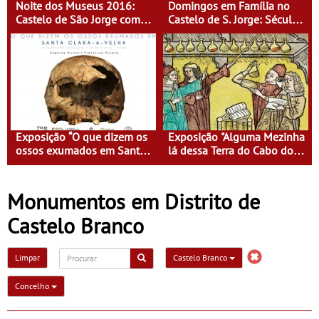
Noite dos Museus 2016:
Domingos em Família no
Castelo de São Jorge com
Castelo de S. Jorge: Século
entrada gratuita
XVI - Tempo de Mulheres -
Mulheres do Seu tempo
Exposição “O que dizem os
Exposição "Alguma Mezinha
ossos exumados em Santa
lá dessa Terra do Cabo do
Clara-a-Velha”
Mundo"
Monumentos em Distrito de
Castelo Branco
Limpar
Castelo Branco
Concelho