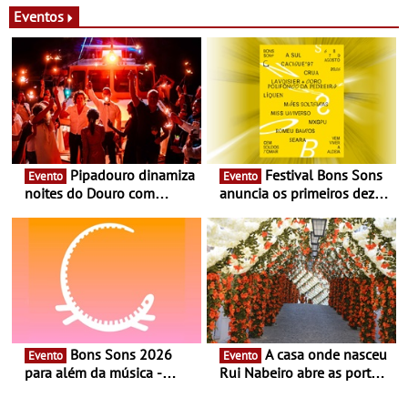
Eventos
Pipadouro dinamiza
Festival Bons Sons
Evento
Evento
noites do Douro com
anuncia os primeiros dez
experiência exclusiva de
nomes do cartaz
vinho, gastronomia e
música
Bons Sons 2026
A casa onde nasceu
Evento
Evento
para além da música -
Rui Nabeiro abre as portas
Cinema, conversas,
ao público nas Festas do
percursos, oficinas,
Povo de Campo Maior -