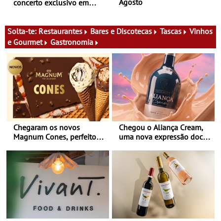
Agosto
concerto exclusivo em
2027 em Portugal
Solta-te:
Restaurantes
Bares e Discotecas
Tascas
Vinhos
e Gourmet
Gastronomia
Chegaram os novos
Chegou o Aliança Cream,
Magnum Cones, perfeitos
uma nova expressão doce
para adoçar o verão
e suave, para viver todas as
estações