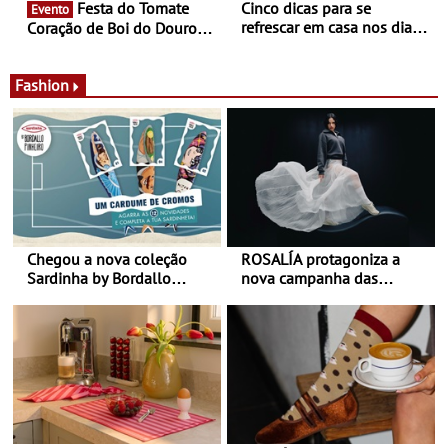
Festa do Tomate
Cinco dicas para se
Evento
refrescar em casa nos dias
Coração de Boi do Douro -
de calor - Diminuir o
Nos restaurantes da região
desconforto
Agosto é o mês do Tomate
Fashion
Chegou a nova coleção
ROSALÍA protagoniza a
Sardinha by Bordallo
nova campanha das
Pinheiro
sapatilhas 204L da New
Balance