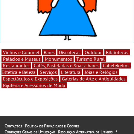
Vinhos e Gourmet
Bares
Discotecas
Outdoor
Bibliotecas
Palácios e Museus
Monumentos
Turismo Rural
Restaurantes
Cafés, Pastelarias e Snack-bares
Cabeleireiros,
Estética e Beleza
Serviços
Literatura
Jóias e Relógios
Espectáculos e Exposições
Galerias de Arte e Antiguidades
Bijuteria e Acessórios de Moda
Contactos
Política de Privacidade e Cookies
Condições Gerais de Utilização
Resolução Alternativa de Litígios
A