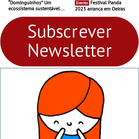
“Dominguinhos” Um
Festival Panda
Evento
ecossistema sustentável
2023 arranca em Oeiras
para levares contigo aonde
fores - Atelier de Educação
Ambiental nos
“Dominguinhos” de 23 de
abril