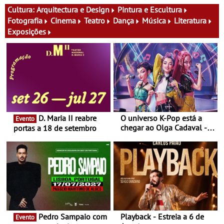
atividades para toda a
Festas decorrem entre 8 e
Cultura:
Arquitectura e Design
Pintura e Escultura
família e muito mais
16 de agosto
Fotografia
Cinema
Teatro
Dança
Música
Literatura
Exposições
D. Maria II reabre
O universo K-Pop está a
Evento
chegar ao Olga Cadaval - A
portas a 18 de setembro
6 de setembro, às 15h00
Pedro Sampaio com
Playback - Estreia a 6 de
Evento