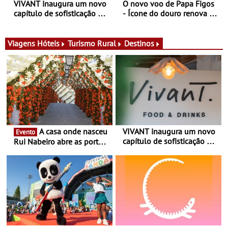
VIVANT inaugura um novo
O novo voo de Papa Figos
capítulo de sofisticação no
- Ícone do douro renova a
Algarve - Sob nova
imagem e afirma a
gerência, o Vivant reabre
identidade de uma marca
na Quinta do Lago com
líder
Viagens
Hóteis
Turismo Rural
Destinos
uma experiência que une
gastronomia mediterrânica,
cocktails de assinatura e
música
A casa onde nasceu
VIVANT inaugura um novo
Evento
capítulo de sofisticação no
Rui Nabeiro abre as portas
Algarve - Sob nova
ao público nas Festas do
gerência, o Vivant reabre
Povo de Campo Maior -
na Quinta do Lago com
Festas decorrem entre 8 e
uma experiência que une
16 de agosto
gastronomia mediterrânica,
cocktails de assinatura e
música