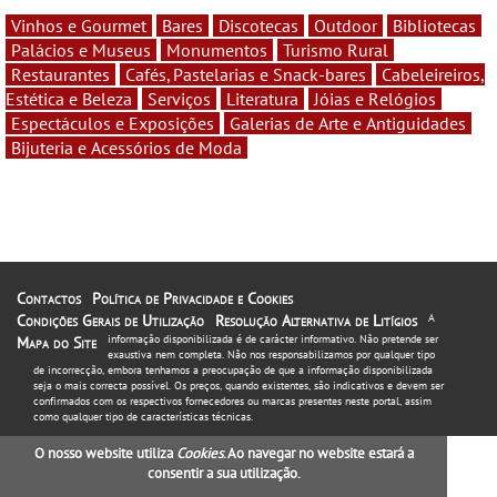
Vinhos e Gourmet
Bares
Discotecas
Outdoor
Bibliotecas
Palácios e Museus
Monumentos
Turismo Rural
Restaurantes
Cafés, Pastelarias e Snack-bares
Cabeleireiros,
Estética e Beleza
Serviços
Literatura
Jóias e Relógios
Espectáculos e Exposições
Galerias de Arte e Antiguidades
Bijuteria e Acessórios de Moda
Contactos
Política de Privacidade e Cookies
Condições Gerais de Utilização
Resolução Alternativa de Litígios
A
informação disponibilizada é de carácter informativo. Não pretende ser
Mapa do Site
exaustiva nem completa. Não nos responsabilizamos por qualquer tipo
de incorrecção, embora tenhamos a preocupação de que a informação disponibilizada
seja o mais correcta possível. Os preços, quando existentes, são indicativos e devem ser
confirmados com os respectivos fornecedores ou marcas presentes neste portal, assim
como qualquer tipo de características técnicas.
O nosso website utiliza
Cookies
. Ao navegar no website estará a
consentir a sua utilização.