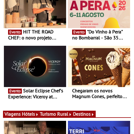
HIT THE ROAD
"Do Vinho à Pera"
Evento
Evento
CHEF: o novo projeto
no Bombarral - São 35
nómada do Chef Nuno
produtores, 150 vinhos em
Queiroz Ribeiro - Um novo
prova e seis dias de
conceito gastronómico
experiências
itinerante que percorre
Portugal
Solar Eclipse Chef's
Chegaram os novos
Evento
Magnum Cones, perfeitos
Experience: Viceroy at
para adoçar o verão
Ombria Algarve reúne chefs
Michelin para uma noite
exclusiva
Viagens
Hóteis
Turismo Rural
Destinos