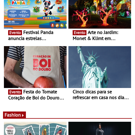
Festival Panda
Arte no Jardim:
Evento
Evento
anuncia estrelas
Monet & Klimt em
confirmadas na 17ª edição
Guimarães prolongada até
- Entre Junho e Julho pelo
ao final de Setembro -
país
Experiência luminosa no
jardim do Museu de
Alberto Sampaio
Festa do Tomate
Cinco dicas para se
Evento
refrescar em casa nos dias
Coração de Boi do Douro -
de calor - Diminuir o
Nos restaurantes da região
desconforto
Agosto é o mês do Tomate
Fashion