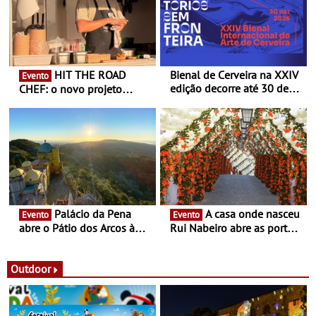
HIT THE ROAD
Bienal de Cerveira na XXIV
Evento
edição decorre até 30 de
CHEF: o novo projeto
dezembro - Afirmar a arte
nómada do Chef Nuno
enquanto “Territórios sem
Queiroz Ribeiro - Um novo
Fronteira”
conceito gastronómico
itinerante que percorre
Portugal
Palácio da Pena
A casa onde nasceu
Evento
Evento
abre o Pátio dos Arcos à
Rui Nabeiro abre as portas
observação do eclipse
ao público nas Festas do
solar
Povo de Campo Maior -
Festas decorrem entre 8 e
Outdoor
16 de agosto