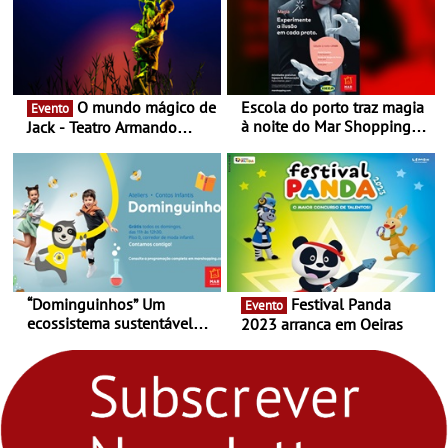
O mundo mágico de
Escola do porto traz magia
Evento
à noite do Mar Shopping
Jack - Teatro Armando
Matosinhos - No sábado,
Cortez até 24 de Março
29 de abril, às 21h00
“Dominguinhos” Um
Festival Panda
Evento
ecossistema sustentável
2023 arranca em Oeiras
para levares contigo aonde
fores - Atelier de Educação
Ambiental nos
“Dominguinhos” de 23 de
abril