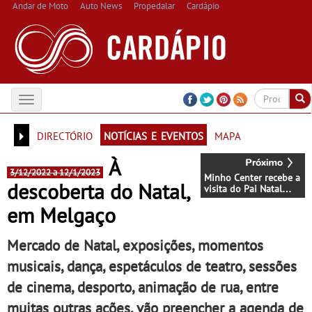
Andar de Moto
Auto News
Propedalar
Cardápio
Toggle
navigation
directório
notícias e eventos
mapa
À
3/12/2022 a 12/1/2023
Minho Center recebe a
descoberta do Natal,
visita do Pai Natal
com animações e
em Melgaço
fábrica de presentes
Mercado de Natal, exposições, momentos
musicais, dança, espetáculos de teatro, sessões
de cinema, desporto, animação de rua, entre
muitas outras ações, vão preencher a agenda de