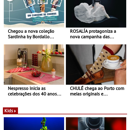
Chegou a nova coleção
ROSALÍA protagoniza a
Sardinha by Bordallo
nova campanha das
Pinheiro
sapatilhas 204L da New
Balance
Nespresso inicia as
CHULÉ chega ao Porto com
celebrações dos 40 anos
meias originais e
com parceria exclusiva com
sustentáveis - A marca
a marca portuguesa Torres
portuguesa inaugurou um
Novas - Edição limitada
espaço no ViaCatarina
Kids
Nespresso x Torres Novas
Shopping