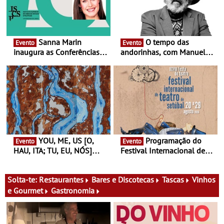
Sanna Marin
O tempo das
Evento
Evento
inaugura as Conferências
andorinhas, com Manuel
Ideias de Ler, em Lisboa -
João Vieira e Corações de
Antiga primeira-ministra da
Atum - Concerto
Finlândia é a convidada da
performance na MAAT
primeira edição do novo
Gallery a 3 de Setembro,
ciclo de debates dedicado
19:30
aos grandes temas do
nosso tempo
YOU, ME, US [O,
Programação do
Evento
Evento
HAU, ITA; TU, EU, NÓS]
Festival Internacional de
Maria Madeira na Fundação
Teatro de Setúbal – XXVIII
Oriente - De 14 de Agosto a
Festa do Teatro - Entre 20 e
13 de Dezembro
29 de Agosto
Solta-te:
Restaurantes
Bares e Discotecas
Tascas
Vinhos
e Gourmet
Gastronomia