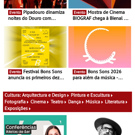
Pipadouro dinamiza
Mostra de Cinema
Evento
Evento
noites do Douro com
BIOGRAF chega à Bienal de
experiência exclusiva de
Cerveira este verão -
vinho, gastronomia e
Documentário, ensaio
música
fílmico e práticas artísticas
Festival Bons Sons
Bons Sons 2026
Evento
Evento
anuncia os primeiros dez
para além da música -
nomes do cartaz
Cinema, conversas,
percursos, oficinas,
atividades para toda a
Cultura:
Arquitectura e Design
Pintura e Escultura
família e muito mais
Fotografia
Cinema
Teatro
Dança
Música
Literatura
Exposições