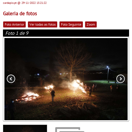
cardapio.pt
@ 29-11-2022
15:21:22
Galeria de fotos
Foto Anterior
Ver todas as fotos
Foto Seguinte
Zoom
Foto 1 de 9