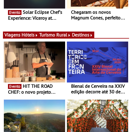
Solar Eclipse Chef's
Chegaram os novos
Evento
Magnum Cones, perfeitos
Experience: Viceroy at
para adoçar o verão
Ombria Algarve reúne chefs
Michelin para uma noite
exclusiva
Viagens
Hóteis
Turismo Rural
Destinos
HIT THE ROAD
Bienal de Cerveira na XXIV
Evento
edição decorre até 30 de
CHEF: o novo projeto
dezembro - Afirmar a arte
nómada do Chef Nuno
enquanto “Territórios sem
Queiroz Ribeiro - Um novo
Fronteira”
conceito gastronómico
itinerante que percorre
Portugal