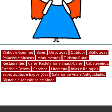
Vinhos e Gourmet
Bares
Discotecas
Outdoor
Bibliotecas
Palácios e Museus
Monumentos
Turismo Rural
Restaurantes
Cafés, Pastelarias e Snack-bares
Cabeleireiros,
Estética e Beleza
Serviços
Literatura
Jóias e Relógios
Espectáculos e Exposições
Galerias de Arte e Antiguidades
Bijuteria e Acessórios de Moda