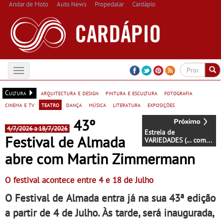
Andar de Moto
Auto News
Propedalar
Cardápio
Toggle
navigation
Cultura
arquitectura e design
pintura e escultura
fotografia
cinema e tv
teatro
dança
música
literatura
exposições
43º
4/7/2026 a 18/7/2026
Estreia de
Festival de Almada
VARIEDADES (... como
uma ópera bufa
abre com Martin Zimmermann
erótica e satírica) - De
8 de Julho a 16 de
Agosto ao Parque
O festival acontece entre 4 e 18 de Julho
Mayer ... no Teatro
Variedades
O Festival de Almada entra já na sua 43ª edição
a partir de 4 de Julho. Às tarde, será inaugurada,