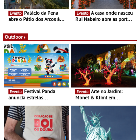
Palácio da Pena
A casa onde nasceu
Evento
Evento
abre o Pátio dos Arcos à
Rui Nabeiro abre as portas
observação do eclipse
ao público nas Festas do
solar
Povo de Campo Maior -
Festas decorrem entre 8 e
Outdoor
16 de agosto
Festival Panda
Arte no Jardim:
Evento
Evento
anuncia estrelas
Monet & Klimt em
confirmadas na 17ª edição
Guimarães prolongada até
- Entre Junho e Julho pelo
ao final de Setembro -
país
Experiência luminosa no
jardim do Museu de
Alberto Sampaio