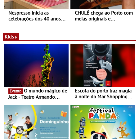
Nespresso inicia as
CHULÉ chega ao Porto com
celebrações dos 40 anos
meias originais e
com parceria exclusiva com
sustentáveis - A marca
a marca portuguesa Torres
portuguesa inaugurou um
Novas - Edição limitada
espaço no ViaCatarina
Kids
Nespresso x Torres Novas
Shopping
O mundo mágico de
Escola do porto traz magia
Evento
à noite do Mar Shopping
Jack - Teatro Armando
Matosinhos - No sábado,
Cortez até 24 de Março
29 de abril, às 21h00