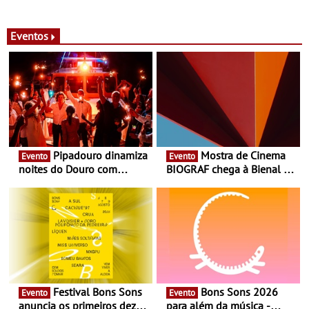
Eventos
Pipadouro dinamiza
Mostra de Cinema
Evento
Evento
noites do Douro com
BIOGRAF chega à Bienal de
experiência exclusiva de
Cerveira este verão -
vinho, gastronomia e
Documentário, ensaio
música
fílmico e práticas artísticas
Festival Bons Sons
Bons Sons 2026
Evento
Evento
anuncia os primeiros dez
para além da música -