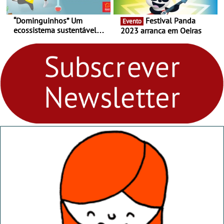
“Dominguinhos” Um
Festival Panda
Evento
ecossistema sustentável
2023 arranca em Oeiras
para levares contigo aonde
fores - Atelier de Educação
Ambiental nos
“Dominguinhos” de 23 de
abril