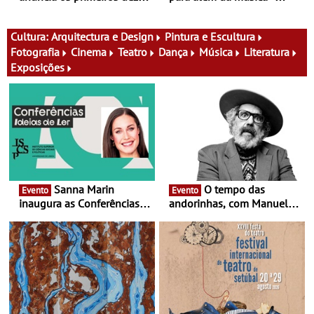
nomes do cartaz
Cinema, conversas,
percursos, oficinas,
atividades para toda a
Cultura:
Arquitectura e Design
Pintura e Escultura
família e muito mais
Fotografia
Cinema
Teatro
Dança
Música
Literatura
Exposições
Sanna Marin
O tempo das
Evento
Evento
inaugura as Conferências
andorinhas, com Manuel
Ideias de Ler, em Lisboa -
João Vieira e Corações de
Antiga primeira-ministra da
Atum - Concerto
Finlândia é a convidada da
performance na MAAT
primeira edição do novo
Gallery a 3 de Setembro,
ciclo de debates dedicado
19:30
aos grandes temas do
nosso tempo