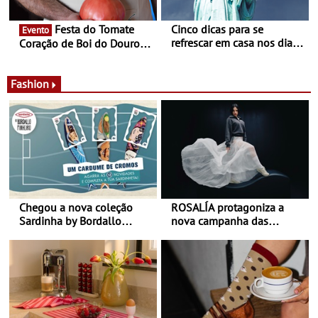
Festa do Tomate
Cinco dicas para se
Evento
refrescar em casa nos dias
Coração de Boi do Douro -
de calor - Diminuir o
Nos restaurantes da região
desconforto
Agosto é o mês do Tomate
Fashion
Chegou a nova coleção
ROSALÍA protagoniza a
Sardinha by Bordallo
nova campanha das
Pinheiro
sapatilhas 204L da New
Balance