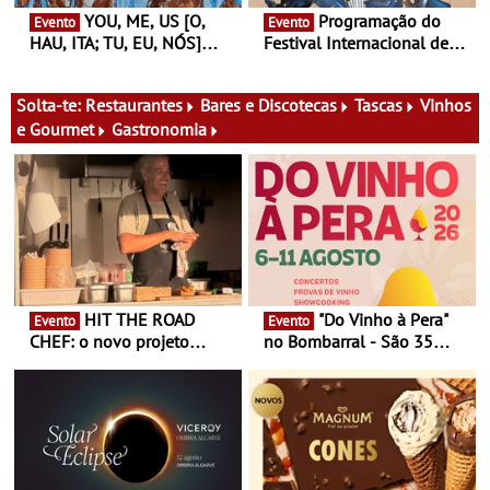
YOU, ME, US [O,
Programação do
Evento
Evento
HAU, ITA; TU, EU, NÓS]
Festival Internacional de
Maria Madeira na Fundação
Teatro de Setúbal – XXVIII
Oriente - De 14 de Agosto a
Festa do Teatro - Entre 20 e
13 de Dezembro
29 de Agosto
Solta-te:
Restaurantes
Bares e Discotecas
Tascas
Vinhos
e Gourmet
Gastronomia
HIT THE ROAD
"Do Vinho à Pera"
Evento
Evento
CHEF: o novo projeto
no Bombarral - São 35
nómada do Chef Nuno
produtores, 150 vinhos em
Queiroz Ribeiro - Um novo
prova e seis dias de
conceito gastronómico
experiências
itinerante que percorre
Portugal