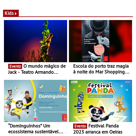
com parceria exclusiva com
sustentáveis - A marca
a marca portuguesa Torres
portuguesa inaugurou um
Novas - Edição limitada
espaço no ViaCatarina
Kids
Nespresso x Torres Novas
Shopping
O mundo mágico de
Escola do porto traz magia
Evento
à noite do Mar Shopping
Jack - Teatro Armando
Matosinhos - No sábado,
Cortez até 24 de Março
29 de abril, às 21h00
“Dominguinhos” Um
Festival Panda
Evento
ecossistema sustentável
2023 arranca em Oeiras