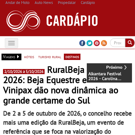
Andar de Moto
Auto News
Propedalar
Cardápio
Toggle
navigation
Viagens
hóteis
turismo rural
destinos
RuralBeja
2/10/2026 a 5/10/2026
Alkantara Festival
2026: Beja Equestre e
2026 - Carolina
Bianchi, Idio Chichava,
Vinipax dão nova dinâmica ao
Cão Solteiro e
Alessandro Sciarroni
grande certame do Sul
entre os primeiros
nomes confirmados -
De 13 a 29 de
De 2 a 5 de outubro de 2026, o concelho recebe
Novembro em Lisboa
mais uma edição da RuralBeja, um evento de
referência que se foca na valorização do