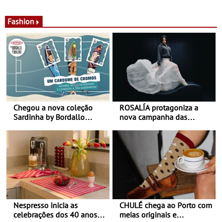
de calor - Diminuir o
Nos restaurantes da região
desconforto
Agosto é o mês do Tomate
Fashion
Chegou a nova coleção
ROSALÍA protagoniza a
Sardinha by Bordallo
nova campanha das
Pinheiro
sapatilhas 204L da New
Balance
Nespresso inicia as
CHULÉ chega ao Porto com
celebrações dos 40 anos
meias originais e