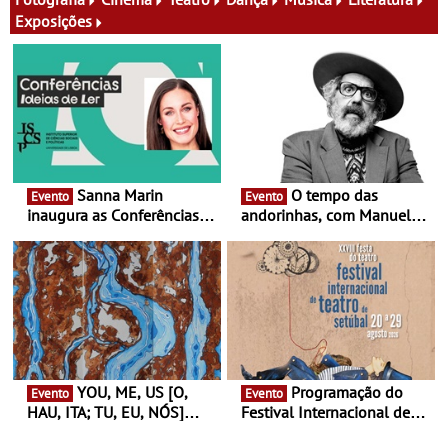
Exposições
Sanna Marin
O tempo das
Evento
Evento
inaugura as Conferências
andorinhas, com Manuel
Ideias de Ler, em Lisboa -
João Vieira e Corações de
Antiga primeira-ministra da
Atum - Concerto
Finlândia é a convidada da
performance na MAAT
primeira edição do novo
Gallery a 3 de Setembro,
ciclo de debates dedicado
19:30
aos grandes temas do
nosso tempo
YOU, ME, US [O,
Programação do
Evento
Evento
HAU, ITA; TU, EU, NÓS]
Festival Internacional de
Maria Madeira na Fundação
Teatro de Setúbal – XXVIII