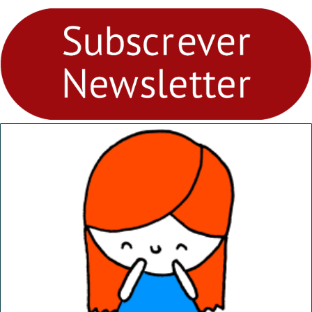
para levares contigo aonde
fores - Atelier de Educação
Ambiental nos
“Dominguinhos” de 23 de
abril