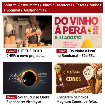
Oriente - De 14 de Agosto a
Festa do Teatro - Entre 20 e
13 de Dezembro
29 de Agosto
Solta-te:
Restaurantes
Bares e Discotecas
Tascas
Vinhos
e Gourmet
Gastronomia
HIT THE ROAD
"Do Vinho à Pera"
Evento
Evento
CHEF: o novo projeto
no Bombarral - São 35
nómada do Chef Nuno
produtores, 150 vinhos em
Queiroz Ribeiro - Um novo
prova e seis dias de
conceito gastronómico
experiências
itinerante que percorre
Portugal
Solar Eclipse Chef's
Chegaram os novos
Evento
Magnum Cones, perfeitos
Experience: Viceroy at