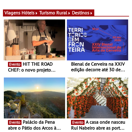
para adoçar o verão
Ombria Algarve reúne chefs
Michelin para uma noite
exclusiva
Viagens
Hóteis
Turismo Rural
Destinos
HIT THE ROAD
Bienal de Cerveira na XXIV
Evento
edição decorre até 30 de
CHEF: o novo projeto
dezembro - Afirmar a arte
nómada do Chef Nuno
enquanto “Territórios sem
Queiroz Ribeiro - Um novo
Fronteira”
conceito gastronómico
itinerante que percorre
Portugal
Palácio da Pena
A casa onde nasceu
Evento
Evento
abre o Pátio dos Arcos à
Rui Nabeiro abre as portas