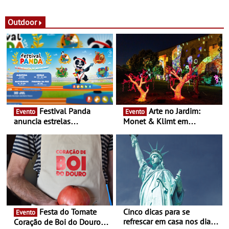
observação do eclipse
ao público nas Festas do
solar
Povo de Campo Maior -
Festas decorrem entre 8 e
Outdoor
16 de agosto
Festival Panda
Arte no Jardim:
Evento
Evento
anuncia estrelas
Monet & Klimt em
confirmadas na 17ª edição
Guimarães prolongada até
- Entre Junho e Julho pelo
ao final de Setembro -
país
Experiência luminosa no
jardim do Museu de
Alberto Sampaio
Festa do Tomate
Cinco dicas para se
Evento
refrescar em casa nos dias
Coração de Boi do Douro -