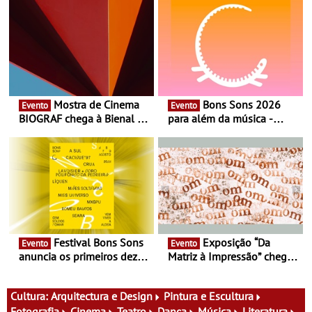
Mostra de Cinema
Bons Sons 2026
Evento
Evento
BIOGRAF chega à Bienal de
para além da música -
Cerveira este verão -
Cinema, conversas,
Documentário, ensaio
percursos, oficinas,
fílmico e práticas artísticas
atividades para toda a
família e muito mais
Festival Bons Sons
Exposição “Da
Evento
Evento
anuncia os primeiros dez
Matriz à Impressão” chega
nomes do cartaz
ao Museu do Oriente - Nem
tudo se faz num clique. A
nova exposição do Museu
Cultura:
Arquitectura e Design
Pintura e Escultura
do Oriente prova-o
Fotografia
Cinema
Teatro
Dança
Música
Literatura