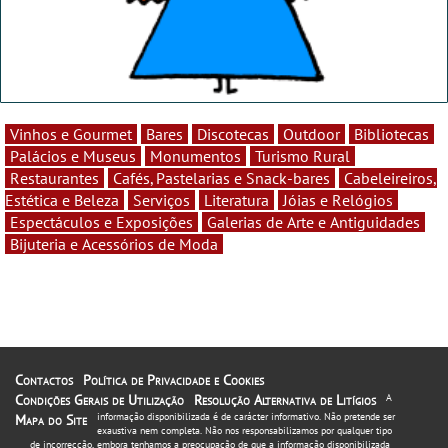
Vinhos e Gourmet
Bares
Discotecas
Outdoor
Bibliotecas
Palácios e Museus
Monumentos
Turismo Rural
Restaurantes
Cafés, Pastelarias e Snack-bares
Cabeleireiros,
Estética e Beleza
Serviços
Literatura
Jóias e Relógios
Espectáculos e Exposições
Galerias de Arte e Antiguidades
Bijuteria e Acessórios de Moda
Contactos
Política de Privacidade e Cookies
Condições Gerais de Utilização
Resolução Alternativa de Litígios
A
informação disponibilizada é de carácter informativo. Não pretende ser
Mapa do Site
exaustiva nem completa. Não nos responsabilizamos por qualquer tipo
de incorrecção, embora tenhamos a preocupação de que a informação disponibilizada