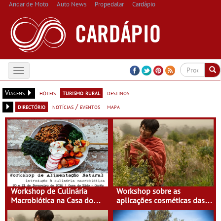
Andar de Moto
Auto News
Propedalar
Cardápio
Toggle
navigation
Viagens
hóteis
turismo rural
destinos
directório
notícias / eventos
mapa
Workshop de Culinária
Workshop sobre as
Macrobiótica na Casa do
aplicações cosméticas das
Eido
plantas na Casa do Eido –
Gerês