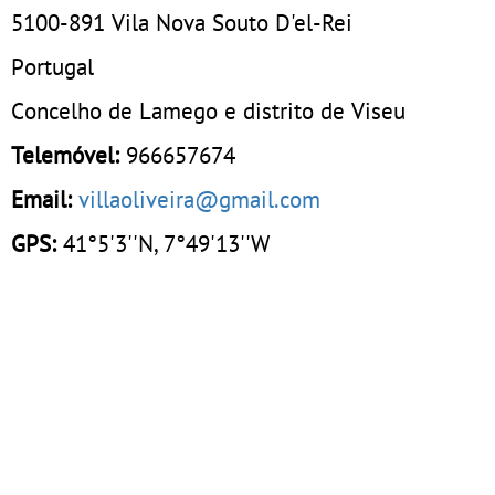
5100-891
Vila Nova Souto D'el-Rei
Portugal
Concelho de Lamego e distrito de Viseu
Telemóvel:
966657674
Email:
villaoliveira@gmail.com
GPS:
41°5'3''N, 7°49'13''W