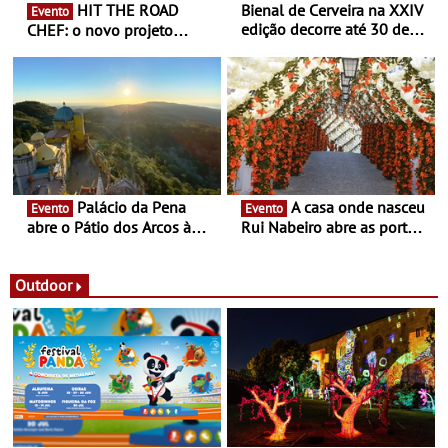
HIT THE ROAD
Bienal de Cerveira na XXIV
Evento
edição decorre até 30 de
CHEF: o novo projeto
dezembro - Afirmar a arte
nómada do Chef Nuno
enquanto “Territórios sem
Queiroz Ribeiro - Um novo
Fronteira”
conceito gastronómico
itinerante que percorre
Portugal
Palácio da Pena
A casa onde nasceu
Evento
Evento
abre o Pátio dos Arcos à
Rui Nabeiro abre as portas
observação do eclipse
ao público nas Festas do
solar
Povo de Campo Maior -
Festas decorrem entre 8 e
Outdoor
16 de agosto