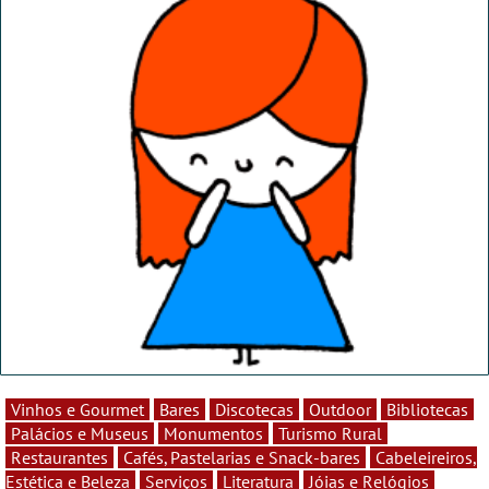
Vinhos e Gourmet
Bares
Discotecas
Outdoor
Bibliotecas
Palácios e Museus
Monumentos
Turismo Rural
Restaurantes
Cafés, Pastelarias e Snack-bares
Cabeleireiros,
Estética e Beleza
Serviços
Literatura
Jóias e Relógios