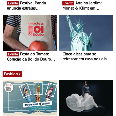
Festival Panda
Arte no Jardim:
Evento
Evento
anuncia estrelas
Monet & Klimt em
confirmadas na 17ª edição
Guimarães prolongada até
- Entre Junho e Julho pelo
ao final de Setembro -
país
Experiência luminosa no
jardim do Museu de
Alberto Sampaio
Festa do Tomate
Cinco dicas para se
Evento
refrescar em casa nos dias
Coração de Boi do Douro -
de calor - Diminuir o
Nos restaurantes da região
desconforto
Agosto é o mês do Tomate
Fashion