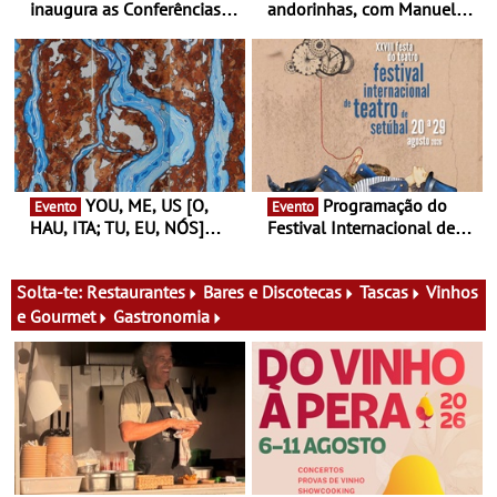
inaugura as Conferências
andorinhas, com Manuel
Ideias de Ler, em Lisboa -
João Vieira e Corações de
Antiga primeira-ministra da
Atum - Concerto
Finlândia é a convidada da
performance na MAAT
primeira edição do novo
Gallery a 3 de Setembro,
ciclo de debates dedicado
19:30
aos grandes temas do
nosso tempo
YOU, ME, US [O,
Programação do
Evento
Evento
HAU, ITA; TU, EU, NÓS]
Festival Internacional de
Maria Madeira na Fundação
Teatro de Setúbal – XXVIII
Oriente - De 14 de Agosto a
Festa do Teatro - Entre 20 e
13 de Dezembro
29 de Agosto
Solta-te:
Restaurantes
Bares e Discotecas
Tascas
Vinhos
e Gourmet
Gastronomia