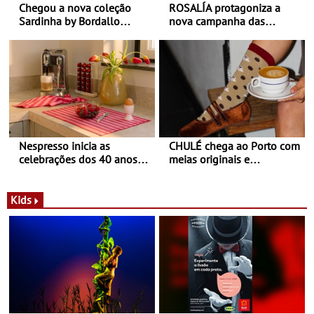
Chegou a nova coleção
ROSALÍA protagoniza a
Sardinha by Bordallo
nova campanha das
Pinheiro
sapatilhas 204L da New
Balance
Nespresso inicia as
CHULÉ chega ao Porto com
celebrações dos 40 anos
meias originais e
com parceria exclusiva com
sustentáveis - A marca
a marca portuguesa Torres
portuguesa inaugurou um
Novas - Edição limitada
espaço no ViaCatarina
Kids
Nespresso x Torres Novas
Shopping