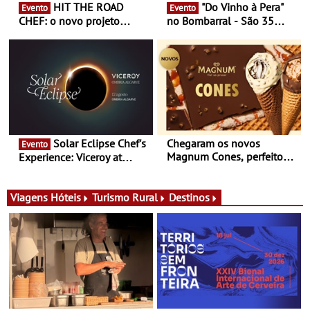
HIT THE ROAD
"Do Vinho à Pera"
Evento
Evento
CHEF: o novo projeto
no Bombarral - São 35
nómada do Chef Nuno
produtores, 150 vinhos em
Queiroz Ribeiro - Um novo
prova e seis dias de
conceito gastronómico
experiências
itinerante que percorre
Portugal
Solar Eclipse Chef's
Chegaram os novos
Evento
Magnum Cones, perfeitos
Experience: Viceroy at
para adoçar o verão
Ombria Algarve reúne chefs
Michelin para uma noite
exclusiva
Viagens
Hóteis
Turismo Rural
Destinos