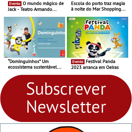
O mundo mágico de
Escola do porto traz magia
Evento
à noite do Mar Shopping
Jack - Teatro Armando
Matosinhos - No sábado,
Cortez até 24 de Março
29 de abril, às 21h00
“Dominguinhos” Um
Festival Panda
Evento
ecossistema sustentável
2023 arranca em Oeiras
para levares contigo aonde
fores - Atelier de Educação
Ambiental nos
“Dominguinhos” de 23 de
abril