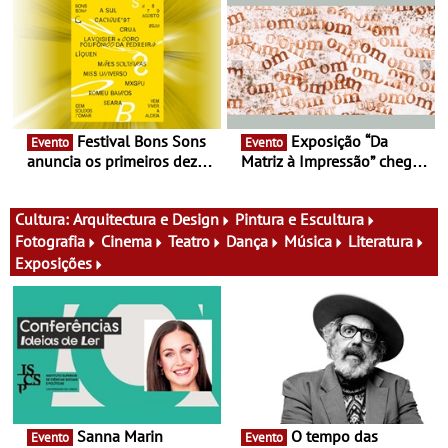
Documentário, ensaio
percursos, oficinas,
fílmico e práticas artísticas
atividades para toda a
família e muito mais
Festival Bons Sons
Exposição “Da
Evento
Evento
anuncia os primeiros dez
Matriz à Impressão” chega
nomes do cartaz
ao Museu do Oriente - Nem
tudo se faz num clique. A
nova exposição do Museu
Cultura:
Arquitectura e Design
Pintura e Escultura
do Oriente prova-o
Fotografia
Cinema
Teatro
Dança
Música
Literatura
Exposições
Sanna Marin
O tempo das
Evento
Evento